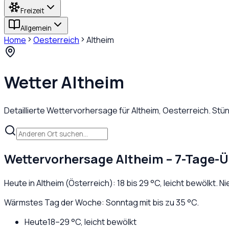
Freizeit
Allgemein
Home
Oesterreich
Altheim
Wetter
Altheim
Detaillierte Wettervorhersage für
Altheim
,
Oesterreich
. Stü
Wettervorhersage
Altheim
– 7-Tage-Ü
Heute in
Altheim
(
Österreich
):
18
bis
29
°C,
leicht bewölkt
. N
Wärmstes Tag der Woche: Sonntag mit bis zu 35 °C.
Heute
18
–
29
°C,
leicht bewölkt