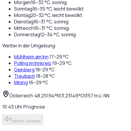
Morgen
16
–
32
°C,
sonnig
Sonntag
16
–
35
°C,
leicht bewölkt
Montag
20
–
32
°C,
leicht bewölkt
Dienstag
16
–
31
°C,
sonnig
Mittwoch
16
–
31
°C,
sonnig
Donnerstag
12
–
34
°C,
sonnig
Wetter in der Umgebung:
Mühlheim am Inn
17
–
29
°C
Polling im Innkreis
19
–
29
°C
Geinberg
18
–
29
°C
Treubach
18
–
28
°C
Mining
16
–
29
°C
Österreich
·
·
48,25194
°N
13,23149
°O
|
357
m ü. NN
10:45
Uhr
Prognose
Wetter vorlesen