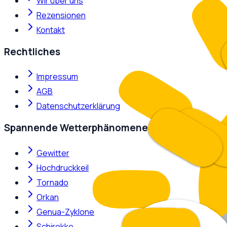
Wir über uns
Rezensionen
Kontakt
Rechtliches
Impressum
AGB
Datenschutzerklärung
Spannende Wetterphänomene
Gewitter
Hochdruckkeil
Tornado
Orkan
Genua-Zyklone
Schirokko