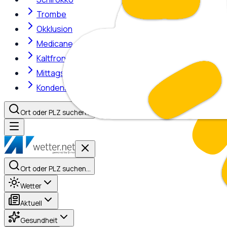
Trombe
Okklusion
Medicane
Kaltfront
Mittagshitze
Kondensstreifen
Ort oder PLZ suchen…
Ort oder PLZ suchen…
Wetter
Aktuell
Gesundheit