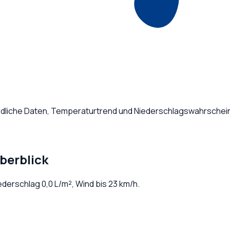
ndliche Daten, Temperaturtrend und Niederschlagswahrscheinl
berblick
iederschlag
0,0
L/m², Wind bis
23
km/h.