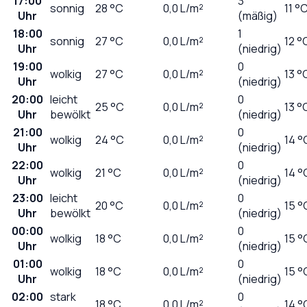
17:00
3
sonnig
28
°C
0,0
L/m²
11 °
Uhr
(mäßig)
18:00
1
sonnig
27
°C
0,0
L/m²
12 °
Uhr
(niedrig)
19:00
0
wolkig
27
°C
0,0
L/m²
13 °
Uhr
(niedrig)
20:00
leicht
0
25
°C
0,0
L/m²
13 °
Uhr
bewölkt
(niedrig)
21:00
0
wolkig
24
°C
0,0
L/m²
14 °
Uhr
(niedrig)
22:00
0
wolkig
21
°C
0,0
L/m²
14 °
Uhr
(niedrig)
23:00
leicht
0
20
°C
0,0
L/m²
15 °
Uhr
bewölkt
(niedrig)
00:00
0
wolkig
18
°C
0,0
L/m²
15 °
Uhr
(niedrig)
01:00
0
wolkig
18
°C
0,0
L/m²
15 °
Uhr
(niedrig)
02:00
stark
0
18
°C
0,0
L/m²
14 °