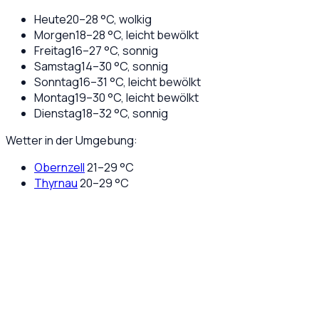
Heute
20
–
28
°C,
wolkig
Morgen
18
–
28
°C,
leicht bewölkt
Freitag
16
–
27
°C,
sonnig
Samstag
14
–
30
°C,
sonnig
Sonntag
16
–
31
°C,
leicht bewölkt
Montag
19
–
30
°C,
leicht bewölkt
Dienstag
18
–
32
°C,
sonnig
Wetter in der Umgebung:
Obernzell
21
–
29
°C
Thyrnau
20
–
29
°C