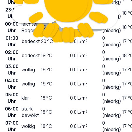
Uhr
Regen
(niedrig)
23:00
leichter
0
20
°C
0,1
L/m²
18 °
Uhr
Regen
(niedrig)
00:00
leichter
0
20
°C
0,2
L/m²
18 °
Uhr
Regen
(niedrig)
01:00
0
bedeckt
20
°C
0,0
L/m²
17 °
Uhr
(niedrig)
02:00
0
bedeckt
19
°C
0,0
L/m²
18 °
Uhr
(niedrig)
03:00
0
wolkig
19
°C
0,0
L/m²
17 °
Uhr
(niedrig)
04:00
0
wolkig
19
°C
0,0
L/m²
17 °
Uhr
(niedrig)
05:00
0
klar
18
°C
0,0
L/m²
17 °
Uhr
(niedrig)
06:00
stark
0
18
°C
0,0
L/m²
17 °
Uhr
bewölkt
(niedrig)
07:00
0
wolkig
18
°C
0,0
L/m²
17 °
Uhr
(niedrig)