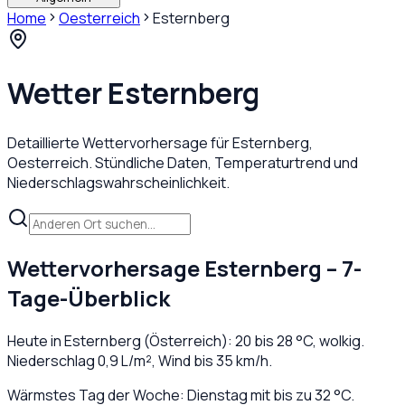
Home
Oesterreich
Esternberg
Wetter
Esternberg
Detaillierte Wettervorhersage für
Esternberg
,
Oesterreich
. Stündliche Daten, Temperaturtrend und
Niederschlagswahrscheinlichkeit.
Wettervorhersage
Esternberg
– 7-
Tage-Überblick
Heute in
Esternberg
(
Österreich
):
20
bis
28
°C,
wolkig
.
Niederschlag
0,9
L/m², Wind bis
35
km/h.
Wärmstes Tag der Woche: Dienstag mit bis zu 32 °C.