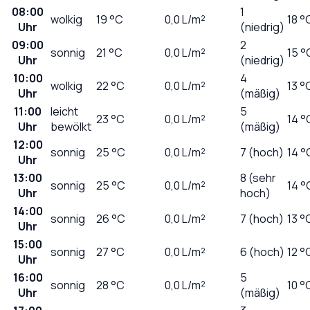
08:00
1
wolkig
19
°C
0,0
L/m²
18 °
Uhr
(niedrig)
09:00
2
sonnig
21
°C
0,0
L/m²
15 °
Uhr
(niedrig)
10:00
4
wolkig
22
°C
0,0
L/m²
13 °
Uhr
(mäßig)
11:00
leicht
5
23
°C
0,0
L/m²
14 °
Uhr
bewölkt
(mäßig)
12:00
sonnig
25
°C
0,0
L/m²
7 (hoch)
14 °
Uhr
13:00
8 (sehr
sonnig
25
°C
0,0
L/m²
14 °
Uhr
hoch)
14:00
sonnig
26
°C
0,0
L/m²
7 (hoch)
13 °
Uhr
15:00
sonnig
27
°C
0,0
L/m²
6 (hoch)
12 °
Uhr
16:00
5
sonnig
28
°C
0,0
L/m²
10 °
Uhr
(mäßig)