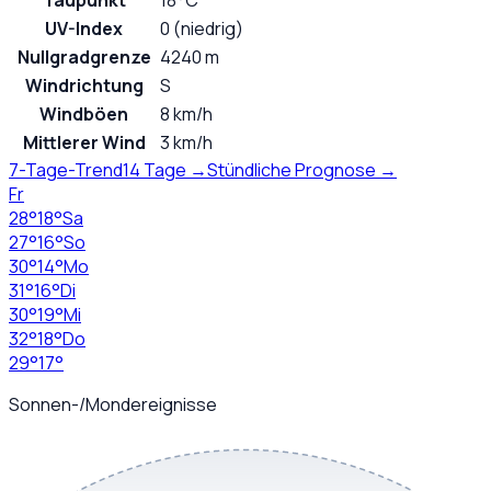
Taupunkt
18°C
UV-Index
0 (niedrig)
Nullgradgrenze
4240 m
Windrichtung
S
Windböen
8 km/h
Mittlerer Wind
3 km/h
7-Tage-Trend
14 Tage →
Stündliche Prognose →
Fr
28
°
18
°
Sa
27
°
16
°
So
30
°
14
°
Mo
31
°
16
°
Di
30
°
19
°
Mi
32
°
18
°
Do
29
°
17
°
Sonnen-/Mondereignisse