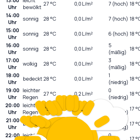
13:00
leicht
27
°C
0,0
L/m²
7 (hoch)
18 °
Uhr
bewölkt
14:00
sonnig
28
°C
0,0
L/m²
7 (hoch)
18 °
Uhr
15:00
sonnig
28
°C
0,0
L/m²
6 (hoch)
18 °
Uhr
16:00
5
sonnig
28
°C
0,0
L/m²
18 °
Uhr
(mäßig)
17:00
3
wolkig
28
°C
0,0
L/m²
18 °
Uhr
(mäßig)
18:00
1
bedeckt
28
°C
0,0
L/m²
18 °
Uhr
(niedrig)
19:00
leichter
0
27
°C
0,2
L/m²
18 °
Uhr
Regen
(niedrig)
20:00
leichter
0
25
°C
0,1
L/m²
17 °
Uhr
Regen
(niedrig)
21:00
0
bedeckt
23
°C
0,0
L/m²
17 °
Uhr
(niedrig)
22:00
leichter
0
21
°C
0,1
L/m²
17 °