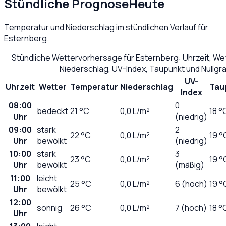
Stündliche Prognose
Heute
Temperatur und Niederschlag im stündlichen Verlauf für
Esternberg
.
Stündliche Wettervorhersage für
Esternberg
: Uhrzeit, W
Niederschlag, UV-Index, Taupunkt und Nullg
UV-
Uhrzeit
Wetter
Temperatur
Niederschlag
Tau
Index
08:00
0
bedeckt
21
°C
0,0
L/m²
18 °
Uhr
(niedrig)
09:00
stark
2
22
°C
0,0
L/m²
19 °
Uhr
bewölkt
(niedrig)
10:00
stark
3
23
°C
0,0
L/m²
19 °
Uhr
bewölkt
(mäßig)
11:00
leicht
25
°C
0,0
L/m²
6 (hoch)
19 °
Uhr
bewölkt
12:00
sonnig
26
°C
0,0
L/m²
7 (hoch)
18 °
Uhr