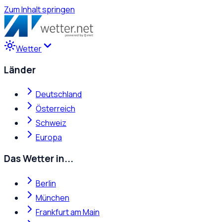
Zum Inhalt springen
Wetter
Länder
Deutschland
Österreich
Schweiz
Europa
Das Wetter in...
Berlin
München
Frankfurt am Main