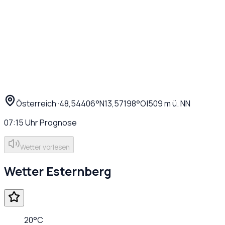
Österreich
·
·
48,54406
°N
13,57198
°O
|
509
m ü. NN
07:15
Uhr
Prognose
Wetter vorlesen
Wetter
Esternberg
20
°C