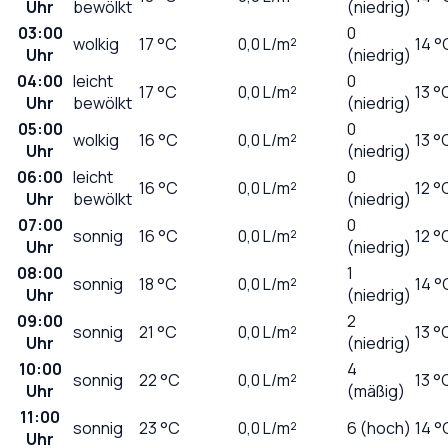
Uhr
bewölkt
(niedrig)
03:00
0
wolkig
17
°C
0,0
L/m²
14 °
Uhr
(niedrig)
04:00
leicht
0
17
°C
0,0
L/m²
13 °
Uhr
bewölkt
(niedrig)
05:00
0
wolkig
16
°C
0,0
L/m²
13 °
Uhr
(niedrig)
06:00
leicht
0
16
°C
0,0
L/m²
12 °
Uhr
bewölkt
(niedrig)
07:00
0
sonnig
16
°C
0,0
L/m²
12 °
Uhr
(niedrig)
08:00
1
sonnig
18
°C
0,0
L/m²
14 °
Uhr
(niedrig)
09:00
2
sonnig
21
°C
0,0
L/m²
13 °
Uhr
(niedrig)
10:00
4
sonnig
22
°C
0,0
L/m²
13 °
Uhr
(mäßig)
11:00
sonnig
23
°C
0,0
L/m²
6 (hoch)
14 °
Uhr