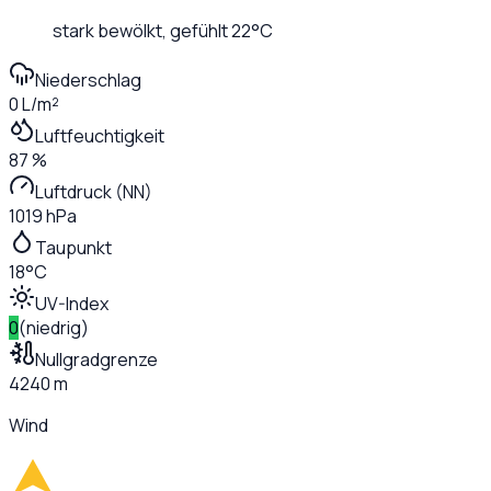
stark bewölkt
, gefühlt
22
°C
Niederschlag
0 L/m²
Luftfeuchtigkeit
87 %
Luftdruck (NN)
1019 hPa
Taupunkt
18°C
UV-Index
0
(
niedrig
)
Nullgradgrenze
4240 m
Wind