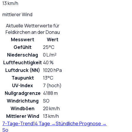
13 km/h
mittlerer Wind
Aktuelle Wetterwerte für
Feldkirchen an der Donau
Messwert
Wert
Gefühlt
25°C
Niederschlag
0 L/m²
Luftfeuchtigkeit
40 %
Luftdruck (NN)
1020 hPa
Taupunkt
13°C
UV-Index
7 (hoch)
Nullgradgrenze
4188 m
Windrichtung
SO
Windböen
20 km/h
Mittlerer Wind
13 km/h
7-Tage-Trend
14 Tage →
Stündliche Prognose →
So