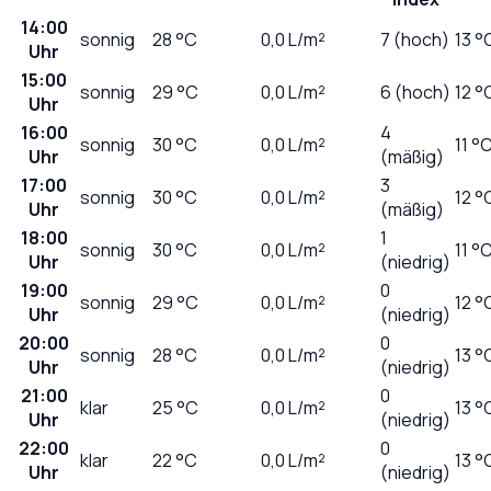
14:00
sonnig
28
°C
0,0
L/m²
7 (hoch)
13 °
Uhr
15:00
sonnig
29
°C
0,0
L/m²
6 (hoch)
12 °
Uhr
16:00
4
sonnig
30
°C
0,0
L/m²
11 °
Uhr
(mäßig)
17:00
3
sonnig
30
°C
0,0
L/m²
12 °
Uhr
(mäßig)
18:00
1
sonnig
30
°C
0,0
L/m²
11 °
Uhr
(niedrig)
19:00
0
sonnig
29
°C
0,0
L/m²
12 °
Uhr
(niedrig)
20:00
0
sonnig
28
°C
0,0
L/m²
13 °
Uhr
(niedrig)
21:00
0
klar
25
°C
0,0
L/m²
13 °
Uhr
(niedrig)
22:00
0
klar
22
°C
0,0
L/m²
13 °
Uhr
(niedrig)