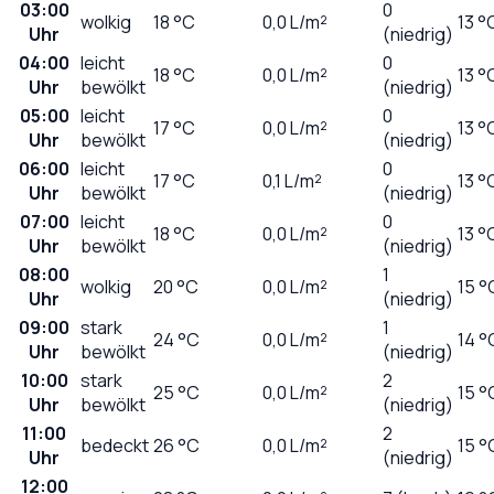
03:00
0
wolkig
18
°C
0,0
L/m²
13 °
Uhr
(niedrig)
04:00
leicht
0
18
°C
0,0
L/m²
13 °
Uhr
bewölkt
(niedrig)
05:00
leicht
0
17
°C
0,0
L/m²
13 °
Uhr
bewölkt
(niedrig)
06:00
leicht
0
17
°C
0,1
L/m²
13 °
Uhr
bewölkt
(niedrig)
07:00
leicht
0
18
°C
0,0
L/m²
13 °
Uhr
bewölkt
(niedrig)
08:00
1
wolkig
20
°C
0,0
L/m²
15 °
Uhr
(niedrig)
09:00
stark
1
24
°C
0,0
L/m²
14 °
Uhr
bewölkt
(niedrig)
10:00
stark
2
25
°C
0,0
L/m²
15 °
Uhr
bewölkt
(niedrig)
11:00
2
bedeckt
26
°C
0,0
L/m²
15 °
Uhr
(niedrig)
12:00