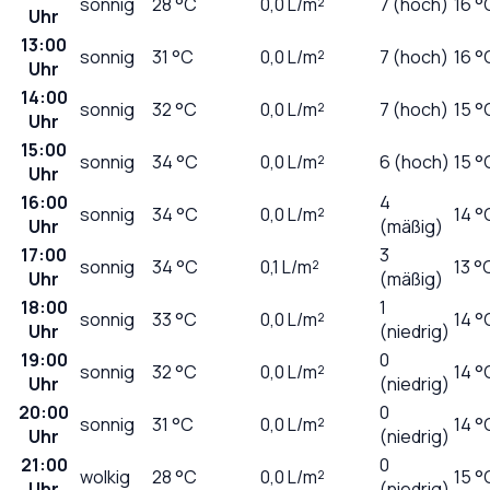
sonnig
28
°C
0,0
L/m²
7 (hoch)
16 °
Uhr
13:00
sonnig
31
°C
0,0
L/m²
7 (hoch)
16 °
Uhr
14:00
sonnig
32
°C
0,0
L/m²
7 (hoch)
15 °
Uhr
15:00
sonnig
34
°C
0,0
L/m²
6 (hoch)
15 °
Uhr
16:00
4
sonnig
34
°C
0,0
L/m²
14 °
Uhr
(mäßig)
17:00
3
sonnig
34
°C
0,1
L/m²
13 °
Uhr
(mäßig)
18:00
1
sonnig
33
°C
0,0
L/m²
14 °
Uhr
(niedrig)
19:00
0
sonnig
32
°C
0,0
L/m²
14 °
Uhr
(niedrig)
20:00
0
sonnig
31
°C
0,0
L/m²
14 °
Uhr
(niedrig)
21:00
0
wolkig
28
°C
0,0
L/m²
15 °
Uhr
(niedrig)