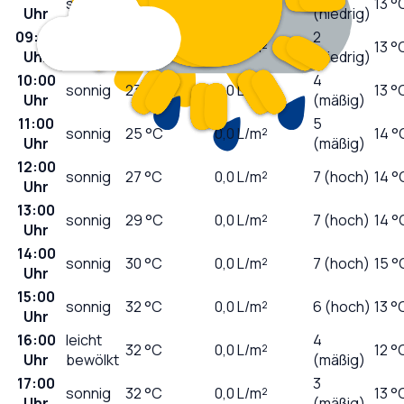
sonnig
17
°C
0,0
L/m²
13 °
Uhr
(niedrig)
09:00
2
sonnig
21
°C
0,0
L/m²
13 °
Uhr
(niedrig)
10:00
4
sonnig
23
°C
0,0
L/m²
13 °
Uhr
(mäßig)
11:00
5
sonnig
25
°C
0,0
L/m²
14 °
Uhr
(mäßig)
12:00
sonnig
27
°C
0,0
L/m²
7 (hoch)
14 °
Uhr
13:00
sonnig
29
°C
0,0
L/m²
7 (hoch)
14 °
Uhr
14:00
sonnig
30
°C
0,0
L/m²
7 (hoch)
15 °
Uhr
15:00
sonnig
32
°C
0,0
L/m²
6 (hoch)
13 °
Uhr
16:00
leicht
4
32
°C
0,0
L/m²
12 °
Uhr
bewölkt
(mäßig)
17:00
3
sonnig
32
°C
0,0
L/m²
13 °
Uhr
(mäßig)