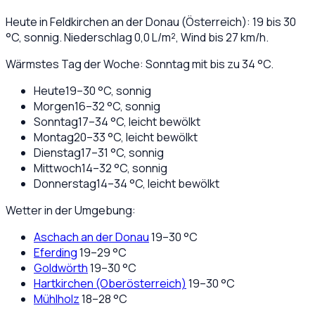
Heute in
Feldkirchen an der Donau
(
Österreich
):
19
bis
30
°C,
sonnig
. Niederschlag
0,0
L/m², Wind bis
27
km/h.
Wärmstes Tag der Woche: Sonntag mit bis zu 34 °C.
Heute
19
–
30
°C,
sonnig
Morgen
16
–
32
°C,
sonnig
Sonntag
17
–
34
°C,
leicht bewölkt
Montag
20
–
33
°C,
leicht bewölkt
Dienstag
17
–
31
°C,
sonnig
Mittwoch
14
–
32
°C,
sonnig
Donnerstag
14
–
34
°C,
leicht bewölkt
Wetter in der Umgebung:
Aschach an der Donau
19
–
30
°C
Eferding
19
–
29
°C
Goldwörth
19
–
30
°C
Hartkirchen (Oberösterreich)
19
–
30
°C
Mühlholz
18
–
28
°C