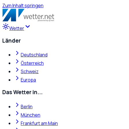
Zum Inhalt springen
Wetter
Länder
Deutschland
Österreich
Schweiz
Europa
Das Wetter in...
Berlin
München
Frankfurt am Main