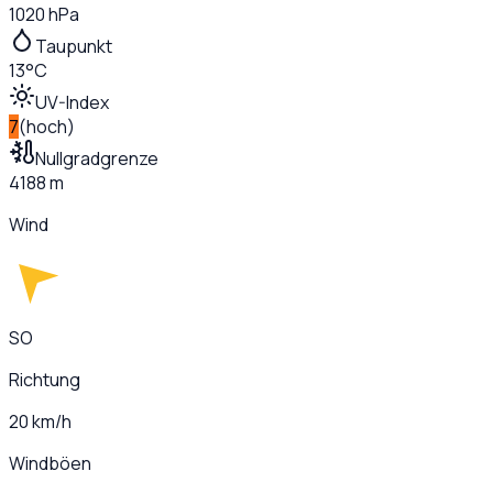
1020 hPa
Taupunkt
13°C
UV-Index
7
(
hoch
)
Nullgradgrenze
4188 m
Wind
SO
Richtung
20 km/h
Windböen