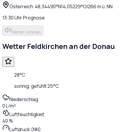
Österreich
·
·
48,34490
°N
14,05229
°O
|
266
m ü. NN
13:30
Uhr
Prognose
Wetter vorlesen
Wetter
Feldkirchen an der Donau
28
°C
sonnig
, gefühlt
25
°C
Niederschlag
0 L/m²
Luftfeuchtigkeit
40 %
Luftdruck (NN)