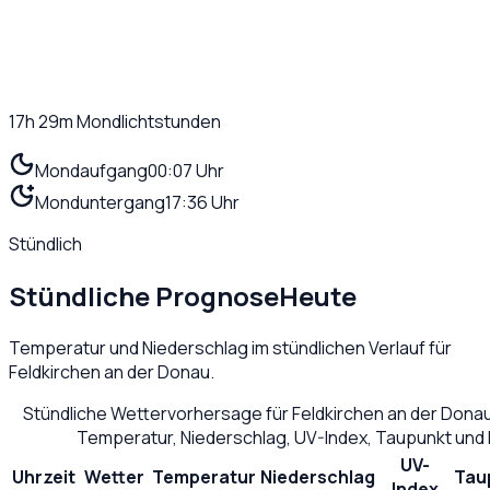
17h 29m
Mondlichtstunden
Mondaufgang
00:07 Uhr
Monduntergang
17:36 Uhr
Stündlich
Stündliche Prognose
Heute
Temperatur und Niederschlag im stündlichen Verlauf für
Feldkirchen an der Donau
.
Stündliche Wettervorhersage für
Feldkirchen an der Dona
Temperatur, Niederschlag, UV-Index, Taupunkt und
UV-
Uhrzeit
Wetter
Temperatur
Niederschlag
Tau
Index