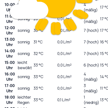
10:00
leicht
4
26
°C
0,0
L/m²
17 °
Uhr
bewölkt
(mäßig)
11:00
5
sonnig
28
°C
0,0
L/m²
17 °
Uhr
(mäßig)
12:00
sonnig
30
°C
0,0
L/m²
7 (hoch)
17 °
Uhr
13:00
sonnig
31
°C
0,0
L/m²
7 (hoch)
16 °
Uhr
14:00
sonnig
32
°C
0,0
L/m²
7 (hoch)
15 °
Uhr
15:00
leicht
33
°C
0,0
L/m²
6 (hoch)
15 °
Uhr
bewölkt
16:00
4
sonnig
33
°C
0,0
L/m²
14 °
Uhr
(mäßig)
17:00
3
sonnig
33
°C
0,0
L/m²
11 °
Uhr
(mäßig)
18:00
leichter
1
33
°C
0,1
L/m²
13 °
Uhr
Regen
(niedrig)