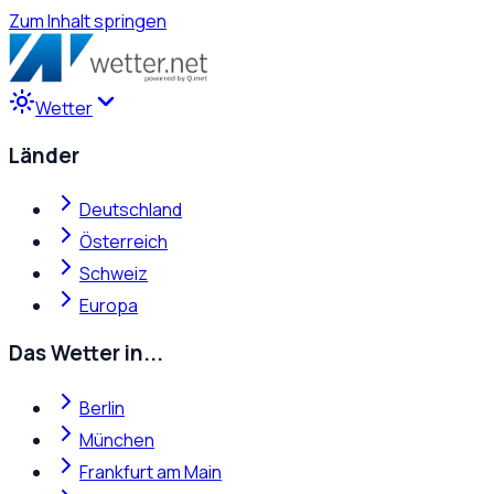
Zum Inhalt springen
Wetter
Länder
Deutschland
Österreich
Schweiz
Europa
Das Wetter in...
Berlin
München
Frankfurt am Main