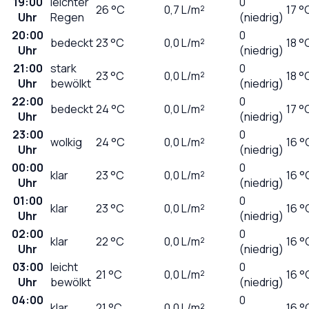
19:00
leichter
0
26
°C
0,7
L/m²
17 °
Uhr
Regen
(niedrig)
20:00
0
bedeckt
23
°C
0,0
L/m²
18 °
Uhr
(niedrig)
21:00
stark
0
23
°C
0,0
L/m²
18 °
Uhr
bewölkt
(niedrig)
22:00
0
bedeckt
24
°C
0,0
L/m²
17 °
Uhr
(niedrig)
23:00
0
wolkig
24
°C
0,0
L/m²
16 °
Uhr
(niedrig)
00:00
0
klar
23
°C
0,0
L/m²
16 °
Uhr
(niedrig)
01:00
0
klar
23
°C
0,0
L/m²
16 °
Uhr
(niedrig)
02:00
0
klar
22
°C
0,0
L/m²
16 °
Uhr
(niedrig)
03:00
leicht
0
21
°C
0,0
L/m²
16 °
Uhr
bewölkt
(niedrig)
04:00
0
klar
21
°C
0,0
L/m²
16 °