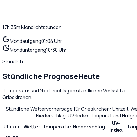
17h 33m
Mondlichtstunden
Mondaufgang
01:04 Uhr
Monduntergang
18:38 Uhr
Stündlich
Stündliche Prognose
Heute
Temperatur und Niederschlag im stündlichen Verlauf für
Grieskirchen
.
Stündliche Wettervorhersage für
Grieskirchen
: Uhrzeit, W
Niederschlag, UV-Index, Taupunkt und Nullg
UV-
Uhrzeit
Wetter
Temperatur
Niederschlag
Tau
Index