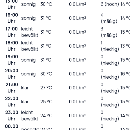
15:00
sonnig
30
°C
0,0
L/m²
6 (hoch)
14 °
Uhr
16:00
4
sonnig
31
°C
0,0
L/m²
14 °
Uhr
(mäßig)
17:00
leicht
3
31
°C
0,0
L/m²
15 °
Uhr
bewölkt
(mäßig)
18:00
leicht
1
31
°C
0,0
L/m²
13 °
Uhr
bewölkt
(niedrig)
19:00
0
sonnig
31
°C
0,0
L/m²
15 °
Uhr
(niedrig)
20:00
0
sonnig
30
°C
0,0
L/m²
16 °
Uhr
(niedrig)
21:00
0
klar
27
°C
0,0
L/m²
15 °
Uhr
(niedrig)
22:00
0
klar
25
°C
0,0
L/m²
15 °
Uhr
(niedrig)
23:00
leicht
0
24
°C
0,0
L/m²
14 °
Uhr
bewölkt
(niedrig)
00:00
0
bedeckt
23
°C
0,0
L/m²
14 °