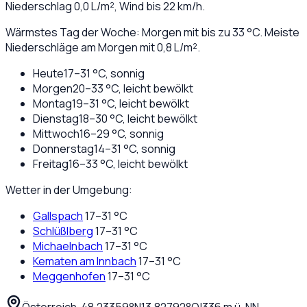
Niederschlag
0,0
L/m², Wind bis
22
km/h.
Wärmstes Tag der Woche: Morgen mit bis zu 33 °C. Meiste
Niederschläge am Morgen mit 0,8 L/m².
Heute
17
–
31
°C,
sonnig
Morgen
20
–
33
°C,
leicht bewölkt
Montag
19
–
31
°C,
leicht bewölkt
Dienstag
18
–
30
°C,
leicht bewölkt
Mittwoch
16
–
29
°C,
sonnig
Donnerstag
14
–
31
°C,
sonnig
Freitag
16
–
33
°C,
leicht bewölkt
Wetter in der Umgebung:
Gallspach
17
–
31
°C
Schlüßlberg
17
–
31
°C
Michaelnbach
17
–
31
°C
Kematen am Innbach
17
–
31
°C
Meggenhofen
17
–
31
°C
Österreich
·
·
48,23359
°N
13,82792
°O
|
336
m ü. NN