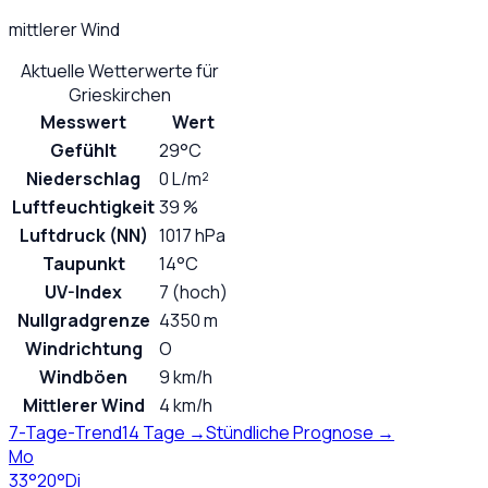
mittlerer Wind
Aktuelle Wetterwerte für
Grieskirchen
Messwert
Wert
Gefühlt
29°C
Niederschlag
0 L/m²
Luftfeuchtigkeit
39 %
Luftdruck (NN)
1017 hPa
Taupunkt
14°C
UV-Index
7 (hoch)
Nullgradgrenze
4350 m
Windrichtung
O
Windböen
9 km/h
Mittlerer Wind
4 km/h
7-Tage-Trend
14 Tage →
Stündliche Prognose →
Mo
33
°
20
°
Di