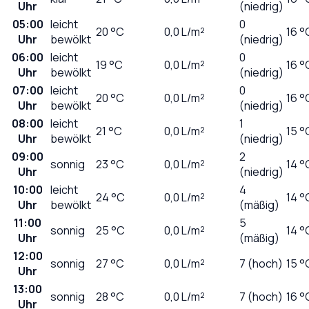
Uhr
(niedrig)
05:00
leicht
0
20
°C
0,0
L/m²
16 °
Uhr
bewölkt
(niedrig)
06:00
leicht
0
19
°C
0,0
L/m²
16 °
Uhr
bewölkt
(niedrig)
07:00
leicht
0
20
°C
0,0
L/m²
16 °
Uhr
bewölkt
(niedrig)
08:00
leicht
1
21
°C
0,0
L/m²
15 °
Uhr
bewölkt
(niedrig)
09:00
2
sonnig
23
°C
0,0
L/m²
14 °
Uhr
(niedrig)
10:00
leicht
4
24
°C
0,0
L/m²
14 °
Uhr
bewölkt
(mäßig)
11:00
5
sonnig
25
°C
0,0
L/m²
14 °
Uhr
(mäßig)
12:00
sonnig
27
°C
0,0
L/m²
7 (hoch)
15 °
Uhr
13:00
sonnig
28
°C
0,0
L/m²
7 (hoch)
16 °
Uhr