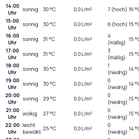
14:00
sonnig
30
°C
0,0
L/m²
7 (hoch)
16 °
Uhr
15:00
sonnig
30
°C
0,0
L/m²
6 (hoch)
15 °
Uhr
16:00
4
sonnig
31
°C
0,0
L/m²
15 °
Uhr
(mäßig)
17:00
3
sonnig
31
°C
0,0
L/m²
15 °
Uhr
(mäßig)
18:00
1
sonnig
30
°C
0,0
L/m²
14 °
Uhr
(niedrig)
19:00
0
sonnig
30
°C
0,0
L/m²
14 °
Uhr
(niedrig)
20:00
0
sonnig
29
°C
0,0
L/m²
15 °
Uhr
(niedrig)
21:00
0
wolkig
27
°C
0,0
L/m²
15 °
Uhr
(niedrig)
22:00
leicht
0
25
°C
0,0
L/m²
14 °
Uhr
bewölkt
(niedrig)