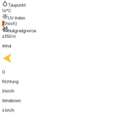
Taupunkt
14°C
UV-Index
7
(
hoch
)
Nullgradgrenze
4350 m
Wind
O
Richtung
9 km/h
Windböen
4 km/h