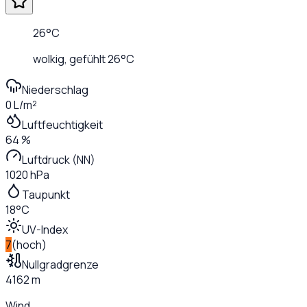
26
°C
wolkig
, gefühlt
26
°C
Niederschlag
0 L/m²
Luftfeuchtigkeit
64 %
Luftdruck (NN)
1020 hPa
Taupunkt
18°C
UV-Index
7
(
hoch
)
Nullgradgrenze
4162 m
Wind