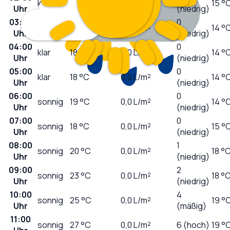
klar
19
°C
0,0
L/m²
15 °
Uhr
(niedrig)
03:00
0
klar
19
°C
0,0
L/m²
14 °
Uhr
(niedrig)
04:00
0
klar
18
°C
0,0
L/m²
14 °
Uhr
(niedrig)
05:00
0
klar
18
°C
0,0
L/m²
14 °
Uhr
(niedrig)
06:00
0
sonnig
19
°C
0,0
L/m²
14 °
Uhr
(niedrig)
07:00
0
sonnig
18
°C
0,0
L/m²
15 °
Uhr
(niedrig)
08:00
1
sonnig
20
°C
0,0
L/m²
18 °
Uhr
(niedrig)
09:00
2
sonnig
23
°C
0,0
L/m²
18 °
Uhr
(niedrig)
10:00
4
sonnig
25
°C
0,0
L/m²
19 °
Uhr
(mäßig)
11:00
sonnig
27
°C
0,0
L/m²
6 (hoch)
19 °