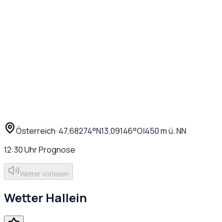
Österreich
·
·
47,68274
°N
13,09146
°O
|
450
m ü. NN
12:30
Uhr
Prognose
Wetter vorlesen
Wetter
Hallein