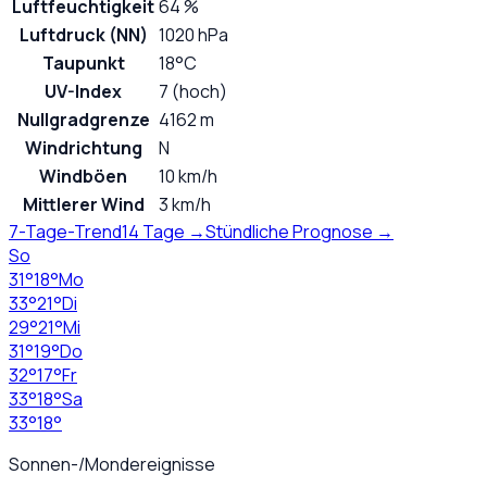
Luftfeuchtigkeit
64 %
Luftdruck (NN)
1020 hPa
Taupunkt
18°C
UV-Index
7 (hoch)
Nullgradgrenze
4162 m
Windrichtung
N
Windböen
10 km/h
Mittlerer Wind
3 km/h
7-Tage-Trend
14 Tage →
Stündliche Prognose →
So
31
°
18
°
Mo
33
°
21
°
Di
29
°
21
°
Mi
31
°
19
°
Do
32
°
17
°
Fr
33
°
18
°
Sa
33
°
18
°
Sonnen-/Mondereignisse