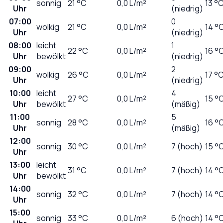
sonnig
21
°C
0,0
L/m²
13 °
Uhr
(niedrig)
07:00
0
wolkig
21
°C
0,0
L/m²
14 °
Uhr
(niedrig)
08:00
leicht
1
22
°C
0,0
L/m²
16 °
Uhr
bewölkt
(niedrig)
09:00
2
wolkig
26
°C
0,0
L/m²
17 °
Uhr
(niedrig)
10:00
leicht
4
27
°C
0,0
L/m²
15 °
Uhr
bewölkt
(mäßig)
11:00
5
sonnig
28
°C
0,0
L/m²
16 °
Uhr
(mäßig)
12:00
sonnig
30
°C
0,0
L/m²
7 (hoch)
15 °
Uhr
13:00
leicht
31
°C
0,0
L/m²
7 (hoch)
14 °
Uhr
bewölkt
14:00
sonnig
32
°C
0,0
L/m²
7 (hoch)
14 °
Uhr
15:00
sonnig
33
°C
0,0
L/m²
6 (hoch)
14 °