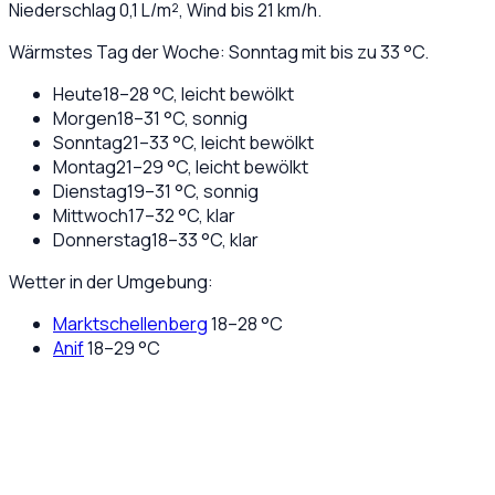
Niederschlag
0,1
L/m², Wind bis
21
km/h.
Wärmstes Tag der Woche: Sonntag mit bis zu 33 °C.
Heute
18
–
28
°C,
leicht bewölkt
Morgen
18
–
31
°C,
sonnig
Sonntag
21
–
33
°C,
leicht bewölkt
Montag
21
–
29
°C,
leicht bewölkt
Dienstag
19
–
31
°C,
sonnig
Mittwoch
17
–
32
°C,
klar
Donnerstag
18
–
33
°C,
klar
Wetter in der Umgebung:
Marktschellenberg
18
–
28
°C
Anif
18
–
29
°C