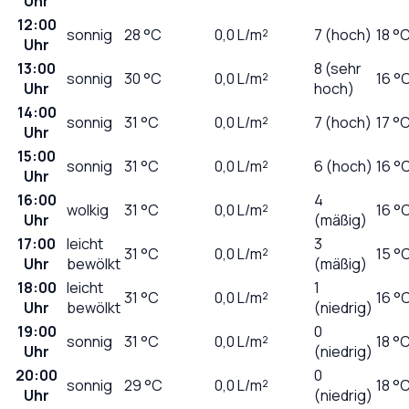
Uhr
12:00
sonnig
28
°C
0,0
L/m²
7 (hoch)
18 °
Uhr
13:00
8 (sehr
sonnig
30
°C
0,0
L/m²
16 °
Uhr
hoch)
14:00
sonnig
31
°C
0,0
L/m²
7 (hoch)
17 °
Uhr
15:00
sonnig
31
°C
0,0
L/m²
6 (hoch)
16 °
Uhr
16:00
4
wolkig
31
°C
0,0
L/m²
16 °
Uhr
(mäßig)
17:00
leicht
3
31
°C
0,0
L/m²
15 °
Uhr
bewölkt
(mäßig)
18:00
leicht
1
31
°C
0,0
L/m²
16 °
Uhr
bewölkt
(niedrig)
19:00
0
sonnig
31
°C
0,0
L/m²
18 °
Uhr
(niedrig)
20:00
0
sonnig
29
°C
0,0
L/m²
18 °
Uhr
(niedrig)