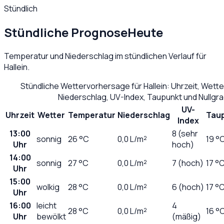
Stündlich
Stündliche Prognose
Heute
Temperatur und Niederschlag im stündlichen Verlauf für
Hallein
.
Stündliche Wettervorhersage für
Hallein
: Uhrzeit, Wett
Niederschlag, UV-Index, Taupunkt und Nullgr
UV-
Uhrzeit
Wetter
Temperatur
Niederschlag
Tau
Index
13:00
8 (sehr
sonnig
26
°C
0,0
L/m²
19 °
Uhr
hoch)
14:00
sonnig
27
°C
0,0
L/m²
7 (hoch)
17 °
Uhr
15:00
wolkig
28
°C
0,0
L/m²
6 (hoch)
17 °
Uhr
16:00
leicht
4
28
°C
0,0
L/m²
16 °
Uhr
bewölkt
(mäßig)