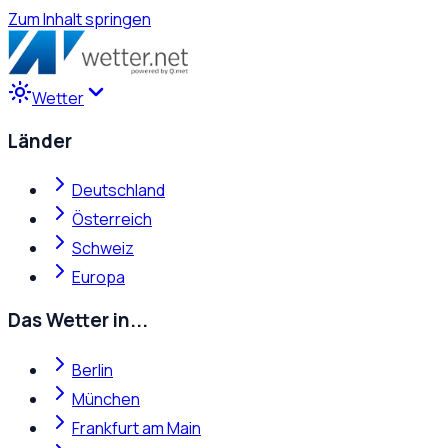
Zum Inhalt springen
Wetter
Länder
Deutschland
Österreich
Schweiz
Europa
Das Wetter in...
Berlin
München
Frankfurt am Main