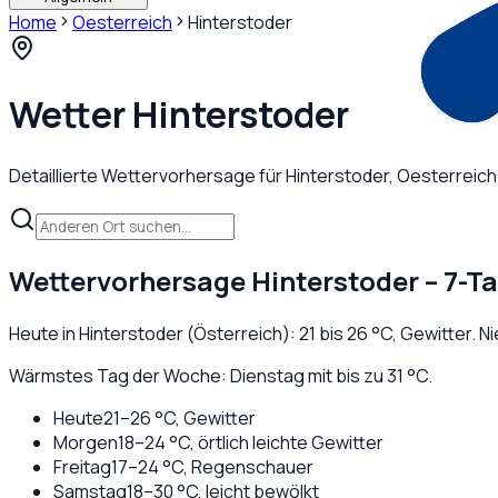
Home
Oesterreich
Hinterstoder
Wetter
Hinterstoder
Detaillierte Wettervorhersage für
Hinterstoder
,
Oesterreich
Wettervorhersage
Hinterstoder
– 7-T
Heute in
Hinterstoder
(
Österreich
):
21
bis
26
°C,
Gewitter
. N
Wärmstes Tag der Woche: Dienstag mit bis zu 31 °C.
Heute
21
–
26
°C,
Gewitter
Morgen
18
–
24
°C,
örtlich leichte Gewitter
Freitag
17
–
24
°C,
Regenschauer
Samstag
18
–
30
°C,
leicht bewölkt