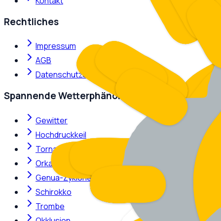
Kontakt
Rechtliches
Impressum
AGB
Datenschutzerklärung
Spannende Wetterphänomene
Gewitter
Hochdruckkeil
Tornado
Orkan
Genua-Zyklone
Schirokko
Trombe
Okklusion