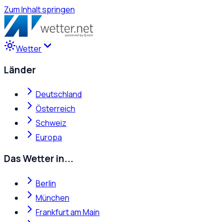
Zum Inhalt springen
Wetter
Länder
Deutschland
Österreich
Schweiz
Europa
Das Wetter in...
Berlin
München
Frankfurt am Main