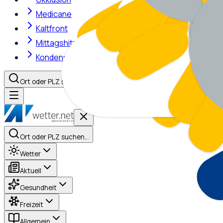
Medicane
Kaltfront
Mittagshitze
Kondensstreifen
Ort oder PLZ suchen…
Ort oder PLZ suchen…
Wetter
Aktuell
Gesundheit
Freizeit
Allgemein