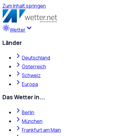
Zum Inhalt springen
Wetter
Länder
Deutschland
Österreich
Schweiz
Europa
Das Wetter in...
Berlin
München
Frankfurt am Main