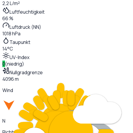
2,2 L/m²
Luftfeuchtigkeit
66 %
Luftdruck (NN)
1018 hPa
Taupunkt
14°C
UV-Index
0
(
niedrig
)
Nullgradgrenze
4096 m
Wind
N
Richtung