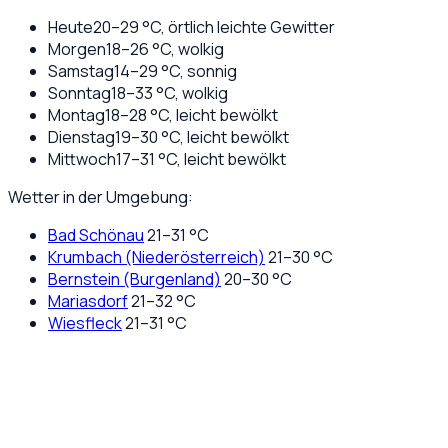
Heute
20
–
29
°C,
örtlich leichte Gewitter
Morgen
18
–
26
°C,
wolkig
Samstag
14
–
29
°C,
sonnig
Sonntag
18
–
33
°C,
wolkig
Montag
18
–
28
°C,
leicht bewölkt
Dienstag
19
–
30
°C,
leicht bewölkt
Mittwoch
17
–
31
°C,
leicht bewölkt
Wetter in der Umgebung:
Bad Schönau
21
–
31
°C
Krumbach (Niederösterreich)
21
–
30
°C
Bernstein (Burgenland)
20
–
30
°C
Mariasdorf
21
–
32
°C
Wiesfleck
21
–
31
°C