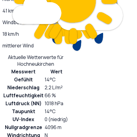
41 km/h
Windböen
18 km/h
mittlerer Wind
Aktuelle Wetterwerte für
Hochneukirchen
Messwert
Wert
Gefühlt
14°C
Niederschlag
2,2 L/m²
Luftfeuchtigkeit
66 %
Luftdruck (NN)
1018 hPa
Taupunkt
14°C
UV-Index
0 (niedrig)
Nullgradgrenze
4096 m
Windrichtung
N