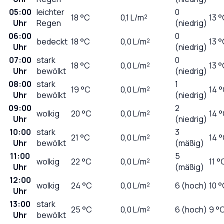
05:00
leichter
0
18
°C
0,1
L/m²
13 
Uhr
Regen
(niedrig)
06:00
0
bedeckt
18
°C
0,0
L/m²
13 
Uhr
(niedrig)
07:00
stark
0
18
°C
0,0
L/m²
13 
Uhr
bewölkt
(niedrig)
08:00
stark
1
19
°C
0,0
L/m²
14 
Uhr
bewölkt
(niedrig)
09:00
2
wolkig
20
°C
0,0
L/m²
14 
Uhr
(niedrig)
10:00
stark
3
21
°C
0,0
L/m²
14 
Uhr
bewölkt
(mäßig)
11:00
5
wolkig
22
°C
0,0
L/m²
11 °
Uhr
(mäßig)
12:00
wolkig
24
°C
0,0
L/m²
6 (hoch)
10 
Uhr
13:00
stark
25
°C
0,0
L/m²
6 (hoch)
9 °
Uhr
bewölkt