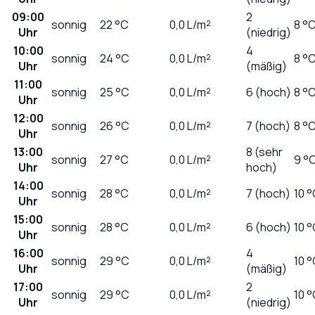
09:00
2
sonnig
22
°C
0,0
L/m²
8 °
Uhr
(niedrig)
10:00
4
sonnig
24
°C
0,0
L/m²
8 °
Uhr
(mäßig)
11:00
sonnig
25
°C
0,0
L/m²
6 (hoch)
8 °
Uhr
12:00
sonnig
26
°C
0,0
L/m²
7 (hoch)
8 °
Uhr
13:00
8 (sehr
sonnig
27
°C
0,0
L/m²
9 °
Uhr
hoch)
14:00
sonnig
28
°C
0,0
L/m²
7 (hoch)
10 
Uhr
15:00
sonnig
28
°C
0,0
L/m²
6 (hoch)
10 
Uhr
16:00
4
sonnig
29
°C
0,0
L/m²
10 
Uhr
(mäßig)
17:00
2
sonnig
29
°C
0,0
L/m²
10 
Uhr
(niedrig)