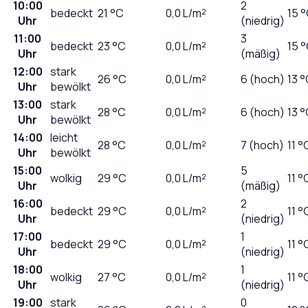
10:00
2
bedeckt
21
°C
0,0
L/m²
15 
Uhr
(niedrig)
11:00
3
bedeckt
23
°C
0,0
L/m²
15 
Uhr
(mäßig)
12:00
stark
26
°C
0,0
L/m²
6 (hoch)
13 
Uhr
bewölkt
13:00
stark
28
°C
0,0
L/m²
6 (hoch)
13 
Uhr
bewölkt
14:00
leicht
28
°C
0,0
L/m²
7 (hoch)
11 °
Uhr
bewölkt
15:00
5
wolkig
29
°C
0,0
L/m²
11 °
Uhr
(mäßig)
16:00
2
bedeckt
29
°C
0,0
L/m²
11 °
Uhr
(niedrig)
17:00
1
bedeckt
29
°C
0,0
L/m²
11 °
Uhr
(niedrig)
18:00
1
wolkig
27
°C
0,0
L/m²
11 °
Uhr
(niedrig)
19:00
stark
0