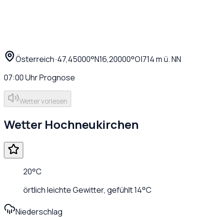
Österreich
·
·
47,45000
°N
16,20000
°O
|
714
m ü. NN
07:00
Uhr
Prognose
Wetter vorlesen
Wetter
Hochneukirchen
20
°C
örtlich leichte Gewitter
, gefühlt
14
°C
Niederschlag