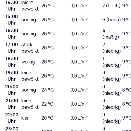
14:00
leicht
26
°C
0,0
L/m²
7 (hoch)
9 °
Uhr
bewölkt
15:00
sonnig
26
°C
0,0
L/m²
6 (hoch)
9 °
Uhr
16:00
4
sonnig
26
°C
0,0
L/m²
9 °
Uhr
(mäßig)
17:00
stark
2
26
°C
0,0
L/m²
9 °
Uhr
bewölkt
(niedrig)
18:00
1
wolkig
26
°C
0,0
L/m²
9 °
Uhr
(niedrig)
19:00
leicht
0
26
°C
0,0
L/m²
9 °
Uhr
bewölkt
(niedrig)
20:00
0
sonnig
24
°C
0,0
L/m²
8 °
Uhr
(niedrig)
21:00
leicht
0
22
°C
0,0
L/m²
8 °
Uhr
bewölkt
(niedrig)
22:00
0
klar
20
°C
0,0
L/m²
9 °
Uhr
(niedrig)
23:00
0