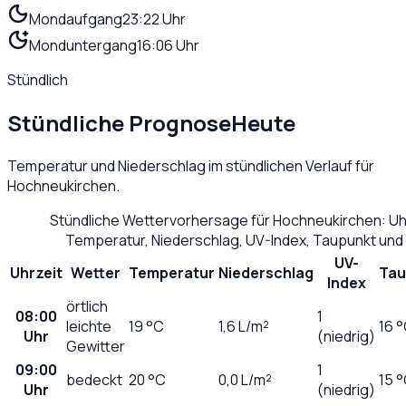
Mondaufgang
23:22 Uhr
Monduntergang
16:06 Uhr
Stündlich
Stündliche Prognose
Heute
Temperatur und Niederschlag im stündlichen Verlauf für
Hochneukirchen
.
Stündliche Wettervorhersage für
Hochneukirchen
: U
Temperatur, Niederschlag, UV-Index, Taupunkt und
UV-
Uhrzeit
Wetter
Temperatur
Niederschlag
Tau
Index
örtlich
08:00
1
leichte
19
°C
1,6
L/m²
16 
Uhr
(niedrig)
Gewitter
09:00
1
bedeckt
20
°C
0,0
L/m²
15 
Uhr
(niedrig)