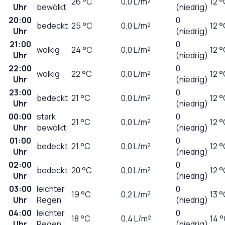
26
°C
0,0
L/m²
12 
Uhr
bewölkt
(niedrig)
20:00
0
bedeckt
25
°C
0,0
L/m²
12 
Uhr
(niedrig)
21:00
0
wolkig
24
°C
0,0
L/m²
12 
Uhr
(niedrig)
22:00
0
wolkig
22
°C
0,0
L/m²
12 
Uhr
(niedrig)
23:00
0
bedeckt
21
°C
0,0
L/m²
12 
Uhr
(niedrig)
00:00
stark
0
21
°C
0,0
L/m²
12 
Uhr
bewölkt
(niedrig)
01:00
0
bedeckt
21
°C
0,0
L/m²
12 
Uhr
(niedrig)
02:00
0
bedeckt
20
°C
0,0
L/m²
12 
Uhr
(niedrig)
03:00
leichter
0
19
°C
0,2
L/m²
13 
Uhr
Regen
(niedrig)
04:00
leichter
0
18
°C
0,4
L/m²
14 
Uhr
Regen
(niedrig)