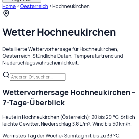
Home
Oesterreich
Hochneukirchen
Wetter
Hochneukirchen
Detaillierte Wettervorhersage für
Hochneukirchen
,
Oesterreich
. Stündliche Daten, Temperaturtrend und
Niederschlagswahrscheinlichkeit.
Wettervorhersage
Hochneukirchen
–
7-Tage-Überblick
Heute in
Hochneukirchen
(
Österreich
):
20
bis
29
°C,
örtlich
leichte Gewitter
. Niederschlag
3,8
L/m², Wind bis
50
km/h.
Wärmstes Tag der Woche: Sonntag mit bis zu 33 °C.