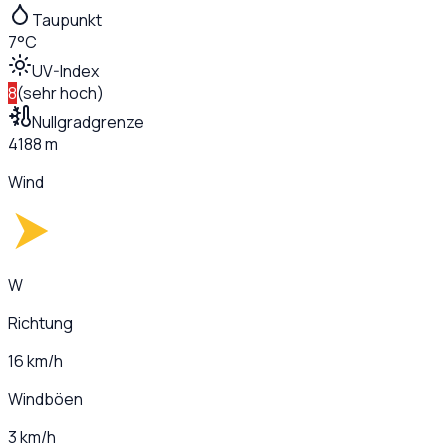
Taupunkt
7°C
UV-Index
8
(
sehr hoch
)
Nullgradgrenze
4188 m
Wind
W
Richtung
16 km/h
Windböen
3 km/h