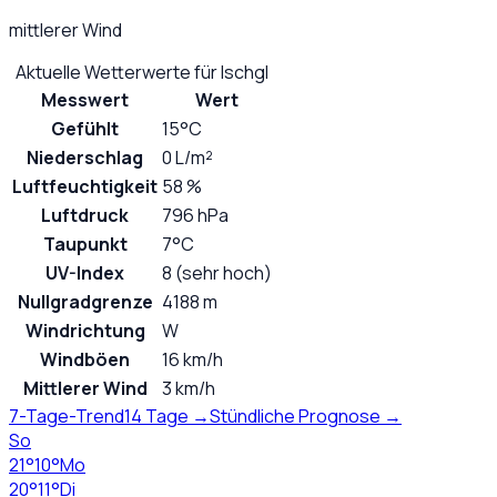
mittlerer Wind
Aktuelle Wetterwerte für
Ischgl
Messwert
Wert
Gefühlt
15°C
Niederschlag
0 L/m²
Luftfeuchtigkeit
58 %
Luftdruck
796 hPa
Taupunkt
7°C
UV-Index
8 (sehr hoch)
Nullgradgrenze
4188 m
Windrichtung
W
Windböen
16 km/h
Mittlerer Wind
3 km/h
7-Tage-Trend
14 Tage →
Stündliche Prognose →
So
21
°
10
°
Mo
20
°
11
°
Di