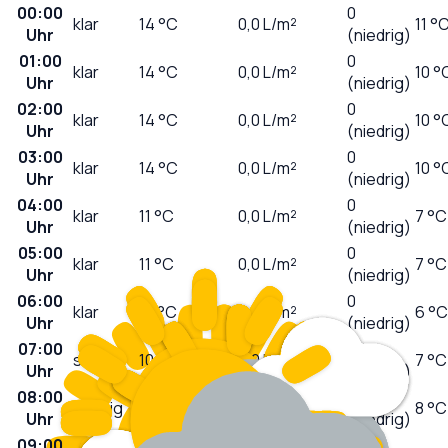
00:00
0
klar
14
°C
0,0
L/m²
11 °
Uhr
(niedrig)
01:00
0
klar
14
°C
0,0
L/m²
10 °
Uhr
(niedrig)
02:00
0
klar
14
°C
0,0
L/m²
10 °
Uhr
(niedrig)
03:00
0
klar
14
°C
0,0
L/m²
10 °
Uhr
(niedrig)
04:00
0
klar
11
°C
0,0
L/m²
7 °C
Uhr
(niedrig)
05:00
0
klar
11
°C
0,0
L/m²
7 °C
Uhr
(niedrig)
06:00
0
klar
10
°C
0,0
L/m²
6 °C
Uhr
(niedrig)
07:00
0
sonnig
10
°C
0,0
L/m²
7 °C
Uhr
(niedrig)
08:00
1
sonnig
12
°C
0,0
L/m²
8 °C
Uhr
(niedrig)
09:00
2