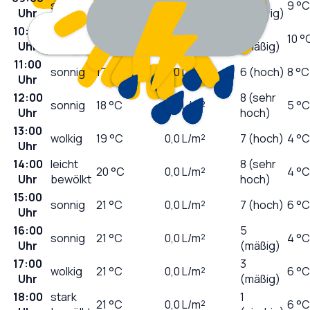
sonnig
14
°C
0,0
L/m²
9 °C
Uhr
(niedrig)
10:00
4
sonnig
15
°C
0,0
L/m²
10 °
Uhr
(mäßig)
11:00
sonnig
17
°C
0,0
L/m²
6 (hoch)
8 °C
Uhr
12:00
8 (sehr
sonnig
18
°C
0,0
L/m²
5 °C
Uhr
hoch)
13:00
wolkig
19
°C
0,0
L/m²
7 (hoch)
4 °C
Uhr
14:00
leicht
8 (sehr
20
°C
0,0
L/m²
4 °C
Uhr
bewölkt
hoch)
15:00
sonnig
21
°C
0,0
L/m²
7 (hoch)
6 °C
Uhr
16:00
5
sonnig
21
°C
0,0
L/m²
4 °C
Uhr
(mäßig)
17:00
3
wolkig
21
°C
0,0
L/m²
6 °C
Uhr
(mäßig)
18:00
stark
1
21
°C
0,0
L/m²
6 °C