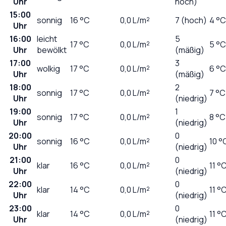
Uhr
hoch)
15:00
sonnig
16
°C
0,0
L/m²
7 (hoch)
4 °C
Uhr
16:00
leicht
5
17
°C
0,0
L/m²
5 °C
Uhr
bewölkt
(mäßig)
17:00
3
wolkig
17
°C
0,0
L/m²
6 °C
Uhr
(mäßig)
18:00
2
sonnig
17
°C
0,0
L/m²
7 °C
Uhr
(niedrig)
19:00
1
sonnig
17
°C
0,0
L/m²
8 °C
Uhr
(niedrig)
20:00
0
sonnig
16
°C
0,0
L/m²
10 °
Uhr
(niedrig)
21:00
0
klar
16
°C
0,0
L/m²
11 °
Uhr
(niedrig)
22:00
0
klar
14
°C
0,0
L/m²
11 °
Uhr
(niedrig)
23:00
0
klar
14
°C
0,0
L/m²
11 °
Uhr
(niedrig)