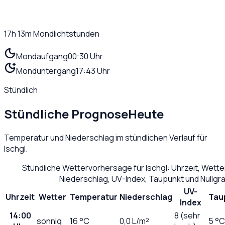
17h 13m
Mondlichtstunden
Mondaufgang
00:30 Uhr
Monduntergang
17:43 Uhr
Stündlich
Stündliche Prognose
Heute
Temperatur und Niederschlag im stündlichen Verlauf für
Ischgl
.
Stündliche Wettervorhersage für
Ischgl
: Uhrzeit, Wett
Niederschlag, UV-Index, Taupunkt und Nullg
UV-
Uhrzeit
Wetter
Temperatur
Niederschlag
Tau
Index
14:00
8 (sehr
sonnig
16
°C
0,0
L/m²
5 °C