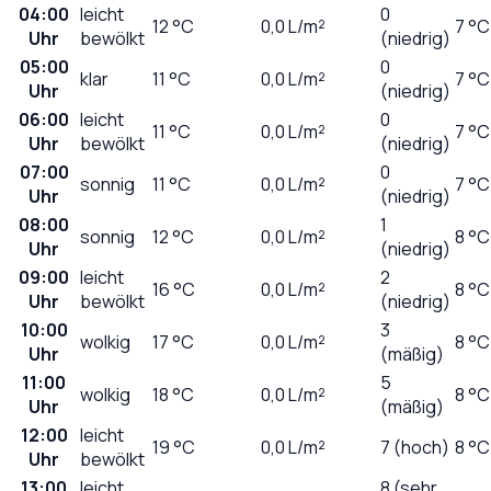
04:00
leicht
0
12
°C
0,0
L/m²
7 °C
Uhr
bewölkt
(niedrig)
05:00
0
klar
11
°C
0,0
L/m²
7 °C
Uhr
(niedrig)
06:00
leicht
0
11
°C
0,0
L/m²
7 °C
Uhr
bewölkt
(niedrig)
07:00
0
sonnig
11
°C
0,0
L/m²
7 °C
Uhr
(niedrig)
08:00
1
sonnig
12
°C
0,0
L/m²
8 °C
Uhr
(niedrig)
09:00
leicht
2
16
°C
0,0
L/m²
8 °C
Uhr
bewölkt
(niedrig)
10:00
3
wolkig
17
°C
0,0
L/m²
8 °C
Uhr
(mäßig)
11:00
5
wolkig
18
°C
0,0
L/m²
8 °C
Uhr
(mäßig)
12:00
leicht
19
°C
0,0
L/m²
7 (hoch)
8 °C
Uhr
bewölkt
13:00
leicht
8 (sehr