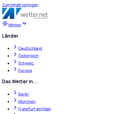
Zum Inhalt springen
Wetter
Länder
Deutschland
Österreich
Schweiz
Europa
Das Wetter in...
Berlin
München
Frankfurt am Main