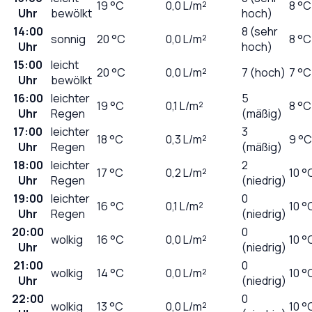
19
°C
0,0
L/m²
8 °C
Uhr
bewölkt
hoch)
14:00
8 (sehr
sonnig
20
°C
0,0
L/m²
8 °C
Uhr
hoch)
15:00
leicht
20
°C
0,0
L/m²
7 (hoch)
7 °C
Uhr
bewölkt
16:00
leichter
5
19
°C
0,1
L/m²
8 °C
Uhr
Regen
(mäßig)
17:00
leichter
3
18
°C
0,3
L/m²
9 °C
Uhr
Regen
(mäßig)
18:00
leichter
2
17
°C
0,2
L/m²
10 °
Uhr
Regen
(niedrig)
19:00
leichter
0
16
°C
0,1
L/m²
10 °
Uhr
Regen
(niedrig)
20:00
0
wolkig
16
°C
0,0
L/m²
10 °
Uhr
(niedrig)
21:00
0
wolkig
14
°C
0,0
L/m²
10 °
Uhr
(niedrig)
22:00
0
wolkig
13
°C
0,0
L/m²
10 °