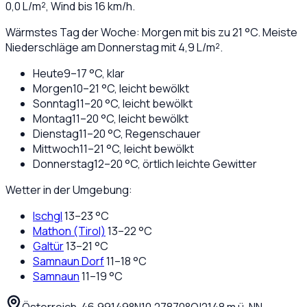
0,0
L/m², Wind bis
16
km/h.
Wärmstes Tag der Woche: Morgen mit bis zu 21 °C. Meiste
Niederschläge am Donnerstag mit 4,9 L/m².
Heute
9
–
17
°C,
klar
Morgen
10
–
21
°C,
leicht bewölkt
Sonntag
11
–
20
°C,
leicht bewölkt
Montag
11
–
20
°C,
leicht bewölkt
Dienstag
11
–
20
°C,
Regenschauer
Mittwoch
11
–
21
°C,
leicht bewölkt
Donnerstag
12
–
20
°C,
örtlich leichte Gewitter
Wetter in der Umgebung:
Ischgl
13
–
23
°C
Mathon (Tirol)
13
–
22
°C
Galtür
13
–
21
°C
Samnaun Dorf
11
–
18
°C
Samnaun
11
–
19
°C
Österreich
·
·
46,99149
°N
10,27870
°O
|
2148
m ü. NN