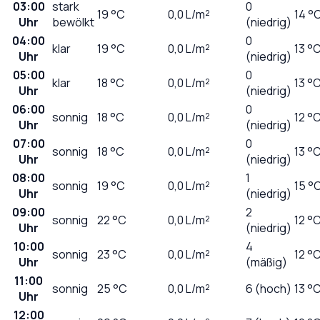
03:00
stark
0
19
°C
0,0
L/m²
14 °
Uhr
bewölkt
(niedrig)
04:00
0
klar
19
°C
0,0
L/m²
13 °
Uhr
(niedrig)
05:00
0
klar
18
°C
0,0
L/m²
13 °
Uhr
(niedrig)
06:00
0
sonnig
18
°C
0,0
L/m²
12 °
Uhr
(niedrig)
07:00
0
sonnig
18
°C
0,0
L/m²
13 °
Uhr
(niedrig)
08:00
1
sonnig
19
°C
0,0
L/m²
15 °
Uhr
(niedrig)
09:00
2
sonnig
22
°C
0,0
L/m²
12 °
Uhr
(niedrig)
10:00
4
sonnig
23
°C
0,0
L/m²
12 °
Uhr
(mäßig)
11:00
sonnig
25
°C
0,0
L/m²
6 (hoch)
13 °
Uhr
12:00