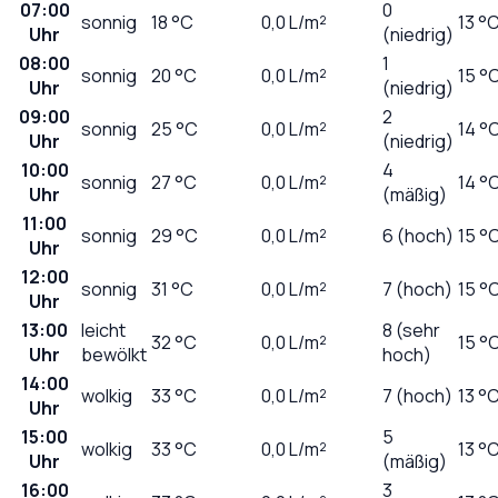
07:00
0
sonnig
18
°C
0,0
L/m²
13 °
Uhr
(niedrig)
08:00
1
sonnig
20
°C
0,0
L/m²
15 °
Uhr
(niedrig)
09:00
2
sonnig
25
°C
0,0
L/m²
14 °
Uhr
(niedrig)
10:00
4
sonnig
27
°C
0,0
L/m²
14 °
Uhr
(mäßig)
11:00
sonnig
29
°C
0,0
L/m²
6 (hoch)
15 °
Uhr
12:00
sonnig
31
°C
0,0
L/m²
7 (hoch)
15 °
Uhr
13:00
leicht
8 (sehr
32
°C
0,0
L/m²
15 °
Uhr
bewölkt
hoch)
14:00
wolkig
33
°C
0,0
L/m²
7 (hoch)
13 °
Uhr
15:00
5
wolkig
33
°C
0,0
L/m²
13 °
Uhr
(mäßig)
16:00
3