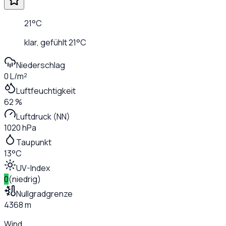
21
°C
klar
, gefühlt
21
°C
Niederschlag
0 L/m²
Luftfeuchtigkeit
62 %
Luftdruck (NN)
1020 hPa
Taupunkt
13°C
UV-Index
0
(
niedrig
)
Nullgradgrenze
4368 m
Wind