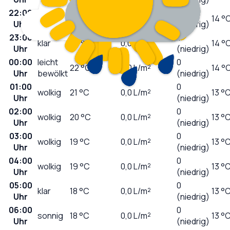
22:00
0
klar
24
°C
0,0
L/m²
14 °
Uhr
(niedrig)
23:00
0
klar
23
°C
0,0
L/m²
14 °
Uhr
(niedrig)
00:00
leicht
0
22
°C
0,0
L/m²
14 °
Uhr
bewölkt
(niedrig)
01:00
0
wolkig
21
°C
0,0
L/m²
13 °
Uhr
(niedrig)
02:00
0
wolkig
20
°C
0,0
L/m²
13 °
Uhr
(niedrig)
03:00
0
wolkig
19
°C
0,0
L/m²
13 °
Uhr
(niedrig)
04:00
0
wolkig
19
°C
0,0
L/m²
13 °
Uhr
(niedrig)
05:00
0
klar
18
°C
0,0
L/m²
13 °
Uhr
(niedrig)
06:00
0
sonnig
18
°C
0,0
L/m²
13 °
Uhr
(niedrig)