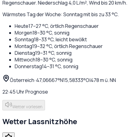
Regenschauer
. Niederschlag
4,0
L/m², Wind bis
20
km/h.
Wärmstes Tag der Woche: Sonntag mit bis zu 33 °C.
Heute
17
–
27
°C,
örtlich Regenschauer
Morgen
18
–
30
°C,
sonnig
Sonntag
18
–
33
°C,
leicht bewölkt
Montag
19
–
32
°C,
örtlich Regenschauer
Dienstag
19
–
31
°C,
sonnig
Mittwoch
18
–
30
°C,
sonnig
Donnerstag
14
–
31
°C,
sonnig
Österreich
·
·
47,06667
°N
15,58333
°O
|
478
m ü. NN
22:45
Uhr
Prognose
Wetter vorlesen
Wetter
Lassnitzhöhe