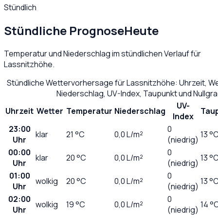
Stündlich
Stündliche Prognose
Heute
Temperatur und Niederschlag im stündlichen Verlauf für
Lassnitzhöhe
.
Stündliche Wettervorhersage für
Lassnitzhöhe
: Uhrzeit, 
Niederschlag, UV-Index, Taupunkt und Nullgr
UV-
Uhrzeit
Wetter
Temperatur
Niederschlag
Tau
Index
23:00
0
klar
21
°C
0,0
L/m²
13 °
Uhr
(niedrig)
00:00
0
klar
20
°C
0,0
L/m²
13 °
Uhr
(niedrig)
01:00
0
wolkig
20
°C
0,0
L/m²
13 °
Uhr
(niedrig)
02:00
0
wolkig
19
°C
0,0
L/m²
14 °
Uhr
(niedrig)