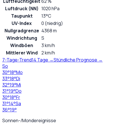
Luftfeuchtigkeit
62 %
Luftdruck (NN)
1020 hPa
Taupunkt
13°C
UV-Index
0 (niedrig)
Nullgradgrenze
4368 m
Windrichtung
S
Windböen
3 km/h
Mittlerer Wind
2 km/h
7-Tage-Trend
14 Tage →
Stündliche Prognose →
So
30
°
18
°
Mo
33
°
18
°
Di
32
°
19
°
Mi
31
°
19
°
Do
30
°
18
°
Fr
31
°
14
°
Sa
36
°
19
°
Sonnen-/Mondereignisse