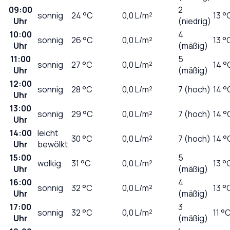
09:00
2
sonnig
24
°C
0,0
L/m²
13 °
Uhr
(niedrig)
10:00
4
sonnig
26
°C
0,0
L/m²
13 °
Uhr
(mäßig)
11:00
5
sonnig
27
°C
0,0
L/m²
14 °
Uhr
(mäßig)
12:00
sonnig
28
°C
0,0
L/m²
7 (hoch)
14 °
Uhr
13:00
sonnig
29
°C
0,0
L/m²
7 (hoch)
14 °
Uhr
14:00
leicht
30
°C
0,0
L/m²
7 (hoch)
14 °
Uhr
bewölkt
15:00
5
wolkig
31
°C
0,0
L/m²
13 °
Uhr
(mäßig)
16:00
4
sonnig
32
°C
0,0
L/m²
13 °
Uhr
(mäßig)
17:00
3
sonnig
32
°C
0,0
L/m²
11 °
Uhr
(mäßig)