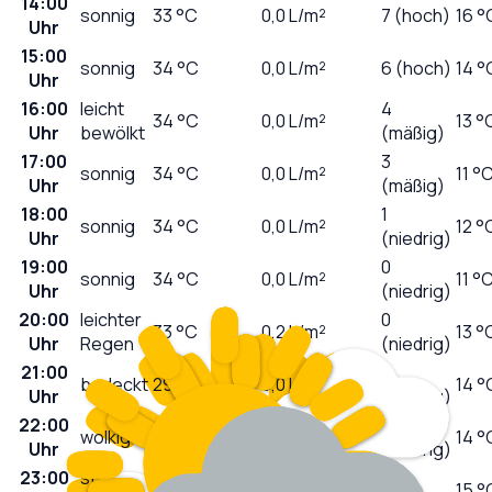
14:00
sonnig
33
°C
0,0
L/m²
7 (hoch)
16 °
Uhr
15:00
sonnig
34
°C
0,0
L/m²
6 (hoch)
14 °
Uhr
16:00
leicht
4
34
°C
0,0
L/m²
13 °
Uhr
bewölkt
(mäßig)
17:00
3
sonnig
34
°C
0,0
L/m²
11 °
Uhr
(mäßig)
18:00
1
sonnig
34
°C
0,0
L/m²
12 °
Uhr
(niedrig)
19:00
0
sonnig
34
°C
0,0
L/m²
11 °
Uhr
(niedrig)
20:00
leichter
0
33
°C
0,2
L/m²
13 °
Uhr
Regen
(niedrig)
21:00
0
bedeckt
29
°C
0,0
L/m²
14 °
Uhr
(niedrig)
22:00
0
wolkig
28
°C
0,0
L/m²
14 °
Uhr
(niedrig)
23:00
stark
0
26
°C
0,0
L/m²
15 °