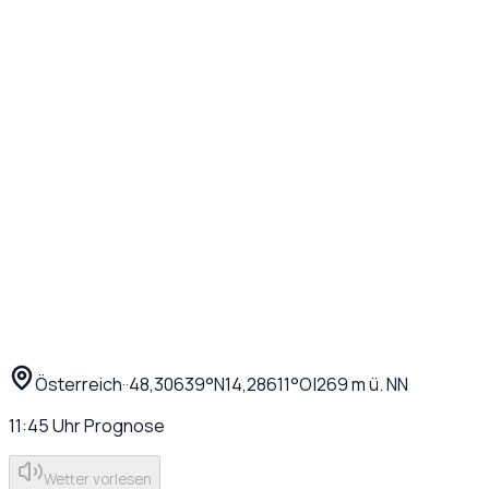
Österreich
·
·
48,30639
°N
14,28611
°O
|
269
m ü. NN
11:45
Uhr
Prognose
Wetter vorlesen