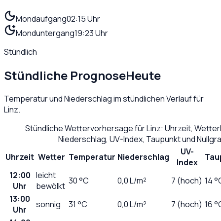
Mondaufgang
02:15 Uhr
Monduntergang
19:23 Uhr
Stündlich
Stündliche Prognose
Heute
Temperatur und Niederschlag im stündlichen Verlauf für
Linz
.
Stündliche Wettervorhersage für
Linz
: Uhrzeit, Wette
Niederschlag, UV-Index, Taupunkt und Nullg
UV-
Uhrzeit
Wetter
Temperatur
Niederschlag
Tau
Index
12:00
leicht
30
°C
0,0
L/m²
7 (hoch)
14 °
Uhr
bewölkt
13:00
sonnig
31
°C
0,0
L/m²
7 (hoch)
16 °
Uhr