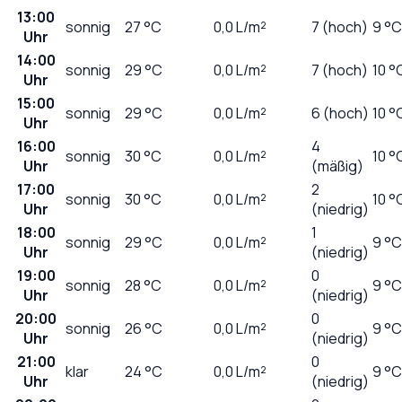
13:00
sonnig
27
°C
0,0
L/m²
7 (hoch)
9 °C
Uhr
14:00
sonnig
29
°C
0,0
L/m²
7 (hoch)
10 °
Uhr
15:00
sonnig
29
°C
0,0
L/m²
6 (hoch)
10 °
Uhr
16:00
4
sonnig
30
°C
0,0
L/m²
10 °
Uhr
(mäßig)
17:00
2
sonnig
30
°C
0,0
L/m²
10 °
Uhr
(niedrig)
18:00
1
sonnig
29
°C
0,0
L/m²
9 °C
Uhr
(niedrig)
19:00
0
sonnig
28
°C
0,0
L/m²
9 °C
Uhr
(niedrig)
20:00
0
sonnig
26
°C
0,0
L/m²
9 °C
Uhr
(niedrig)
21:00
0
klar
24
°C
0,0
L/m²
9 °C
Uhr
(niedrig)