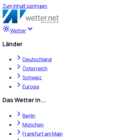
Zum Inhalt springen
Wetter
Länder
Deutschland
Österreich
Schweiz
Europa
Das Wetter in...
Berlin
München
Frankfurt am Main