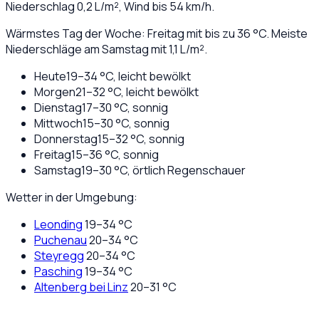
Niederschlag
0,2
L/m², Wind bis
54
km/h.
Wärmstes Tag der Woche: Freitag mit bis zu 36 °C. Meiste
Niederschläge am Samstag mit 1,1 L/m².
Heute
19
–
34
°C,
leicht bewölkt
Morgen
21
–
32
°C,
leicht bewölkt
Dienstag
17
–
30
°C,
sonnig
Mittwoch
15
–
30
°C,
sonnig
Donnerstag
15
–
32
°C,
sonnig
Freitag
15
–
36
°C,
sonnig
Samstag
19
–
30
°C,
örtlich Regenschauer
Wetter in der Umgebung:
Leonding
19
–
34
°C
Puchenau
20
–
34
°C
Steyregg
20
–
34
°C
Pasching
19
–
34
°C
Altenberg bei Linz
20
–
31
°C