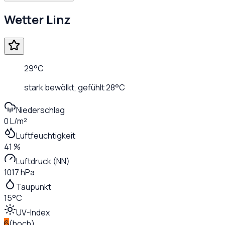
Wetter
Linz
29
°C
stark bewölkt
, gefühlt
28
°C
Niederschlag
0 L/m²
Luftfeuchtigkeit
41 %
Luftdruck (NN)
1017 hPa
Taupunkt
15°C
UV-Index
6
(
hoch
)