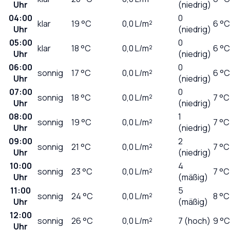
Uhr
(niedrig)
04:00
0
klar
19
°C
0,0
L/m²
6 °C
Uhr
(niedrig)
05:00
0
klar
18
°C
0,0
L/m²
6 °C
Uhr
(niedrig)
06:00
0
sonnig
17
°C
0,0
L/m²
6 °C
Uhr
(niedrig)
07:00
0
sonnig
18
°C
0,0
L/m²
7 °C
Uhr
(niedrig)
08:00
1
sonnig
19
°C
0,0
L/m²
7 °C
Uhr
(niedrig)
09:00
2
sonnig
21
°C
0,0
L/m²
7 °C
Uhr
(niedrig)
10:00
4
sonnig
23
°C
0,0
L/m²
7 °C
Uhr
(mäßig)
11:00
5
sonnig
24
°C
0,0
L/m²
8 °C
Uhr
(mäßig)
12:00
sonnig
26
°C
0,0
L/m²
7 (hoch)
9 °C
Uhr