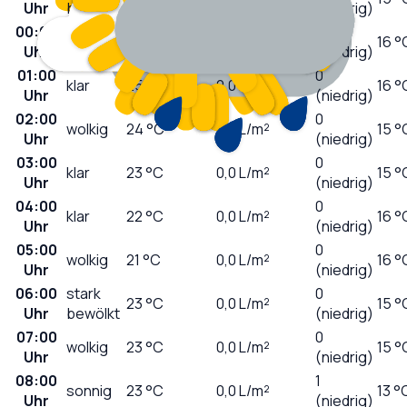
Uhr
bewölkt
(niedrig)
00:00
0
klar
25
°C
0,0
L/m²
16 °
Uhr
(niedrig)
01:00
0
klar
25
°C
0,0
L/m²
16 °
Uhr
(niedrig)
02:00
0
wolkig
24
°C
0,0
L/m²
15 °
Uhr
(niedrig)
03:00
0
klar
23
°C
0,0
L/m²
15 °
Uhr
(niedrig)
04:00
0
klar
22
°C
0,0
L/m²
16 °
Uhr
(niedrig)
05:00
0
wolkig
21
°C
0,0
L/m²
16 °
Uhr
(niedrig)
06:00
stark
0
23
°C
0,0
L/m²
15 °
Uhr
bewölkt
(niedrig)
07:00
0
wolkig
23
°C
0,0
L/m²
15 °
Uhr
(niedrig)
08:00
1
sonnig
23
°C
0,0
L/m²
13 °
Uhr
(niedrig)