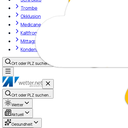
Trombe
Okklusion
Medicane
Kaltfront
Mittagshitze
Kondensstreifen
Ort oder PLZ suchen…
Ort oder PLZ suchen…
Wetter
Aktuell
Gesundheit