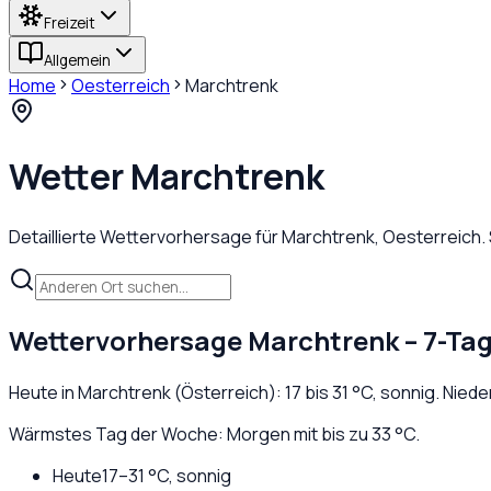
Freizeit
Allgemein
Home
Oesterreich
Marchtrenk
Wetter
Marchtrenk
Detaillierte Wettervorhersage für
Marchtrenk
,
Oesterreich
.
Wettervorhersage
Marchtrenk
– 7-Ta
Heute in
Marchtrenk
(
Österreich
):
17
bis
31
°C,
sonnig
. Nied
Wärmstes Tag der Woche: Morgen mit bis zu 33 °C.
Heute
17
–
31
°C,
sonnig