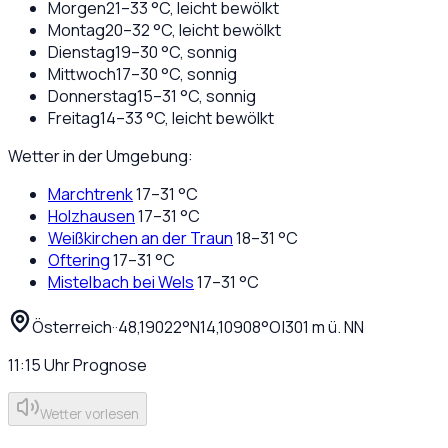
Morgen
21
–
33
°C,
leicht bewölkt
Montag
20
–
32
°C,
leicht bewölkt
Dienstag
19
–
30
°C,
sonnig
Mittwoch
17
–
30
°C,
sonnig
Donnerstag
15
–
31
°C,
sonnig
Freitag
14
–
33
°C,
leicht bewölkt
Wetter in der Umgebung:
Marchtrenk
17
–
31
°C
Holzhausen
17
–
31
°C
Weißkirchen an der Traun
18
–
31
°C
Oftering
17
–
31
°C
Mistelbach bei Wels
17
–
31
°C
Österreich
·
·
48,19022
°N
14,10908
°O
|
301
m ü. NN
11:15
Uhr
Prognose
Wetter vorlesen