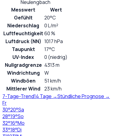
Neulengbach
Messwert
Wert
Gefühlt
20°C
Niederschlag
0 L/m²
Luftfeuchtigkeit
60 %
Luftdruck (NN)
1017 hPa
Taupunkt
17°C
UV-Index
0 (niedrig)
Nullgradgrenze
4313 m
Windrichtung
W
Windböen
51 km/h
Mittlerer Wind
23 km/h
7-Tage-Trend
14 Tage →
Stündliche Prognose →
Fr
30
°
20
°
Sa
28
°
19
°
So
32
°
16
°
Mo
33
°
18
°
Di