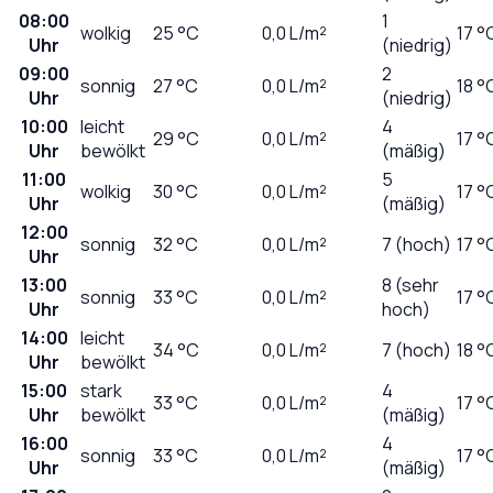
08:00
1
wolkig
25
°C
0,0
L/m²
17 °
Uhr
(niedrig)
09:00
2
sonnig
27
°C
0,0
L/m²
18 °
Uhr
(niedrig)
10:00
leicht
4
29
°C
0,0
L/m²
17 °
Uhr
bewölkt
(mäßig)
11:00
5
wolkig
30
°C
0,0
L/m²
17 °
Uhr
(mäßig)
12:00
sonnig
32
°C
0,0
L/m²
7 (hoch)
17 °
Uhr
13:00
8 (sehr
sonnig
33
°C
0,0
L/m²
17 °
Uhr
hoch)
14:00
leicht
34
°C
0,0
L/m²
7 (hoch)
18 °
Uhr
bewölkt
15:00
stark
4
33
°C
0,0
L/m²
17 °
Uhr
bewölkt
(mäßig)
16:00
4
sonnig
33
°C
0,0
L/m²
17 °
Uhr
(mäßig)