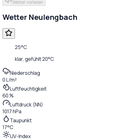
Wetter vorlesen
Wetter
Neulengbach
25
°C
klar
, gefühlt
20
°C
Niederschlag
0 L/m²
Luftfeuchtigkeit
60 %
Luftdruck (NN)
1017 hPa
Taupunkt
17°C
UV-Index