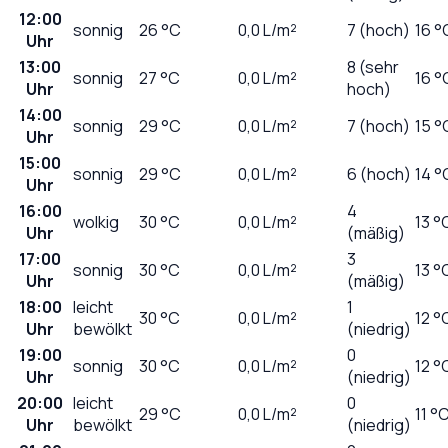
12:00
sonnig
26
°C
0,0
L/m²
7 (hoch)
16 °
Uhr
13:00
8 (sehr
sonnig
27
°C
0,0
L/m²
16 °
Uhr
hoch)
14:00
sonnig
29
°C
0,0
L/m²
7 (hoch)
15 °
Uhr
15:00
sonnig
29
°C
0,0
L/m²
6 (hoch)
14 °
Uhr
16:00
4
wolkig
30
°C
0,0
L/m²
13 °
Uhr
(mäßig)
17:00
3
sonnig
30
°C
0,0
L/m²
13 °
Uhr
(mäßig)
18:00
leicht
1
30
°C
0,0
L/m²
12 °
Uhr
bewölkt
(niedrig)
19:00
0
sonnig
30
°C
0,0
L/m²
12 °
Uhr
(niedrig)
20:00
leicht
0
29
°C
0,0
L/m²
11 °
Uhr
bewölkt
(niedrig)