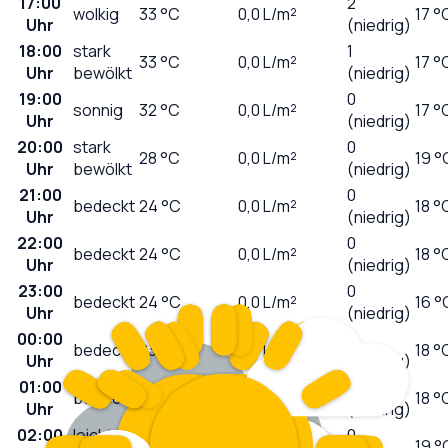
17:00
2
wolkig
33
°C
0,0
L/m²
17 °
Uhr
(niedrig)
18:00
stark
1
33
°C
0,0
L/m²
17 °
Uhr
bewölkt
(niedrig)
19:00
0
sonnig
32
°C
0,0
L/m²
17 °
Uhr
(niedrig)
20:00
stark
0
28
°C
0,0
L/m²
19 °
Uhr
bewölkt
(niedrig)
21:00
0
bedeckt
24
°C
0,0
L/m²
18 °
Uhr
(niedrig)
22:00
0
bedeckt
24
°C
0,0
L/m²
18 °
Uhr
(niedrig)
23:00
0
bedeckt
24
°C
0,0
L/m²
16 °
Uhr
(niedrig)
00:00
0
bedeckt
23
°C
0,0
L/m²
18 °
Uhr
(niedrig)
01:00
0
bedeckt
22
°C
0,0
L/m²
18 °
Uhr
(niedrig)
02:00
leichter
0
21
°C
0,4
L/m²
19 °