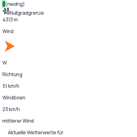
0
(
niedrig
)
Nullgradgrenze
4313 m
Wind
W
Richtung
51 km/h
Windböen
23 km/h
mittlerer Wind
Aktuelle Wetterwerte für