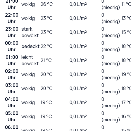
21:00
0
wolkig
26
°C
0,0
L/m²
11 °
Uhr
(niedrig)
22:00
0
wolkig
23
°C
0,0
L/m²
13 °
Uhr
(niedrig)
23:00
stark
0
23
°C
0,0
L/m²
15 °
Uhr
bewölkt
(niedrig)
00:00
0
bedeckt
22
°C
0,0
L/m²
18 °
Uhr
(niedrig)
01:00
leicht
0
21
°C
0,0
L/m²
18 °
Uhr
bewölkt
(niedrig)
02:00
0
wolkig
20
°C
0,0
L/m²
19 °
Uhr
(niedrig)
03:00
0
wolkig
20
°C
0,0
L/m²
18 °
Uhr
(niedrig)
04:00
0
wolkig
19
°C
0,0
L/m²
17 °
Uhr
(niedrig)
05:00
0
wolkig
19
°C
0,0
L/m²
16 °
Uhr
(niedrig)
06:00
0
wolkig
19
°C
0,0
L/m²
15 °