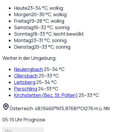
Heute
23
–
34
°C,
wolkig
Morgen
20
–
30
°C,
wolkig
Freitag
19
–
28
°C,
wolkig
Samstag
16
–
32
°C,
sonnig
Sonntag
18
–
33
°C,
leicht bewölkt
Montag
23
–
31
°C,
sonnig
Dienstag
20
–
33
°C,
sonnig
Wetter in der Umgebung:
Neulengbach
25
–
34
°C
Ollersbach
25
–
33
°C
Leitsberg
25
–
34
°C
Perschling
24
–
33
°C
Kirchstetten (Bez. St. Pölten)
25
–
33
°C
Österreich
·
·
48,19460
°N
15,87681
°O
|
276
m ü. NN
05:15
Uhr
Prognose