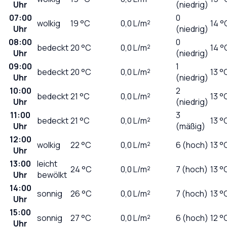
Uhr
(niedrig)
07:00
0
wolkig
19
°C
0,0
L/m²
14 °
Uhr
(niedrig)
08:00
0
bedeckt
20
°C
0,0
L/m²
14 °
Uhr
(niedrig)
09:00
1
bedeckt
20
°C
0,0
L/m²
13 °
Uhr
(niedrig)
10:00
2
bedeckt
21
°C
0,0
L/m²
13 °
Uhr
(niedrig)
11:00
3
bedeckt
21
°C
0,0
L/m²
13 °
Uhr
(mäßig)
12:00
wolkig
22
°C
0,0
L/m²
6 (hoch)
13 °
Uhr
13:00
leicht
24
°C
0,0
L/m²
7 (hoch)
13 °
Uhr
bewölkt
14:00
sonnig
26
°C
0,0
L/m²
7 (hoch)
13 °
Uhr
15:00
sonnig
27
°C
0,0
L/m²
6 (hoch)
12 °
Uhr