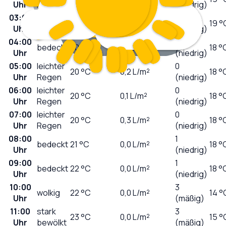
Uhr
Regen
(niedrig)
03:00
0
bedeckt
21
°C
0,0
L/m²
19 °
Uhr
(niedrig)
04:00
0
bedeckt
20
°C
0,1
L/m²
18 °
Uhr
(niedrig)
05:00
leichter
0
20
°C
0,2
L/m²
18 °
Uhr
Regen
(niedrig)
06:00
leichter
0
20
°C
0,1
L/m²
18 °
Uhr
Regen
(niedrig)
07:00
leichter
0
20
°C
0,3
L/m²
18 °
Uhr
Regen
(niedrig)
08:00
1
bedeckt
21
°C
0,0
L/m²
18 °
Uhr
(niedrig)
09:00
1
bedeckt
22
°C
0,0
L/m²
18 °
Uhr
(niedrig)
10:00
3
wolkig
22
°C
0,0
L/m²
14 °
Uhr
(mäßig)
11:00
stark
3
23
°C
0,0
L/m²
15 °
Uhr
bewölkt
(mäßig)