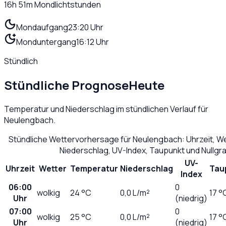
16h 51m
Mondlichtstunden
Mondaufgang
23:20 Uhr
Monduntergang
16:12 Uhr
Stündlich
Stündliche Prognose
Heute
Temperatur und Niederschlag im stündlichen Verlauf für
Neulengbach
.
Stündliche Wettervorhersage für
Neulengbach
: Uhrzeit, 
Niederschlag, UV-Index, Taupunkt und Nullg
UV-
Uhrzeit
Wetter
Temperatur
Niederschlag
Tau
Index
06:00
0
wolkig
24
°C
0,0
L/m²
17 °
Uhr
(niedrig)
07:00
0
wolkig
25
°C
0,0
L/m²
17 °
Uhr
(niedrig)