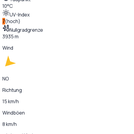
10°C
UV-Index
7
(
hoch
)
Nullgradgrenze
3935 m
Wind
NO
Richtung
15 km/h
Windböen
8 km/h