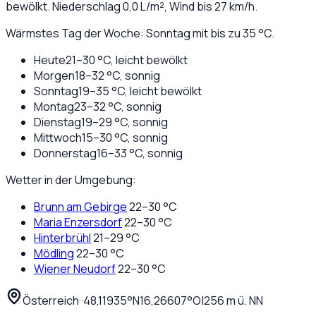
bewölkt
. Niederschlag
0,0
L/m², Wind bis
27
km/h.
Wärmstes Tag der Woche: Sonntag mit bis zu 35 °C.
Heute
21
–
30
°C,
leicht bewölkt
Morgen
18
–
32
°C,
sonnig
Sonntag
19
–
35
°C,
leicht bewölkt
Montag
23
–
32
°C,
sonnig
Dienstag
19
–
29
°C,
sonnig
Mittwoch
15
–
30
°C,
sonnig
Donnerstag
16
–
33
°C,
sonnig
Wetter in der Umgebung:
Brunn am Gebirge
22
–
30
°C
Maria Enzersdorf
22
–
30
°C
Hinterbrühl
21
–
29
°C
Mödling
22
–
30
°C
Wiener Neudorf
22
–
30
°C
Österreich
·
·
48,11935
°N
16,26607
°O
|
256
m ü. NN