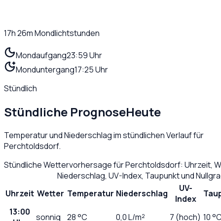
17h 26m
Mondlichtstunden
Mondaufgang
23:59 Uhr
Monduntergang
17:25 Uhr
Stündlich
Stündliche Prognose
Heute
Temperatur und Niederschlag im stündlichen Verlauf für
Perchtoldsdorf
.
Stündliche Wettervorhersage für
Perchtoldsdorf
: Uhrzeit, 
Niederschlag, UV-Index, Taupunkt und Nullgr
UV-
Uhrzeit
Wetter
Temperatur
Niederschlag
Tau
Index
13:00
sonnig
28
°C
0,0
L/m²
7 (hoch)
10 °