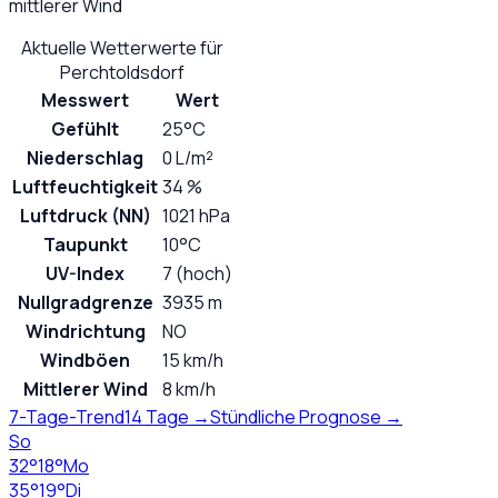
mittlerer Wind
Aktuelle Wetterwerte für
Perchtoldsdorf
Messwert
Wert
Gefühlt
25°C
Niederschlag
0 L/m²
Luftfeuchtigkeit
34 %
Luftdruck (NN)
1021 hPa
Taupunkt
10°C
UV-Index
7 (hoch)
Nullgradgrenze
3935 m
Windrichtung
NO
Windböen
15 km/h
Mittlerer Wind
8 km/h
7-Tage-Trend
14 Tage →
Stündliche Prognose →
So
32
°
18
°
Mo
35
°
19
°
Di