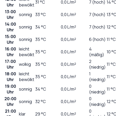
31
°C
0,0
L/m²
7 (hoch)
14 °
Uhr
bewölkt
13:00
sonnig
33
°C
0,0
L/m²
7 (hoch)
13 °
Uhr
14:00
sonnig
34
°C
0,0
L/m²
7 (hoch)
12 °
Uhr
15:00
sonnig
35
°C
0,0
L/m²
6 (hoch)
11 °C
Uhr
16:00
leicht
4
35
°C
0,0
L/m²
10 °
Uhr
bewölkt
(mäßig)
17:00
2
wolkig
35
°C
0,0
L/m²
11 °C
Uhr
(niedrig)
18:00
leicht
1
35
°C
0,0
L/m²
11 °C
Uhr
bewölkt
(niedrig)
19:00
0
sonnig
34
°C
0,0
L/m²
11 °C
Uhr
(niedrig)
20:00
0
sonnig
32
°C
0,0
L/m²
12 °
Uhr
(niedrig)
21:00
0
klar
29
°C
0,0
L/m²
12 °