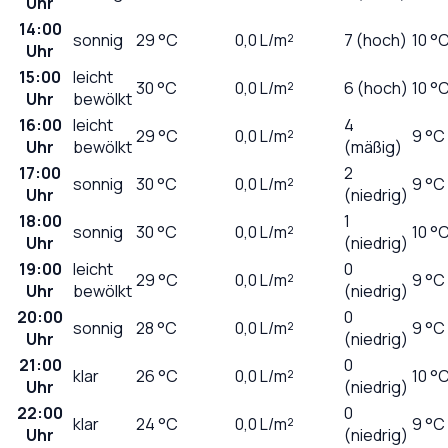
Uhr
14:00
sonnig
29
°C
0,0
L/m²
7 (hoch)
10 °
Uhr
15:00
leicht
30
°C
0,0
L/m²
6 (hoch)
10 °
Uhr
bewölkt
16:00
leicht
4
29
°C
0,0
L/m²
9 °C
Uhr
bewölkt
(mäßig)
17:00
2
sonnig
30
°C
0,0
L/m²
9 °C
Uhr
(niedrig)
18:00
1
sonnig
30
°C
0,0
L/m²
10 °
Uhr
(niedrig)
19:00
leicht
0
29
°C
0,0
L/m²
9 °C
Uhr
bewölkt
(niedrig)
20:00
0
sonnig
28
°C
0,0
L/m²
9 °C
Uhr
(niedrig)
21:00
0
klar
26
°C
0,0
L/m²
10 °
Uhr
(niedrig)
22:00
0
klar
24
°C
0,0
L/m²
9 °C
Uhr
(niedrig)