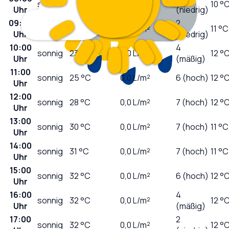
sonnig
19
°C
0,0
L/m²
10 °
Uhr
(niedrig)
09:00
2
sonnig
21
°C
0,0
L/m²
11 °C
Uhr
(niedrig)
10:00
4
sonnig
23
°C
0,0
L/m²
12 °
Uhr
(mäßig)
11:00
sonnig
25
°C
0,0
L/m²
6 (hoch)
12 °
Uhr
12:00
sonnig
28
°C
0,0
L/m²
7 (hoch)
12 °
Uhr
13:00
sonnig
30
°C
0,0
L/m²
7 (hoch)
11 °C
Uhr
14:00
sonnig
31
°C
0,0
L/m²
7 (hoch)
11 °C
Uhr
15:00
sonnig
32
°C
0,0
L/m²
6 (hoch)
12 °
Uhr
16:00
4
sonnig
32
°C
0,0
L/m²
12 °
Uhr
(mäßig)
17:00
2
sonnig
32
°C
0,0
L/m²
12 °