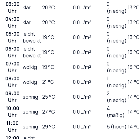
03:00
0
klar
20
°C
0,0
L/m²
13 °
Uhr
(niedrig)
04:00
0
klar
20
°C
0,0
L/m²
13 °
Uhr
(niedrig)
05:00
leicht
0
19
°C
0,0
L/m²
13 °
Uhr
bewölkt
(niedrig)
06:00
leicht
0
19
°C
0,0
L/m²
13 °
Uhr
bewölkt
(niedrig)
07:00
0
wolkig
19
°C
0,0
L/m²
13 °
Uhr
(niedrig)
08:00
1
wolkig
21
°C
0,0
L/m²
14 °
Uhr
(niedrig)
09:00
2
sonnig
25
°C
0,0
L/m²
14 °
Uhr
(niedrig)
10:00
4
sonnig
27
°C
0,0
L/m²
14 °
Uhr
(mäßig)
11:00
sonnig
29
°C
0,0
L/m²
6 (hoch)
14 °
Uhr
12:00
leicht