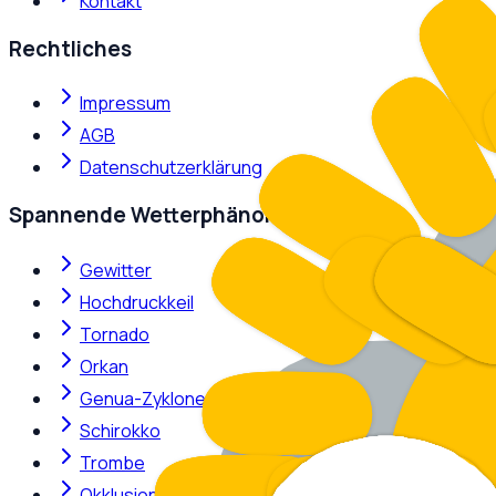
Kontakt
Rechtliches
Impressum
AGB
Datenschutzerklärung
Spannende Wetterphänomene
Gewitter
Hochdruckkeil
Tornado
Orkan
Genua-Zyklone
Schirokko
Trombe
Okklusion