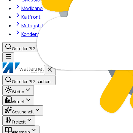
Medicane
Kaltfront
Mittagshitze
Kondensstreifen
Ort oder PLZ suchen…
Ort oder PLZ suchen…
Wetter
Aktuell
Gesundheit
Freizeit
Allgemein