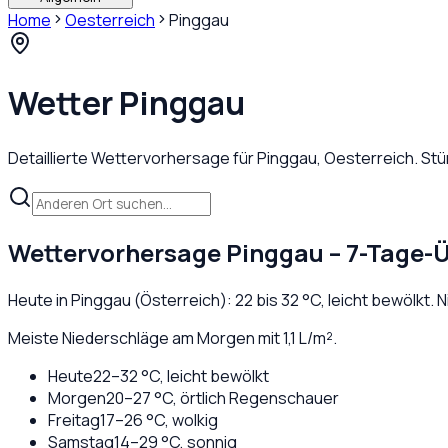
Home
Oesterreich
Pinggau
Wetter
Pinggau
Detaillierte Wettervorhersage für
Pinggau
,
Oesterreich
. St
Wettervorhersage
Pinggau
– 7-Tage-Ü
Heute in
Pinggau
(
Österreich
):
22
bis
32
°C,
leicht bewölkt
. 
Meiste Niederschläge am Morgen mit 1,1 L/m².
Heute
22
–
32
°C,
leicht bewölkt
Morgen
20
–
27
°C,
örtlich Regenschauer
Freitag
17
–
26
°C,
wolkig
Samstag
14
–
29
°C,
sonnig