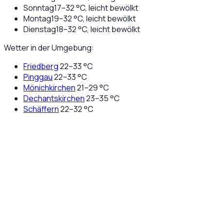
Sonntag
17
–
32
°C,
leicht bewölkt
Montag
19
–
32
°C,
leicht bewölkt
Dienstag
18
–
32
°C,
leicht bewölkt
Wetter in der Umgebung:
Friedberg
22
–
33
°C
Pinggau
22
–
33
°C
Mönichkirchen
21
–
29
°C
Dechantskirchen
23
–
35
°C
Schäffern
22
–
32
°C