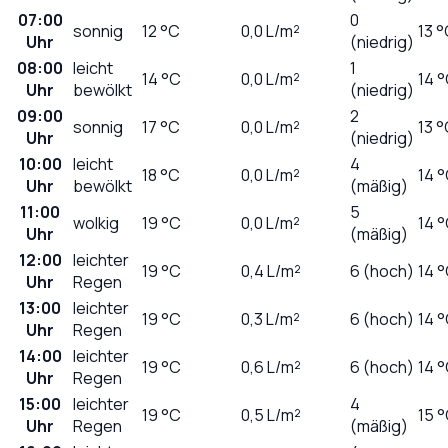
07:00
0
sonnig
12
°C
0,0
L/m²
13 
Uhr
(niedrig)
08:00
leicht
1
14
°C
0,0
L/m²
14 
Uhr
bewölkt
(niedrig)
09:00
2
sonnig
17
°C
0,0
L/m²
13 
Uhr
(niedrig)
10:00
leicht
4
18
°C
0,0
L/m²
14 
Uhr
bewölkt
(mäßig)
11:00
5
wolkig
19
°C
0,0
L/m²
14 
Uhr
(mäßig)
12:00
leichter
19
°C
0,4
L/m²
6 (hoch)
14 
Uhr
Regen
13:00
leichter
19
°C
0,3
L/m²
6 (hoch)
14 
Uhr
Regen
14:00
leichter
19
°C
0,6
L/m²
6 (hoch)
14 
Uhr
Regen
15:00
leichter
4
19
°C
0,5
L/m²
15 
Uhr
Regen
(mäßig)