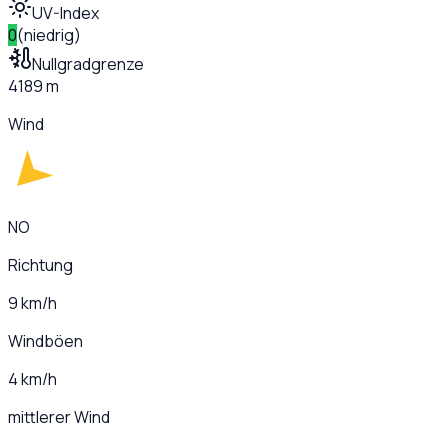
UV-Index
0
(
niedrig
)
Nullgradgrenze
4189 m
Wind
NO
Richtung
9 km/h
Windböen
4 km/h
mittlerer Wind