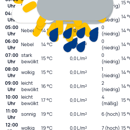
15
°C
0,9
L/m²
15 
Uhr
Regen
(niedrig)
04:00
0
Nebel
15
°C
0,0
L/m²
14 
Uhr
(niedrig)
05:00
0
Nebel
14
°C
0,0
L/m²
14 
Uhr
(niedrig)
06:00
0
Nebel
14
°C
0,0
L/m²
14 
Uhr
(niedrig)
07:00
stark
0
15
°C
0,0
L/m²
14 
Uhr
bewölkt
(niedrig)
08:00
1
wolkig
15
°C
0,0
L/m²
14 
Uhr
(niedrig)
09:00
leicht
2
16
°C
0,0
L/m²
14 
Uhr
bewölkt
(niedrig)
10:00
leicht
4
17
°C
0,0
L/m²
15 
Uhr
bewölkt
(mäßig)
11:00
sonnig
19
°C
0,0
L/m²
6 (hoch)
15 
Uhr
12:00
wolkig
19
°C
0,0
L/m²
7 (hoch)
15 