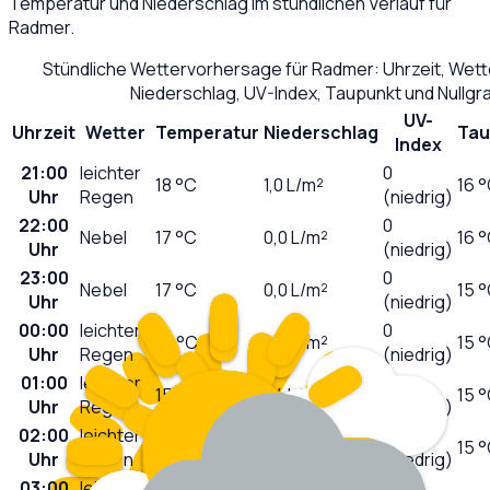
Temperatur und Niederschlag im stündlichen Verlauf für
Radmer
.
Stündliche Wettervorhersage für
Radmer
: Uhrzeit, Wet
Niederschlag, UV-Index, Taupunkt und Nullg
UV-
Uhrzeit
Wetter
Temperatur
Niederschlag
Tau
Index
21:00
leichter
0
18
°C
1,0
L/m²
16 
Uhr
Regen
(niedrig)
22:00
0
Nebel
17
°C
0,0
L/m²
16 
Uhr
(niedrig)
23:00
0
Nebel
17
°C
0,0
L/m²
15 
Uhr
(niedrig)
00:00
leichter
0
16
°C
0,2
L/m²
15 
Uhr
Regen
(niedrig)
01:00
leichter
0
15
°C
1,4
L/m²
15 
Uhr
Regen
(niedrig)
02:00
leichter
0
15
°C
0,6
L/m²
15 
Uhr
Regen
(niedrig)
03:00
leichter
0