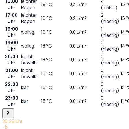
16:00
leichter
4
19
°C
0,3
L/m²
15 
Uhr
Regen
(mäßig)
17:00
leichter
2
19
°C
0,2
L/m²
15 
Uhr
Regen
(niedrig)
18:00
1
wolkig
19
°C
0,0
L/m²
14 
Uhr
(niedrig)
19:00
0
wolkig
18
°C
0,0
L/m²
14 
Uhr
(niedrig)
20:00
leicht
0
18
°C
0,0
L/m²
13 
Uhr
bewölkt
(niedrig)
21:00
leicht
0
16
°C
0,0
L/m²
13 
Uhr
bewölkt
(niedrig)
22:00
0
klar
15
°C
0,0
L/m²
12 
Uhr
(niedrig)
23:00
0
klar
15
°C
0,0
L/m²
11 °
Uhr
(niedrig)
20:29
Uhr