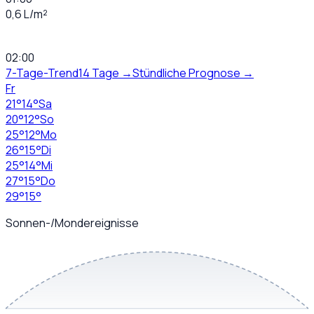
0,6 L/m²
02:00
7-Tage-Trend
14 Tage →
Stündliche Prognose →
Fr
21
°
14
°
Sa
20
°
12
°
So
25
°
12
°
Mo
26
°
15
°
Di
25
°
14
°
Mi
27
°
15
°
Do
29
°
15
°
Sonnen-/Mondereignisse