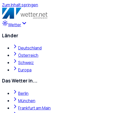
Zum Inhalt springen
Wetter
Länder
Deutschland
Österreich
Schweiz
Europa
Das Wetter in...
Berlin
München
Frankfurt am Main