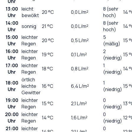
Uhr
13:00
leicht
8 (sehr
20
°C
0,0
L/m²
14 
Uhr
bewölkt
hoch)
14:00
8 (sehr
sonnig
21
°C
0,0
L/m²
14 
Uhr
hoch)
15:00
leichter
5
20
°C
0,5
L/m²
15 
Uhr
Regen
(mäßig)
16:00
leichter
2
19
°C
0,1
L/m²
15 
Uhr
Regen
(niedrig)
17:00
leichter
1
18
°C
0,8
L/m²
14 
Uhr
Regen
(niedrig)
örtlich
18:00
1
leichte
16
°C
6,4
L/m²
15 
Uhr
(niedrig)
Gewitter
19:00
leichter
0
15
°C
2,1
L/m²
13 
Uhr
Regen
(niedrig)
20:00
leichter
0
14
°C
1,6
L/m²
12 
Uhr
Regen
(niedrig)
21:00
leichter
0
14
°C
2,1
L/m²
12 