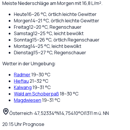
Meiste Niederschläge am Morgen mit 16,8 L/m².
Heute
16
–
26
°C,
örtlich leichte Gewitter
Morgen
14
–
21
°C,
örtlich leichte Gewitter
Freitag
12
–
20
°C,
Regenschauer
Samstag
12
–
25
°C,
leicht bewölkt
Sonntag
15
–
26
°C,
örtlich Regenschauer
Montag
14
–
25
°C,
leicht bewölkt
Dienstag
15
–
27
°C,
Regenschauer
Wetter in der Umgebung:
Radmer
19
–
30
°C
Hieflau
21
–
32
°C
Kalwang
19
–
31
°C
Wald am Schoberpaß
18
–
30
°C
Magdwiesen
19
–
31
°C
Österreich
·
·
47,52334
°N
14,75410
°O
|
1311
m ü. NN
20:15
Uhr
Prognose