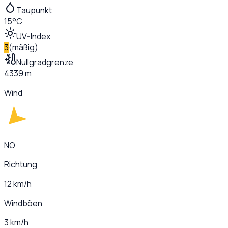
Taupunkt
15°C
UV-Index
3
(
mäßig
)
Nullgradgrenze
4339 m
Wind
NO
Richtung
12 km/h
Windböen
3 km/h