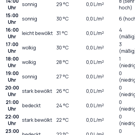
14:00
8 (sehr
sonnig
29
°C
0,0
L/m²
Uhr
hoch)
15:00
sonnig
30
°C
0,0
L/m²
6 (hoc
Uhr
16:00
4
leicht bewölkt
31
°C
0,0
L/m²
Uhr
(mäßig
17:00
3
wolkig
30
°C
0,0
L/m²
Uhr
(mäßig
18:00
1
wolkig
28
°C
0,0
L/m²
Uhr
(niedri
19:00
0
sonnig
27
°C
0,0
L/m²
Uhr
(niedri
20:00
0
stark bewölkt
26
°C
0,0
L/m²
Uhr
(niedri
21:00
0
bedeckt
24
°C
0,0
L/m²
Uhr
(niedri
22:00
0
stark bewölkt
22
°C
0,0
L/m²
Uhr
(niedri
23:00
0
bedeckt
22
°C
0,0
L/m²