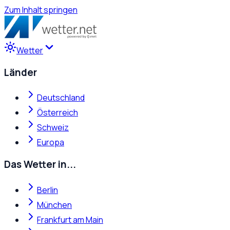
Zum Inhalt springen
Wetter
Länder
Deutschland
Österreich
Schweiz
Europa
Das Wetter in...
Berlin
München
Frankfurt am Main