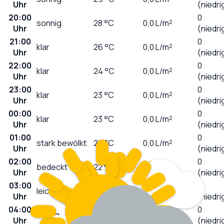
Uhr
(niedri
20:00
0
sonnig
28
°C
0,0
L/m²
Uhr
(niedri
21:00
0
klar
26
°C
0,0
L/m²
Uhr
(niedri
22:00
0
klar
24
°C
0,0
L/m²
Uhr
(niedri
23:00
0
klar
23
°C
0,0
L/m²
Uhr
(niedri
00:00
0
klar
23
°C
0,0
L/m²
Uhr
(niedri
01:00
0
stark bewölkt
22
°C
0,0
L/m²
Uhr
(niedri
02:00
0
bedeckt
22
°C
0,0
L/m²
Uhr
(niedri
03:00
0
leicht bewölkt
21
°C
0,0
L/m²
Uhr
(niedri
04:00
0
wolkig
21
°C
0,0
L/m²
Uhr
(niedri