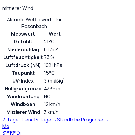
mittlerer Wind
Aktuelle Wetterwerte für
Rosenbach
Messwert
Wert
Gefühlt
21°C
Niederschlag
0 L/m²
Luftfeuchtigkeit
73 %
Luftdruck (NN)
1021 hPa
Taupunkt
15°C
UV-Index
3 (mäßig)
Nullgradgrenze
4339 m
Windrichtung
NO
Windböen
12 km/h
Mittlerer Wind
3 km/h
7-Tage-Trend
14 Tage →
Stündliche Prognose →
Mo
31
°
19
°
Di