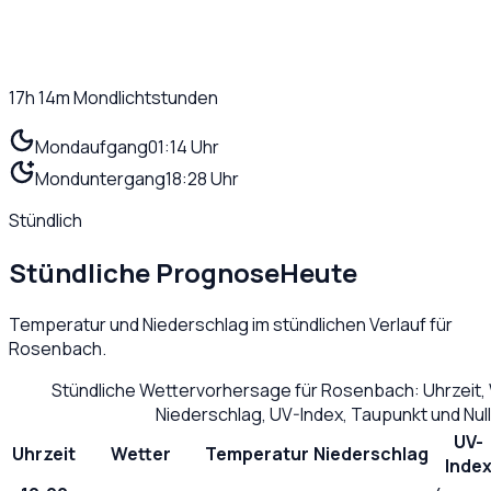
17h 14m
Mondlichtstunden
Mondaufgang
01:14 Uhr
Monduntergang
18:28 Uhr
Stündlich
Stündliche Prognose
Heute
Temperatur und Niederschlag im stündlichen Verlauf für
Rosenbach
.
Stündliche Wettervorhersage für
Rosenbach
: Uhrzeit
Niederschlag, UV-Index, Taupunkt und Nu
UV-
Uhrzeit
Wetter
Temperatur
Niederschlag
Inde