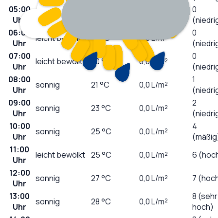
05:00
0
klar
20
°C
0,0
L/m²
Uhr
(niedri
06:00
0
leicht bewölkt
19
°C
0,0
L/m²
Uhr
(niedri
07:00
0
leicht bewölkt
20
°C
0,0
L/m²
Uhr
(niedri
08:00
1
sonnig
21
°C
0,0
L/m²
Uhr
(niedri
09:00
2
sonnig
23
°C
0,0
L/m²
Uhr
(niedri
10:00
4
sonnig
25
°C
0,0
L/m²
Uhr
(mäßig
11:00
leicht bewölkt
25
°C
0,0
L/m²
6 (hoc
Uhr
12:00
sonnig
27
°C
0,0
L/m²
7 (hoc
Uhr
13:00
8 (sehr
sonnig
28
°C
0,0
L/m²
Uhr
hoch)