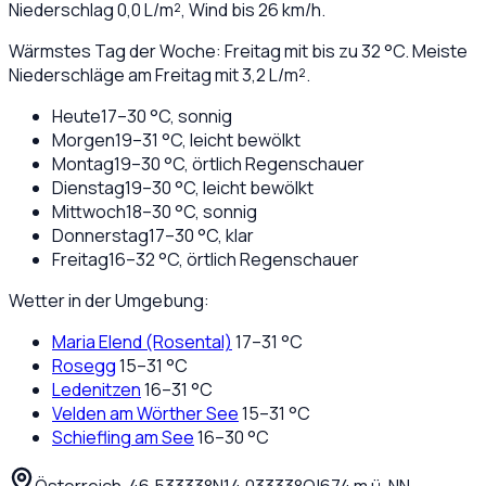
Niederschlag
0,0
L/m², Wind bis
26
km/h.
Wärmstes Tag der Woche: Freitag mit bis zu 32 °C. Meiste
Niederschläge am Freitag mit 3,2 L/m².
Heute
17
–
30
°C,
sonnig
Morgen
19
–
31
°C,
leicht bewölkt
Montag
19
–
30
°C,
örtlich Regenschauer
Dienstag
19
–
30
°C,
leicht bewölkt
Mittwoch
18
–
30
°C,
sonnig
Donnerstag
17
–
30
°C,
klar
Freitag
16
–
32
°C,
örtlich Regenschauer
Wetter in der Umgebung:
Maria Elend (Rosental)
17
–
31
°C
Rosegg
15
–
31
°C
Ledenitzen
16
–
31
°C
Velden am Wörther See
15
–
31
°C
Schiefling am See
16
–
30
°C
Österreich
·
·
46,53333
°N
14,03333
°O
|
674
m ü. NN