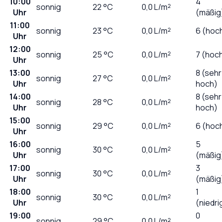
10:00
4
sonnig
22
°C
0,0
L/m²
Uhr
(mäßig
11:00
sonnig
23
°C
0,0
L/m²
6 (hoc
Uhr
12:00
sonnig
25
°C
0,0
L/m²
7 (hoc
Uhr
13:00
8 (sehr
sonnig
27
°C
0,0
L/m²
Uhr
hoch)
14:00
8 (sehr
sonnig
28
°C
0,0
L/m²
Uhr
hoch)
15:00
sonnig
29
°C
0,0
L/m²
6 (hoc
Uhr
16:00
5
sonnig
30
°C
0,0
L/m²
Uhr
(mäßig
17:00
3
sonnig
30
°C
0,0
L/m²
Uhr
(mäßig
18:00
1
sonnig
30
°C
0,0
L/m²
Uhr
(niedri
19:00
0
sonnig
29
°C
0,0
L/m²