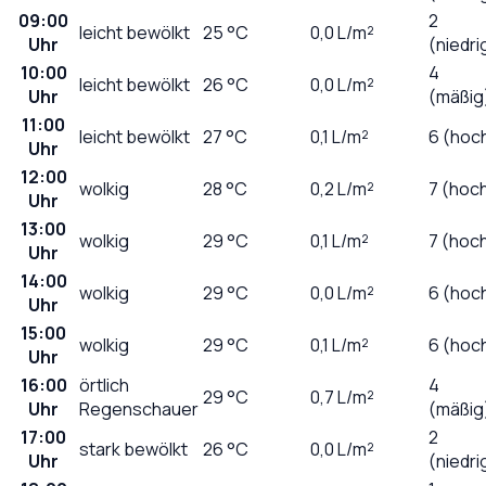
09:00
2
leicht bewölkt
25
°C
0,0
L/m²
Uhr
(niedri
10:00
4
leicht bewölkt
26
°C
0,0
L/m²
Uhr
(mäßig
11:00
leicht bewölkt
27
°C
0,1
L/m²
6 (hoc
Uhr
12:00
wolkig
28
°C
0,2
L/m²
7 (hoc
Uhr
13:00
wolkig
29
°C
0,1
L/m²
7 (hoc
Uhr
14:00
wolkig
29
°C
0,0
L/m²
6 (hoc
Uhr
15:00
wolkig
29
°C
0,1
L/m²
6 (hoc
Uhr
16:00
örtlich
4
29
°C
0,7
L/m²
Uhr
Regenschauer
(mäßig
17:00
2
stark bewölkt
26
°C
0,0
L/m²
Uhr
(niedri