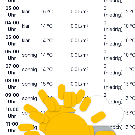
Uhr
(niedrig)
03:00
0
klar
16
°C
0,0
L/m²
12 °
Uhr
(niedrig)
04:00
0
klar
14
°C
0,0
L/m²
10 °
Uhr
(niedrig)
05:00
0
klar
14
°C
0,0
L/m²
10 °
Uhr
(niedrig)
06:00
0
sonnig
14
°C
0,0
L/m²
10 °
Uhr
(niedrig)
07:00
0
sonnig
14
°C
0,0
L/m²
11 °C
Uhr
(niedrig)
08:00
1
sonnig
16
°C
0,0
L/m²
13 °
Uhr
(niedrig)
09:00
2
sonnig
20
°C
0,0
L/m²
13 °
Uhr
(niedrig)
10:00
4
sonnig
21
°C
0,0
L/m²
13 °
Uhr
(mäßig)
11:00
sonnig
22
°C
0,0
L/m²
6 (hoch)
13 °
Uhr