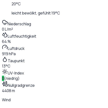
20
°C
leicht bewölkt
, gefühlt
19
°C
Niederschlag
0 L/m²
Luftfeuchtigkeit
64 %
Luftdruck
919 hPa
Taupunkt
13°C
UV-Index
0
(
niedrig
)
Nullgradgrenze
4408 m
Wind