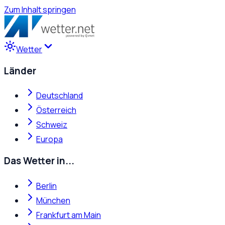
Zum Inhalt springen
Wetter
Länder
Deutschland
Österreich
Schweiz
Europa
Das Wetter in...
Berlin
München
Frankfurt am Main