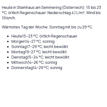
Heute in
Steinhaus am Semmering
(
Österreich
):
15
bis
23
°C,
örtlich Regenschauer
. Niederschlag
4,1
L/m², Wind bis
19
km/h.
Wärmstes Tag der Woche: Sonntag mit bis zu 29 °C.
Heute
15
–
23
°C,
örtlich Regenschauer
Morgen
14
–
27
°C,
sonnig
Sonntag
17
–
29
°C,
leicht bewölkt
Montag
19
–
27
°C,
leicht bewölkt
Dienstag
15
–
24
°C,
leicht bewölkt
Mittwoch
14
–
26
°C,
sonnig
Donnerstag
14
–
29
°C,
sonnig