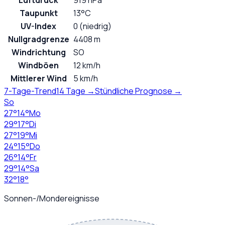
Luftdruck
919 hPa
Taupunkt
13°C
UV-Index
0 (niedrig)
Nullgradgrenze
4408 m
Windrichtung
SO
Windböen
12 km/h
Mittlerer Wind
5 km/h
7-Tage-Trend
14 Tage →
Stündliche Prognose →
So
27
°
14
°
Mo
29
°
17
°
Di
27
°
19
°
Mi
24
°
15
°
Do
26
°
14
°
Fr
29
°
14
°
Sa
32
°
18
°
Sonnen-/Mondereignisse