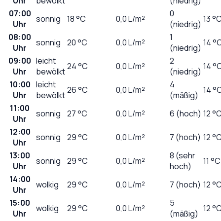
Uhr
bewölkt
(niedrig)
07:00
0
sonnig
18
°C
0,0
L/m²
13 °
Uhr
(niedrig)
08:00
1
sonnig
20
°C
0,0
L/m²
14 °
Uhr
(niedrig)
09:00
leicht
2
24
°C
0,0
L/m²
14 °
Uhr
bewölkt
(niedrig)
10:00
leicht
4
26
°C
0,0
L/m²
14 °
Uhr
bewölkt
(mäßig)
11:00
sonnig
27
°C
0,0
L/m²
6 (hoch)
12 °
Uhr
12:00
sonnig
29
°C
0,0
L/m²
7 (hoch)
12 °
Uhr
13:00
8 (sehr
sonnig
29
°C
0,0
L/m²
11 °C
Uhr
hoch)
14:00
wolkig
29
°C
0,0
L/m²
7 (hoch)
12 °
Uhr
15:00
5
wolkig
29
°C
0,0
L/m²
12 °
Uhr
(mäßig)