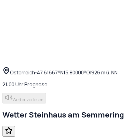
Österreich
·
·
47,61667
°N
15,80000
°O
|
926
m ü. NN
21:00
Uhr
Prognose
Wetter vorlesen
Wetter
Steinhaus am Semmering