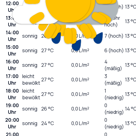
12:00
sonnig
24
°C
0,0
L/m²
7 (hoch)
13 °
Uhr
13:00
8 (sehr
sonnig
25
°C
0,0
L/m²
13 °
Uhr
hoch)
14:00
sonnig
26
°C
0,0
L/m²
7 (hoch)
13 °
Uhr
15:00
sonnig
27
°C
0,0
L/m²
6 (hoch)
13 °
Uhr
16:00
4
sonnig
27
°C
0,0
L/m²
13 °
Uhr
(mäßig)
17:00
leicht
3
27
°C
0,0
L/m²
13 °
Uhr
bewölkt
(mäßig)
18:00
leicht
1
27
°C
0,0
L/m²
13 °
Uhr
bewölkt
(niedrig)
19:00
0
sonnig
26
°C
0,0
L/m²
14 °
Uhr
(niedrig)
20:00
0
sonnig
24
°C
0,0
L/m²
13 °
Uhr
(niedrig)
21:00
0