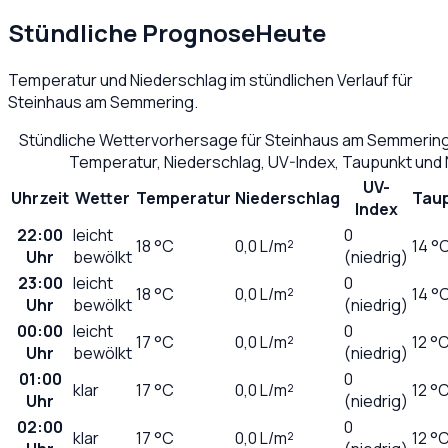
Stündliche Prognose
Heute
Temperatur und Niederschlag im stündlichen Verlauf für
Steinhaus am Semmering
.
Stündliche Wettervorhersage für
Steinhaus am Semmerin
Temperatur, Niederschlag, UV-Index, Taupunkt und
UV-
Uhrzeit
Wetter
Temperatur
Niederschlag
Tau
Index
22:00
leicht
0
18
°C
0,0
L/m²
14 °
Uhr
bewölkt
(niedrig)
23:00
leicht
0
18
°C
0,0
L/m²
14 °
Uhr
bewölkt
(niedrig)
00:00
leicht
0
17
°C
0,0
L/m²
12 °
Uhr
bewölkt
(niedrig)
01:00
0
klar
17
°C
0,0
L/m²
12 °
Uhr
(niedrig)
02:00
0
klar
17
°C
0,0
L/m²
12 °