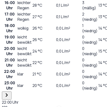
16:00
leichter
3
28
°C
0,1
L/m²
13 °
Uhr
Regen
(mäßig)
17:00
leichter
2
27
°C
0,1
L/m²
13 °
Uhr
Regen
(niedrig)
18:00
1
wolkig
26
°C
0,0
L/m²
14 °
Uhr
(niedrig)
19:00
leicht
0
26
°C
0,0
L/m²
14 °
Uhr
bewölkt
(niedrig)
20:00
leicht
0
24
°C
0,0
L/m²
15 °
Uhr
bewölkt
(niedrig)
21:00
leicht
0
22
°C
0,0
L/m²
14 °
Uhr
bewölkt
(niedrig)
22:00
0
klar
21
°C
0,0
L/m²
14 °
Uhr
(niedrig)
23:00
0
klar
20
°C
0,0
L/m²
14 °
Uhr
(niedrig)
22:00
Uhr