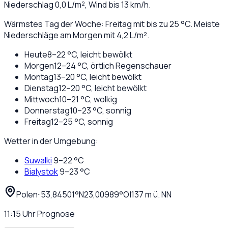
Niederschlag
0,0
L/m², Wind bis
13
km/h.
Wärmstes Tag der Woche: Freitag mit bis zu 25 °C. Meiste
Niederschläge am Morgen mit 4,2 L/m².
Heute
8
–
22
°C,
leicht bewölkt
Morgen
12
–
24
°C,
örtlich Regenschauer
Montag
13
–
20
°C,
leicht bewölkt
Dienstag
12
–
20
°C,
leicht bewölkt
Mittwoch
10
–
21
°C,
wolkig
Donnerstag
10
–
23
°C,
sonnig
Freitag
12
–
25
°C,
sonnig
Wetter in der Umgebung:
Suwalki
9
–
22
°C
Bialystok
9
–
23
°C
Polen
·
·
53,84501
°N
23,00989
°O
|
137
m ü. NN
11:15
Uhr
Prognose