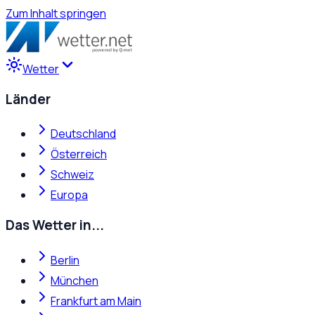
Zum Inhalt springen
Wetter
Länder
Deutschland
Österreich
Schweiz
Europa
Das Wetter in...
Berlin
München
Frankfurt am Main