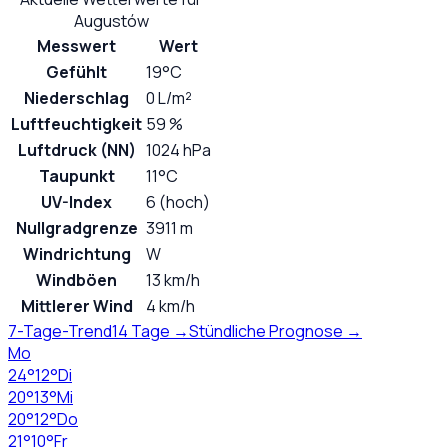
Augustów
Messwert
Wert
Gefühlt
19°C
Niederschlag
0 L/m²
Luftfeuchtigkeit
59 %
Luftdruck (NN)
1024 hPa
Taupunkt
11°C
UV-Index
6 (hoch)
Nullgradgrenze
3911 m
Windrichtung
W
Windböen
13 km/h
Mittlerer Wind
4 km/h
7-Tage-Trend
14 Tage →
Stündliche Prognose →
Mo
24
°
12
°
Di
20
°
13
°
Mi
20
°
12
°
Do
21
°
10
°
Fr