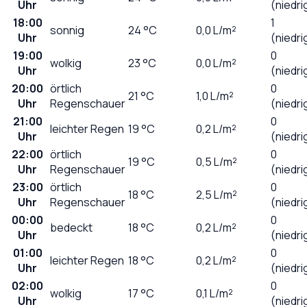
Uhr
(niedri
18:00
1
sonnig
24
°C
0,0
L/m²
Uhr
(niedri
19:00
0
wolkig
23
°C
0,0
L/m²
Uhr
(niedri
20:00
örtlich
0
21
°C
1,0
L/m²
Uhr
Regenschauer
(niedri
21:00
0
leichter Regen
19
°C
0,2
L/m²
Uhr
(niedri
22:00
örtlich
0
19
°C
0,5
L/m²
Uhr
Regenschauer
(niedri
23:00
örtlich
0
18
°C
2,5
L/m²
Uhr
Regenschauer
(niedri
00:00
0
bedeckt
18
°C
0,2
L/m²
Uhr
(niedri
01:00
0
leichter Regen
18
°C
0,2
L/m²
Uhr
(niedri
02:00
0
wolkig
17
°C
0,1
L/m²
Uhr
(niedri