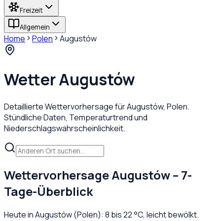
Freizeit
Allgemein
Home
Polen
Augustów
Wetter
Augustów
Detaillierte Wettervorhersage für
Augustów
,
Polen
.
Stündliche Daten, Temperaturtrend und
Niederschlagswahrscheinlichkeit.
Wettervorhersage
Augustów
– 7-
Tage-Überblick
Heute in
Augustów
(
Polen
):
8
bis
22
°C,
leicht bewölkt
.