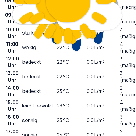
08:00
1
wolkig
15
°C
0,0
L/m²
Uhr
(niedri
09:00
2
stark bewölkt
19
°C
0,0
L/m²
Uhr
(niedri
10:00
3
stark bewölkt
20
°C
0,0
L/m²
Uhr
(mäßig
11:00
4
wolkig
22
°C
0,0
L/m²
Uhr
(mäßig
12:00
3
bedeckt
22
°C
0,0
L/m²
Uhr
(mäßig
13:00
3
bedeckt
22
°C
0,0
L/m²
Uhr
(mäßig
14:00
2
bedeckt
23
°C
0,0
L/m²
Uhr
(niedri
15:00
4
leicht bewölkt
23
°C
0,0
L/m²
Uhr
(mäßig
16:00
3
sonnig
23
°C
0,0
L/m²
Uhr
(mäßig
17:00
2
sonnig
24
°C
0,0
L/m²