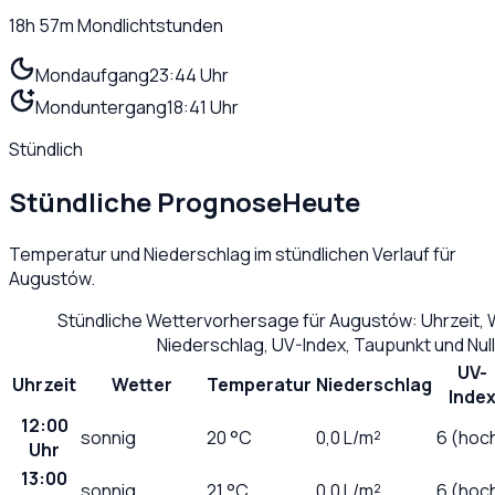
18h 57m
Mondlichtstunden
Mondaufgang
23:44 Uhr
Monduntergang
18:41 Uhr
Stündlich
Stündliche Prognose
Heute
Temperatur und Niederschlag im stündlichen Verlauf für
Augustów
.
Stündliche Wettervorhersage für
Augustów
: Uhrzeit,
Niederschlag, UV-Index, Taupunkt und Nu
UV-
Uhrzeit
Wetter
Temperatur
Niederschlag
Inde
12:00
sonnig
20
°C
0,0
L/m²
6 (hoc
Uhr
13:00
sonnig
21
°C
0,0
L/m²
6 (hoc