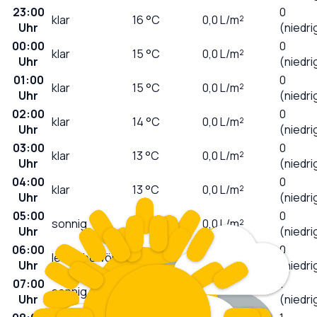
23:00
0
klar
16
°C
0,0
L/m²
Uhr
(niedri
00:00
0
klar
15
°C
0,0
L/m²
Uhr
(niedri
01:00
0
klar
15
°C
0,0
L/m²
Uhr
(niedri
02:00
0
klar
14
°C
0,0
L/m²
Uhr
(niedri
03:00
0
klar
13
°C
0,0
L/m²
Uhr
(niedri
04:00
0
klar
13
°C
0,0
L/m²
Uhr
(niedri
05:00
0
sonnig
13
°C
0,0
L/m²
Uhr
(niedri
06:00
0
leicht bewölkt
12
°C
0,0
L/m²
Uhr
(niedri
07:00
1
sonnig
13
°C
0,0
L/m²
Uhr
(niedri