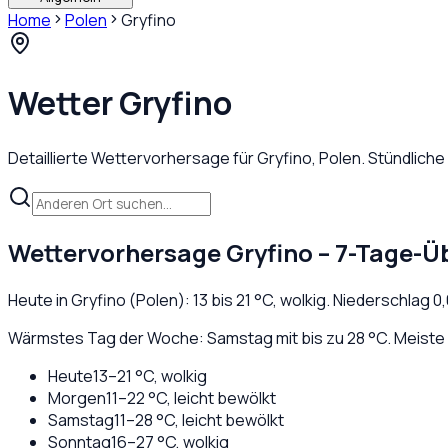
Home
Polen
Gryfino
Wetter
Gryfino
Detaillierte Wettervorhersage für
Gryfino
,
Polen
. Stündlich
Wettervorhersage
Gryfino
– 7-Tage-Ü
Heute in
Gryfino
(
Polen
):
13
bis
21
°C,
wolkig
. Niederschlag
0,
Wärmstes Tag der Woche: Samstag mit bis zu 28 °C. Meiste 
Heute
13
–
21
°C,
wolkig
Morgen
11
–
22
°C,
leicht bewölkt
Samstag
11
–
28
°C,
leicht bewölkt
Sonntag
16
–
27
°C,
wolkig