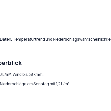
e Daten, Temperaturtrend und Niederschlagswahrscheinlichkei
berblick
0
L/m², Wind bis
38
km/h.
Niederschläge am Sonntag mit 1,2 L/m².