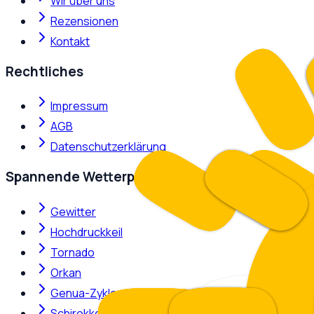
Wir über uns
Rezensionen
Kontakt
Rechtliches
Impressum
AGB
Datenschutzerklärung
Spannende Wetterphänomene
Gewitter
Hochdruckkeil
Tornado
Orkan
Genua-Zyklone
Schirokko