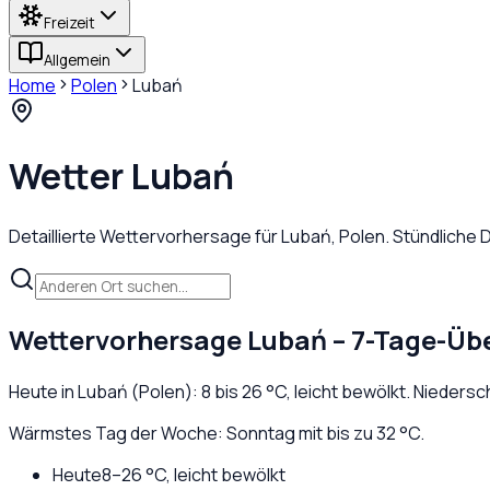
Freizeit
Allgemein
Home
Polen
Lubań
Wetter
Lubań
Detaillierte Wettervorhersage für
Lubań
,
Polen
. Stündliche
Wettervorhersage
Lubań
– 7-Tage-Übe
Heute in
Lubań
(
Polen
):
8
bis
26
°C,
leicht bewölkt
. Niedersc
Wärmstes Tag der Woche: Sonntag mit bis zu 32 °C.
Heute
8
–
26
°C,
leicht bewölkt