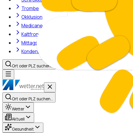
Trombe
Okklusion
Medicane
Kaltfront
Mittagshitze
Kondensstreifen
Ort oder PLZ suchen…
Ort oder PLZ suchen…
Wetter
Aktuell
Gesundheit