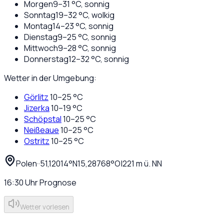
Morgen
9
–
31
°C,
sonnig
Sonntag
19
–
32
°C,
wolkig
Montag
14
–
23
°C,
sonnig
Dienstag
9
–
25
°C,
sonnig
Mittwoch
9
–
28
°C,
sonnig
Donnerstag
12
–
32
°C,
sonnig
Wetter in der Umgebung:
Görlitz
10
–
25
°C
Jizerka
10
–
19
°C
Schöpstal
10
–
25
°C
Neißeaue
10
–
25
°C
Ostritz
10
–
25
°C
Polen
·
·
51,12014
°N
15,28768
°O
|
221
m ü. NN
16:30
Uhr
Prognose
Wetter vorlesen