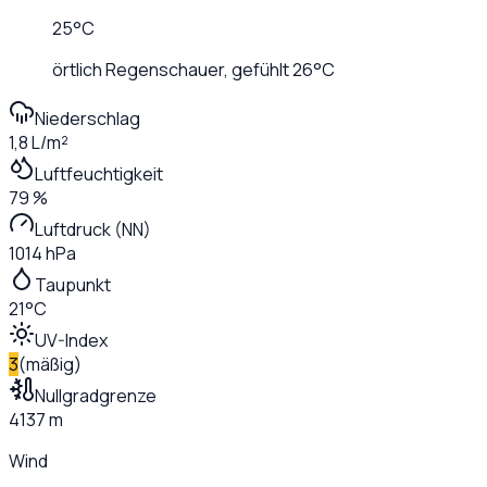
25
°C
örtlich Regenschauer
, gefühlt
26
°C
Niederschlag
1,8 L/m²
Luftfeuchtigkeit
79 %
Luftdruck (NN)
1014 hPa
Taupunkt
21°C
UV-Index
3
(
mäßig
)
Nullgradgrenze
4137 m
Wind