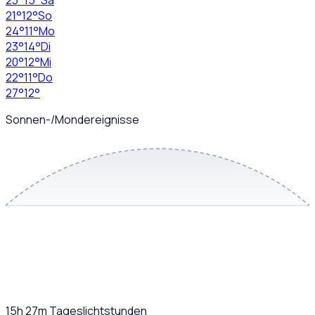
23
°
15
°
Sa
21
°
12
°
So
24
°
11
°
Mo
23
°
14
°
Di
20
°
12
°
Mi
22
°
11
°
Do
27
°
12
°
Sonnen-/Mondereignisse
15h 27m
Tageslichtstunden