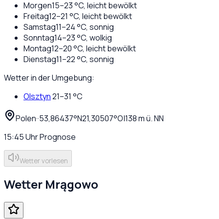
Morgen
15
–
23
°C,
leicht bewölkt
Freitag
12
–
21
°C,
leicht bewölkt
Samstag
11
–
24
°C,
sonnig
Sonntag
14
–
23
°C,
wolkig
Montag
12
–
20
°C,
leicht bewölkt
Dienstag
11
–
22
°C,
sonnig
Wetter in der Umgebung:
Olsztyn
21
–
31
°C
Polen
·
·
53,86437
°N
21,30507
°O
|
138
m ü. NN
15:45
Uhr
Prognose
Wetter vorlesen
Wetter
Mrągowo