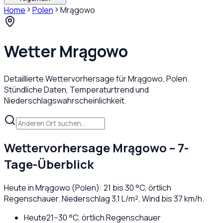
Home
Polen
Mrągowo
Wetter
Mrągowo
Detaillierte Wettervorhersage für
Mrągowo
,
Polen
.
Stündliche Daten, Temperaturtrend und
Niederschlagswahrscheinlichkeit.
Wettervorhersage
Mrągowo
– 7-
Tage-Überblick
Heute in
Mrągowo
(
Polen
):
21
bis
30
°C,
örtlich
Regenschauer
. Niederschlag
3,1
L/m², Wind bis
37
km/h.
Heute
21
–
30
°C,
örtlich Regenschauer