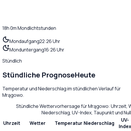
18h 0m
Mondlichtstunden
Mondaufgang
22:26 Uhr
Monduntergang
16:26 Uhr
Stündlich
Stündliche Prognose
Heute
Temperatur und Niederschlag im stündlichen Verlauf für
Mrągowo
.
Stündliche Wettervorhersage für
Mrągowo
: Uhrzeit,
Niederschlag, UV-Index, Taupunkt und Nu
UV-
Uhrzeit
Wetter
Temperatur
Niederschlag
Inde