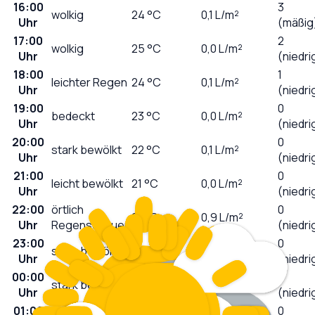
16:00
3
wolkig
24
°C
0,1
L/m²
Uhr
(mäßig
17:00
2
wolkig
25
°C
0,0
L/m²
Uhr
(niedri
18:00
1
leichter Regen
24
°C
0,1
L/m²
Uhr
(niedri
19:00
0
bedeckt
23
°C
0,0
L/m²
Uhr
(niedri
20:00
0
stark bewölkt
22
°C
0,1
L/m²
Uhr
(niedri
21:00
0
leicht bewölkt
21
°C
0,0
L/m²
Uhr
(niedri
22:00
örtlich
0
21
°C
0,9
L/m²
Uhr
Regenschauer
(niedri
23:00
0
stark bewölkt
21
°C
0,1
L/m²
Uhr
(niedri
00:00
0
stark bewölkt
20
°C
0,0
L/m²
Uhr
(niedri
01:00
0