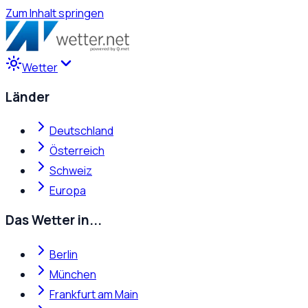
Zum Inhalt springen
Wetter
Länder
Deutschland
Österreich
Schweiz
Europa
Das Wetter in...
Berlin
München
Frankfurt am Main