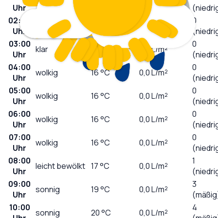
leicht bewölkt
19
°C
0,0
L/m²
Uhr
(niedri
02:00
0
leicht bewölkt
18
°C
0,0
L/m²
Uhr
(niedri
03:00
0
klar
17
°C
0,0
L/m²
Uhr
(niedri
04:00
0
wolkig
16
°C
0,0
L/m²
Uhr
(niedri
05:00
0
wolkig
16
°C
0,0
L/m²
Uhr
(niedri
06:00
0
wolkig
16
°C
0,0
L/m²
Uhr
(niedri
07:00
0
wolkig
16
°C
0,0
L/m²
Uhr
(niedri
08:00
1
leicht bewölkt
17
°C
0,0
L/m²
Uhr
(niedri
09:00
3
sonnig
19
°C
0,0
L/m²
Uhr
(mäßig
10:00
4
sonnig
20
°C
0,0
L/m²
Uhr
(mäßig