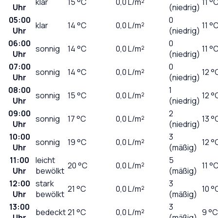
klar
15
°C
0,0
L/m²
11 °
Uhr
(niedrig)
05:00
0
klar
14
°C
0,0
L/m²
11 °
Uhr
(niedrig)
06:00
0
sonnig
14
°C
0,0
L/m²
11 °
Uhr
(niedrig)
07:00
0
sonnig
14
°C
0,0
L/m²
12 °
Uhr
(niedrig)
08:00
1
sonnig
15
°C
0,0
L/m²
12 °
Uhr
(niedrig)
09:00
2
sonnig
17
°C
0,0
L/m²
13 °
Uhr
(niedrig)
10:00
3
sonnig
19
°C
0,0
L/m²
12 °
Uhr
(mäßig)
11:00
leicht
5
20
°C
0,0
L/m²
11 °
Uhr
bewölkt
(mäßig)
12:00
stark
3
21
°C
0,0
L/m²
10 °
Uhr
bewölkt
(mäßig)
13:00
3
bedeckt
21
°C
0,0
L/m²
9 °C
Uhr
(mäßig)