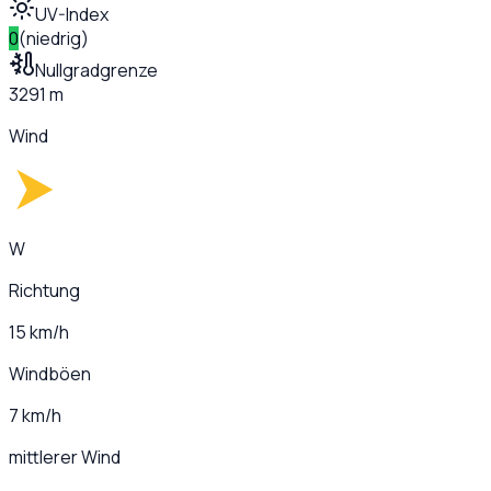
UV-Index
0
(
niedrig
)
Nullgradgrenze
3291 m
Wind
W
Richtung
15 km/h
Windböen
7 km/h
mittlerer Wind