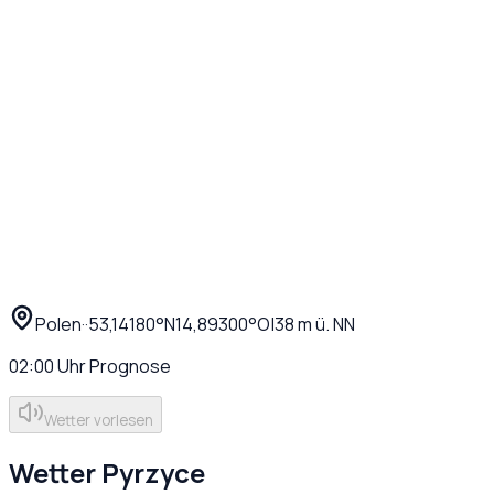
Polen
·
·
53,14180
°N
14,89300
°O
|
38
m ü. NN
02:00
Uhr
Prognose
Wetter vorlesen
Wetter
Pyrzyce