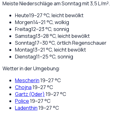
Meiste Niederschläge am Sonntag mit 3,5 L/m².
Heute
19
–
27
°C,
leicht bewölkt
Morgen
14
–
21
°C,
wolkig
Freitag
12
–
23
°C,
sonnig
Samstag
13
–
28
°C,
leicht bewölkt
Sonntag
17
–
30
°C,
örtlich Regenschauer
Montag
13
–
21
°C,
leicht bewölkt
Dienstag
11
–
25
°C,
sonnig
Wetter in der Umgebung:
Mescherin
19
–
27
°C
Chojna
19
–
27
°C
Gartz (Oder)
19
–
27
°C
Police
19
–
27
°C
Ladenthin
19
–
27
°C