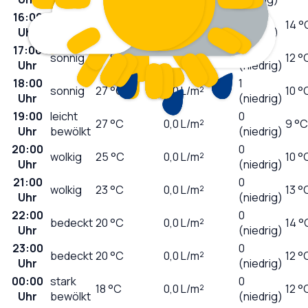
16:00
4
sonnig
27
°C
0,0
L/m²
14 °
Uhr
(mäßig)
17:00
2
sonnig
27
°C
0,0
L/m²
12 °
Uhr
(niedrig)
18:00
1
sonnig
27
°C
0,0
L/m²
10 °
Uhr
(niedrig)
19:00
leicht
0
27
°C
0,0
L/m²
9 °C
Uhr
bewölkt
(niedrig)
20:00
0
wolkig
25
°C
0,0
L/m²
10 °
Uhr
(niedrig)
21:00
0
wolkig
23
°C
0,0
L/m²
13 °
Uhr
(niedrig)
22:00
0
bedeckt
20
°C
0,0
L/m²
14 °
Uhr
(niedrig)
23:00
0
bedeckt
20
°C
0,0
L/m²
12 °
Uhr
(niedrig)
00:00
stark
0
18
°C
0,0
L/m²
12 °
Uhr
bewölkt
(niedrig)