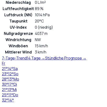
Niederschlag
0 L/m²
Luftfeuchtigkeit
89 %
Luftdruck (NN)
1014 hPa
Taupunkt
20°C
UV-Index
0 (niedrig)
Nullgradgrenze
4037 m
Windrichtung
NW
Windböen
15 km/h
Mittlerer Wind
3 km/h
7-Tage-Trend
14 Tage →
Stündliche Prognose →
Fr
21
°
14
°
Sa
23
°
12
°
So
28
°
13
°
Mo
30
°
17
°
Di
21
°
13
°
Mi
25
°
11
°
Do
32
°
14
°