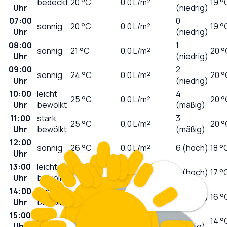
bedeckt
20
°C
0,0
L/m²
19 °
Uhr
(niedrig)
07:00
0
sonnig
20
°C
0,0
L/m²
19 °
Uhr
(niedrig)
08:00
1
sonnig
21
°C
0,0
L/m²
20 °
Uhr
(niedrig)
09:00
2
sonnig
24
°C
0,0
L/m²
20 °
Uhr
(niedrig)
10:00
leicht
4
25
°C
0,0
L/m²
20 °
Uhr
bewölkt
(mäßig)
11:00
stark
3
25
°C
0,0
L/m²
20 °
Uhr
bewölkt
(mäßig)
12:00
sonnig
26
°C
0,0
L/m²
6 (hoch)
18 °
Uhr
13:00
leicht
26
°C
0,0
L/m²
6 (hoch)
17 °
Uhr
bewölkt
14:00
leicht
27
°C
0,0
L/m²
6 (hoch)
16 °
Uhr
bewölkt
15:00
5
wolkig
27
°C
0,0
L/m²
14 °
Uhr
(mäßig)