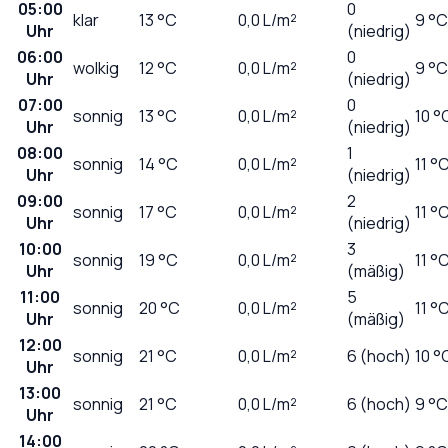
05:00
0
klar
13
°C
0,0
L/m²
9 °C
Uhr
(niedrig)
06:00
0
wolkig
12
°C
0,0
L/m²
9 °C
Uhr
(niedrig)
07:00
0
sonnig
13
°C
0,0
L/m²
10 °
Uhr
(niedrig)
08:00
1
sonnig
14
°C
0,0
L/m²
11 °
Uhr
(niedrig)
09:00
2
sonnig
17
°C
0,0
L/m²
11 °
Uhr
(niedrig)
10:00
3
sonnig
19
°C
0,0
L/m²
11 °
Uhr
(mäßig)
11:00
5
sonnig
20
°C
0,0
L/m²
11 °
Uhr
(mäßig)
12:00
sonnig
21
°C
0,0
L/m²
6 (hoch)
10 °
Uhr
13:00
sonnig
21
°C
0,0
L/m²
6 (hoch)
9 °C
Uhr
14:00