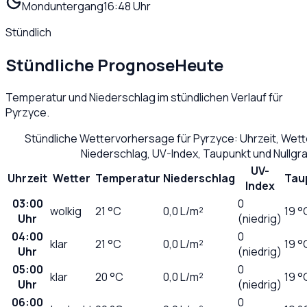
Monduntergang
16:48 Uhr
Stündlich
Stündliche Prognose
Heute
Temperatur und Niederschlag im stündlichen Verlauf für
Pyrzyce
.
Stündliche Wettervorhersage für
Pyrzyce
: Uhrzeit, Wet
Niederschlag, UV-Index, Taupunkt und Nullg
UV-
Uhrzeit
Wetter
Temperatur
Niederschlag
Tau
Index
03:00
0
wolkig
21
°C
0,0
L/m²
19 °
Uhr
(niedrig)
04:00
0
klar
21
°C
0,0
L/m²
19 °
Uhr
(niedrig)
05:00
0
klar
20
°C
0,0
L/m²
19 °
Uhr
(niedrig)
06:00
0