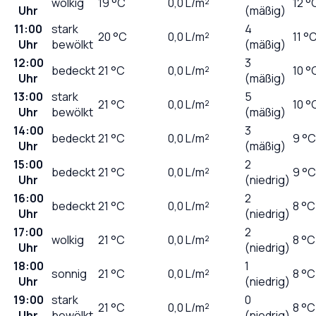
wolkig
19
°C
0,0
L/m²
12 °
Uhr
(mäßig)
11:00
stark
4
20
°C
0,0
L/m²
11 °
Uhr
bewölkt
(mäßig)
12:00
3
bedeckt
21
°C
0,0
L/m²
10 °
Uhr
(mäßig)
13:00
stark
5
21
°C
0,0
L/m²
10 °
Uhr
bewölkt
(mäßig)
14:00
3
bedeckt
21
°C
0,0
L/m²
9 °C
Uhr
(mäßig)
15:00
2
bedeckt
21
°C
0,0
L/m²
9 °C
Uhr
(niedrig)
16:00
2
bedeckt
21
°C
0,0
L/m²
8 °C
Uhr
(niedrig)
17:00
2
wolkig
21
°C
0,0
L/m²
8 °C
Uhr
(niedrig)
18:00
1
sonnig
21
°C
0,0
L/m²
8 °C
Uhr
(niedrig)
19:00
stark
0
21
°C
0,0
L/m²
8 °C
Uhr
bewölkt
(niedrig)