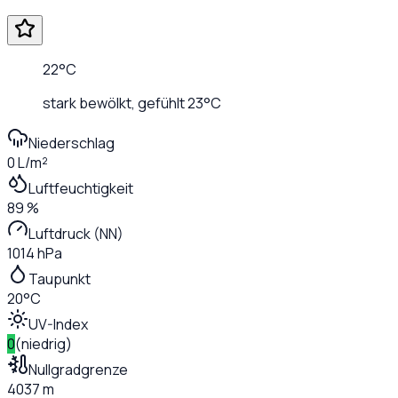
22
°C
stark bewölkt
, gefühlt
23
°C
Niederschlag
0 L/m²
Luftfeuchtigkeit
89 %
Luftdruck (NN)
1014 hPa
Taupunkt
20°C
UV-Index
0
(
niedrig
)
Nullgradgrenze
4037 m