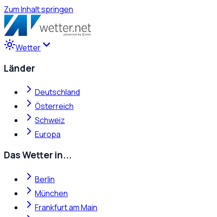
Zum Inhalt springen
Wetter
Länder
Deutschland
Österreich
Schweiz
Europa
Das Wetter in...
Berlin
München
Frankfurt am Main