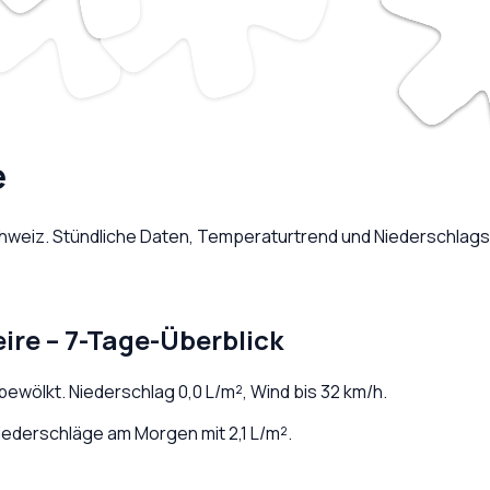
e
hweiz
. Stündliche Daten, Temperaturtrend und Niederschlags
ire
– 7-Tage-Überblick
 bewölkt
. Niederschlag
0,0
L/m², Wind bis
32
km/h.
iederschläge am Morgen mit 2,1 L/m².