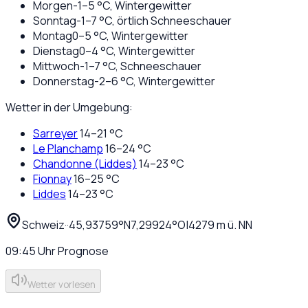
Morgen
-1
–
5
°C,
Wintergewitter
Sonntag
-1
–
7
°C,
örtlich Schneeschauer
Montag
0
–
5
°C,
Wintergewitter
Dienstag
0
–
4
°C,
Wintergewitter
Mittwoch
-1
–
7
°C,
Schneeschauer
Donnerstag
-2
–
6
°C,
Wintergewitter
Wetter in der Umgebung:
Sarreyer
14
–
21
°C
Le Planchamp
16
–
24
°C
Chandonne (Liddes)
14
–
23
°C
Fionnay
16
–
25
°C
Liddes
14
–
23
°C
Schweiz
·
·
45,93759
°N
7,29924
°O
|
4279
m ü. NN
09:45
Uhr
Prognose
Wetter vorlesen