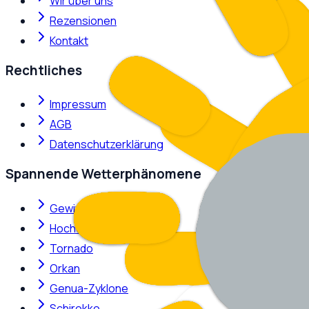
Wir über uns
Rezensionen
Kontakt
Rechtliches
Impressum
AGB
Datenschutzerklärung
Spannende Wetterphänomene
Gewitter
Hochdruckkeil
Tornado
Orkan
Genua-Zyklone
Schirokko