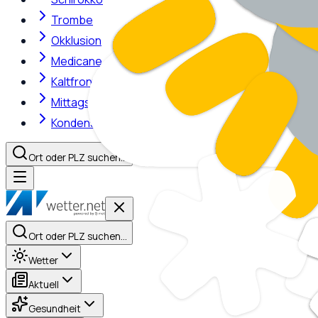
Trombe
Okklusion
Medicane
Kaltfront
Mittagshitze
Kondensstreifen
Ort oder PLZ suchen…
Ort oder PLZ suchen…
Wetter
Aktuell
Gesundheit