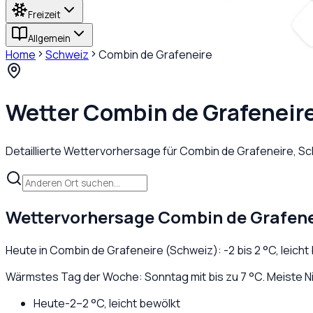
Freizeit
Allgemein
Home
Schweiz
Combin de Grafeneire
Wetter
Combin de Grafeneir
Detaillierte Wettervorhersage für
Combin de Grafeneire
,
Sc
Wettervorhersage
Combin de Grafene
Heute in
Combin de Grafeneire
(
Schweiz
):
-2
bis
2
°C,
leicht
Wärmstes Tag der Woche: Sonntag mit bis zu 7 °C. Meiste N
Heute
-2
–
2
°C,
leicht bewölkt