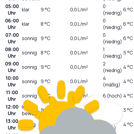
05:00
0
klar
9
°C
0,0
L/m²
6 °C
Uhr
(niedrig)
06:00
0
klar
8
°C
0,0
L/m²
6 °C
Uhr
(niedrig)
07:00
0
sonnig
9
°C
0,0
L/m²
6 °C
Uhr
(niedrig)
08:00
1
sonnig
8
°C
0,0
L/m²
5 °C
Uhr
(niedrig)
09:00
2
sonnig
9
°C
0,0
L/m²
4 °C
Uhr
(niedrig)
10:00
4
sonnig
9
°C
0,0
L/m²
4 °C
Uhr
(mäßig)
11:00
sonnig
9
°C
0,0
L/m²
6 (hoch)
4 °C
Uhr
12:00
leicht
9
°C
0,0
L/m²
7 (hoch)
3 °C
Uhr
bewölkt
13:00
8 (sehr
wolkig
9
°C
0,0
L/m²
4 °C
Uhr
hoch)