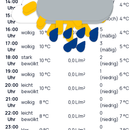
14:00
8 (sehr
wolkig
9
°C
0,0
L/m²
4 °C
Uhr
hoch)
15:00
wolkig
9
°C
0,0
L/m²
7 (hoch)
4 °C
Uhr
16:00
5
wolkig
10
°C
0,0
L/m²
4 °C
Uhr
(mäßig)
17:00
3
wolkig
10
°C
0,0
L/m²
5 °C
Uhr
(mäßig)
18:00
stark
2
10
°C
0,0
L/m²
5 °C
Uhr
bewölkt
(niedrig)
19:00
1
wolkig
10
°C
0,0
L/m²
6 °C
Uhr
(niedrig)
20:00
leicht
0
10
°C
0,0
L/m²
6 °C
Uhr
bewölkt
(niedrig)
21:00
0
wolkig
8
°C
0,0
L/m²
7 °C
Uhr
(niedrig)
22:00
leicht
0
8
°C
0,0
L/m²
7 °C
Uhr
bewölkt
(niedrig)
23:00
0
klar
9
°C
0,0
L/m²
7 °C