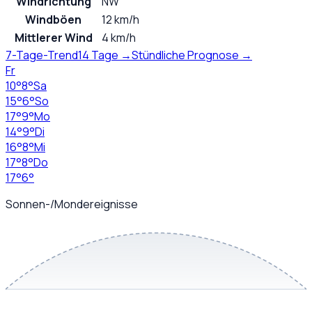
Windrichtung
NW
Windböen
12 km/h
Mittlerer Wind
4 km/h
7-Tage-Trend
14 Tage →
Stündliche Prognose →
Fr
10
°
8
°
Sa
15
°
6
°
So
17
°
9
°
Mo
14
°
9
°
Di
16
°
8
°
Mi
17
°
8
°
Do
17
°
6
°
Sonnen-/Mondereignisse