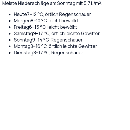
Meiste Niederschläge am Sonntag mit 5,7 L/m².
Heute
7
–
12
°C,
örtlich Regenschauer
Morgen
8
–
10
°C,
leicht bewölkt
Freitag
6
–
15
°C,
leicht bewölkt
Samstag
9
–
17
°C,
örtlich leichte Gewitter
Sonntag
9
–
14
°C,
Regenschauer
Montag
8
–
16
°C,
örtlich leichte Gewitter
Dienstag
8
–
17
°C,
Regenschauer