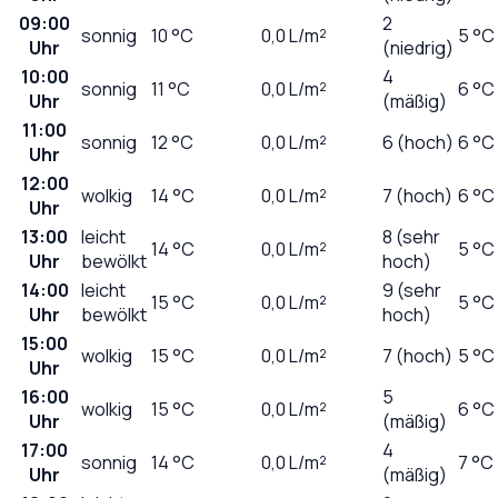
09:00
2
sonnig
10
°C
0,0
L/m²
5 °C
Uhr
(niedrig)
10:00
4
sonnig
11
°C
0,0
L/m²
6 °C
Uhr
(mäßig)
11:00
sonnig
12
°C
0,0
L/m²
6 (hoch)
6 °C
Uhr
12:00
wolkig
14
°C
0,0
L/m²
7 (hoch)
6 °C
Uhr
13:00
leicht
8 (sehr
14
°C
0,0
L/m²
5 °C
Uhr
bewölkt
hoch)
14:00
leicht
9 (sehr
15
°C
0,0
L/m²
5 °C
Uhr
bewölkt
hoch)
15:00
wolkig
15
°C
0,0
L/m²
7 (hoch)
5 °C
Uhr
16:00
5
wolkig
15
°C
0,0
L/m²
6 °C
Uhr
(mäßig)
17:00
4
sonnig
14
°C
0,0
L/m²
7 °C
Uhr
(mäßig)