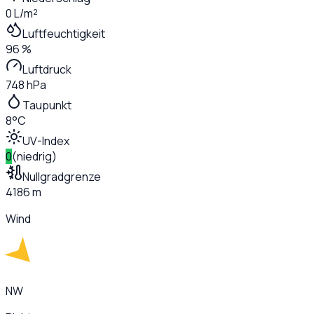
0 L/m²
Luftfeuchtigkeit
96 %
Luftdruck
748 hPa
Taupunkt
8°C
UV-Index
0
(
niedrig
)
Nullgradgrenze
4186 m
Wind
NW