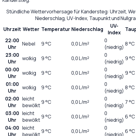
Stündliche Wettervorhersage für
Kandersteg
: Uhrzeit, W
Niederschlag, UV-Index, Taupunkt und Nullgr
UV-
Uhrzeit
Wetter
Temperatur
Niederschlag
Tau
Index
22:00
0
Nebel
9
°C
0,0
L/m²
8 °C
Uhr
(niedrig)
23:00
0
wolkig
9
°C
0,0
L/m²
9 °C
Uhr
(niedrig)
00:00
0
wolkig
9
°C
0,0
L/m²
9 °C
Uhr
(niedrig)
01:00
0
wolkig
9
°C
0,0
L/m²
8 °C
Uhr
(niedrig)
02:00
leicht
0
9
°C
0,0
L/m²
7 °C
Uhr
bewölkt
(niedrig)
03:00
leicht
0
9
°C
0,0
L/m²
6 °C
Uhr
bewölkt
(niedrig)
04:00
leicht
0
9
°C
0,0
L/m²
6 °C
Uhr
bewölkt
(niedrig)