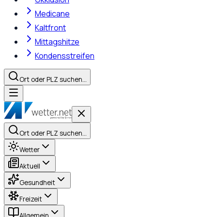
Medicane
Kaltfront
Mittagshitze
Kondensstreifen
Ort oder PLZ suchen…
Ort oder PLZ suchen…
Wetter
Aktuell
Gesundheit
Freizeit
Allgemein