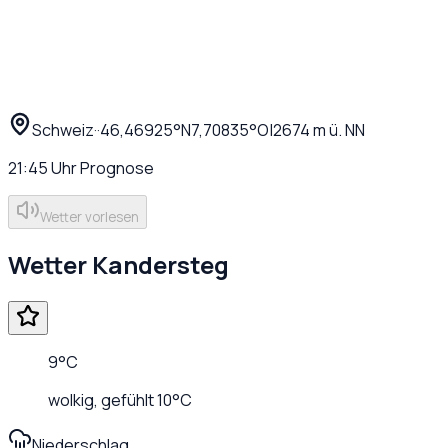
Schweiz
·
·
46,46925
°N
7,70835
°O
|
2674
m ü. NN
21:45
Uhr
Prognose
Wetter vorlesen
Wetter
Kandersteg
9
°C
wolkig
, gefühlt
10
°C
Niederschlag