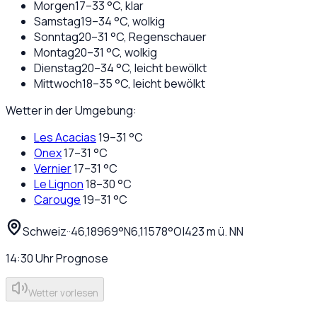
Morgen
17
–
33
°C,
klar
Samstag
19
–
34
°C,
wolkig
Sonntag
20
–
31
°C,
Regenschauer
Montag
20
–
31
°C,
wolkig
Dienstag
20
–
34
°C,
leicht bewölkt
Mittwoch
18
–
35
°C,
leicht bewölkt
Wetter in der Umgebung:
Les Acacias
19
–
31
°C
Onex
17
–
31
°C
Vernier
17
–
31
°C
Le Lignon
18
–
30
°C
Carouge
19
–
31
°C
Schweiz
·
·
46,18969
°N
6,11578
°O
|
423
m ü. NN
14:30
Uhr
Prognose
Wetter vorlesen