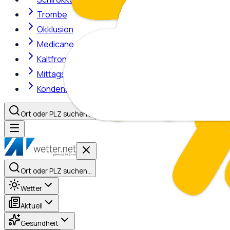
Trombe
Okklusion
Medicane
Kaltfront
Mittagshitze
Kondensstreifen
Ort oder PLZ suchen…
Ort oder PLZ suchen…
Wetter
Aktuell
Gesundheit