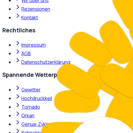
Wir über uns
Rezensionen
Kontakt
Rechtliches
Impressum
AGB
Datenschutzerklärung
Spannende Wetterphänomene
Gewitter
Hochdruckkeil
Tornado
Orkan
Genua-Zyklone
Schirokko