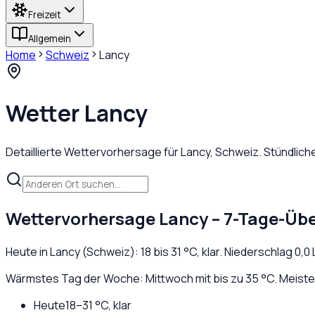
Freizeit
Allgemein
Home
Schweiz
Lancy
Wetter
Lancy
Detaillierte Wettervorhersage für
Lancy
,
Schweiz
. Stündlic
Wettervorhersage
Lancy
– 7-Tage-Übe
Heute in
Lancy
(
Schweiz
):
18
bis
31
°C,
klar
. Niederschlag
0,0
Wärmstes Tag der Woche: Mittwoch mit bis zu 35 °C. Meiste 
Heute
18
–
31
°C,
klar