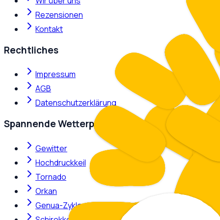
Wir über uns
Rezensionen
Kontakt
Rechtliches
Impressum
AGB
Datenschutzerklärung
Spannende Wetterphänomene
Gewitter
Hochdruckkeil
Tornado
Orkan
Genua-Zyklone
Schirokko