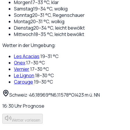
Morgen
17
–
33
°C,
klar
Samstag
19
–
34
°C,
wolkig
Sonntag
20
–
31
°C,
Regenschauer
Montag
20
–
31
°C,
wolkig
Dienstag
20
–
34
°C,
leicht bewölkt
Mittwoch
18
–
35
°C,
leicht bewölkt
Wetter in der Umgebung:
Les Acacias
19
–
31
°C
Onex
17
–
30
°C
Vernier
17
–
30
°C
Le Lignon
18
–
30
°C
Carouge
19
–
30
°C
Schweiz
·
·
46,18969
°N
6,11578
°O
|
423
m ü. NN
16:30
Uhr
Prognose
Wetter vorlesen