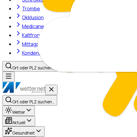
Trombe
Okklusion
Medicane
Kaltfront
Mittagshitze
Kondensstreifen
Ort oder PLZ suchen…
Ort oder PLZ suchen…
Wetter
Aktuell
Gesundheit