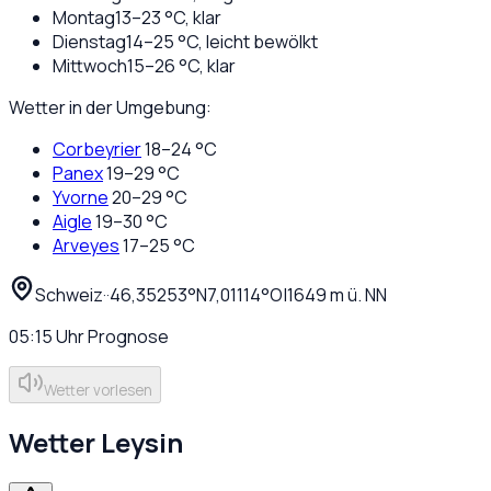
Montag
13
–
23
°C,
klar
Dienstag
14
–
25
°C,
leicht bewölkt
Mittwoch
15
–
26
°C,
klar
Wetter in der Umgebung:
Corbeyrier
18
–
24
°C
Panex
19
–
29
°C
Yvorne
20
–
29
°C
Aigle
19
–
30
°C
Arveyes
17
–
25
°C
Schweiz
·
·
46,35253
°N
7,01114
°O
|
1649
m ü. NN
05:15
Uhr
Prognose
Wetter vorlesen
Wetter
Leysin