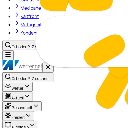
Medicane
Kaltfront
Mittagshitze
Kondensstreifen
Ort oder PLZ suchen…
Ort oder PLZ suchen…
Wetter
Aktuell
Gesundheit
Freizeit
Allgemein