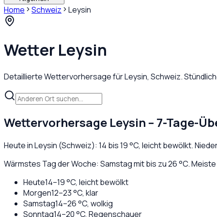
Home
Schweiz
Leysin
Wetter
Leysin
Detaillierte Wettervorhersage für
Leysin
,
Schweiz
. Stündli
Wettervorhersage
Leysin
– 7-Tage-Üb
Heute in
Leysin
(
Schweiz
):
14
bis
19
°C,
leicht bewölkt
. Nied
Wärmstes Tag der Woche: Samstag mit bis zu 26 °C. Meiste 
Heute
14
–
19
°C,
leicht bewölkt
Morgen
12
–
23
°C,
klar
Samstag
14
–
26
°C,
wolkig
Sonntag
14
–
20
°C,
Regenschauer