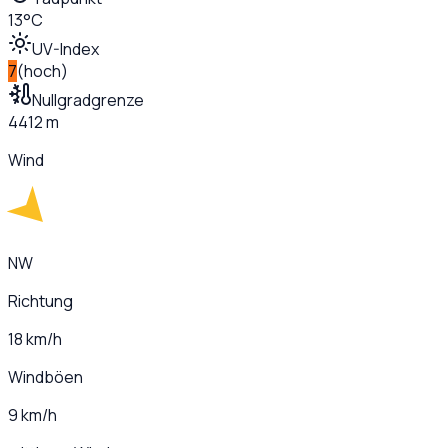
13°C
UV-Index
7
(
hoch
)
Nullgradgrenze
4412 m
Wind
NW
Richtung
18 km/h
Windböen
9 km/h