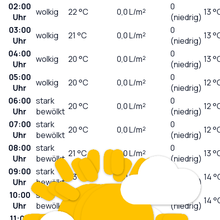
02:00
0
wolkig
22
°C
0,0
L/m²
13 °
Uhr
(niedrig)
03:00
0
wolkig
21
°C
0,0
L/m²
13 °
Uhr
(niedrig)
04:00
0
wolkig
20
°C
0,0
L/m²
13 °
Uhr
(niedrig)
05:00
0
wolkig
20
°C
0,0
L/m²
12 °
Uhr
(niedrig)
06:00
stark
0
20
°C
0,0
L/m²
12 °
Uhr
bewölkt
(niedrig)
07:00
stark
0
20
°C
0,0
L/m²
12 °
Uhr
bewölkt
(niedrig)
08:00
stark
0
21
°C
0,0
L/m²
13 °
Uhr
bewölkt
(niedrig)
09:00
stark
1
23
°C
0,0
L/m²
14 °
Uhr
bewölkt
(niedrig)
10:00
stark
2
25
°C
0,0
L/m²
14 °
Uhr
bewölkt
(niedrig)
11:00
leicht
5