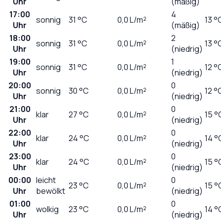
Uhr
(mäßig)
17:00
4
sonnig
31
°C
0,0
L/m²
13 °
Uhr
(mäßig)
18:00
2
sonnig
31
°C
0,0
L/m²
13 °
Uhr
(niedrig)
19:00
1
sonnig
31
°C
0,0
L/m²
12 °
Uhr
(niedrig)
20:00
0
sonnig
30
°C
0,0
L/m²
12 °
Uhr
(niedrig)
21:00
0
klar
27
°C
0,0
L/m²
15 °
Uhr
(niedrig)
22:00
0
klar
24
°C
0,0
L/m²
14 °
Uhr
(niedrig)
23:00
0
klar
24
°C
0,0
L/m²
15 °
Uhr
(niedrig)
00:00
leicht
0
23
°C
0,0
L/m²
15 °
Uhr
bewölkt
(niedrig)
01:00
0
wolkig
23
°C
0,0
L/m²
14 °
Uhr
(niedrig)