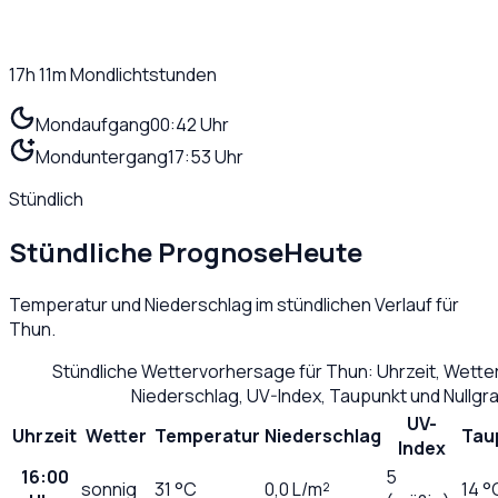
17h 11m
Mondlichtstunden
Mondaufgang
00:42 Uhr
Monduntergang
17:53 Uhr
Stündlich
Stündliche Prognose
Heute
Temperatur und Niederschlag im stündlichen Verlauf für
Thun
.
Stündliche Wettervorhersage für
Thun
: Uhrzeit, Wett
Niederschlag, UV-Index, Taupunkt und Nullg
UV-
Uhrzeit
Wetter
Temperatur
Niederschlag
Tau
Index
16:00
5
sonnig
31
°C
0,0
L/m²
14 °