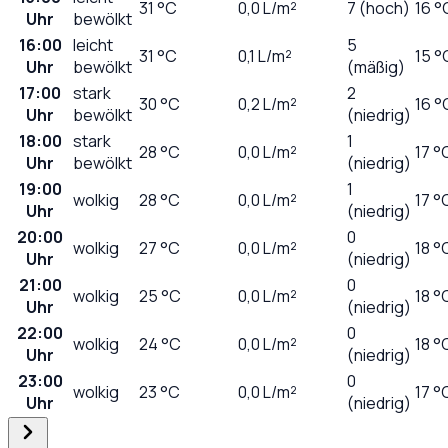
31
°C
0,0
L/m²
7 (hoch)
16 °
Uhr
bewölkt
16:00
leicht
5
31
°C
0,1
L/m²
15 °
Uhr
bewölkt
(mäßig)
17:00
stark
2
30
°C
0,2
L/m²
16 °
Uhr
bewölkt
(niedrig)
18:00
stark
1
28
°C
0,0
L/m²
17 °
Uhr
bewölkt
(niedrig)
19:00
1
wolkig
28
°C
0,0
L/m²
17 °
Uhr
(niedrig)
20:00
0
wolkig
27
°C
0,0
L/m²
18 °
Uhr
(niedrig)
21:00
0
wolkig
25
°C
0,0
L/m²
18 °
Uhr
(niedrig)
22:00
0
wolkig
24
°C
0,0
L/m²
18 °
Uhr
(niedrig)
23:00
0
wolkig
23
°C
0,0
L/m²
17 °
Uhr
(niedrig)