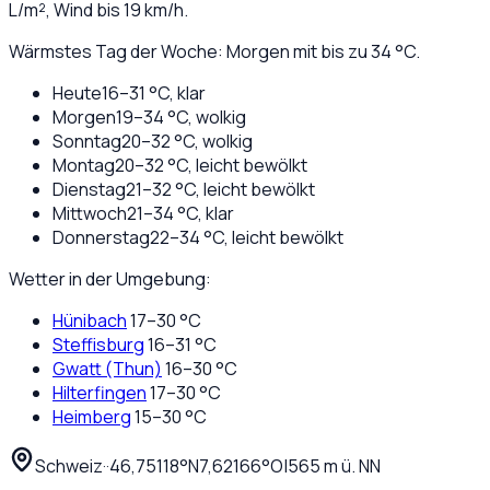
L/m², Wind bis
19
km/h.
Wärmstes Tag der Woche: Morgen mit bis zu 34 °C.
Heute
16
–
31
°C,
klar
Morgen
19
–
34
°C,
wolkig
Sonntag
20
–
32
°C,
wolkig
Montag
20
–
32
°C,
leicht bewölkt
Dienstag
21
–
32
°C,
leicht bewölkt
Mittwoch
21
–
34
°C,
klar
Donnerstag
22
–
34
°C,
leicht bewölkt
Wetter in der Umgebung:
Hünibach
17
–
30
°C
Steffisburg
16
–
31
°C
Gwatt (Thun)
16
–
30
°C
Hilterfingen
17
–
30
°C
Heimberg
15
–
30
°C
Schweiz
·
·
46,75118
°N
7,62166
°O
|
565
m ü. NN