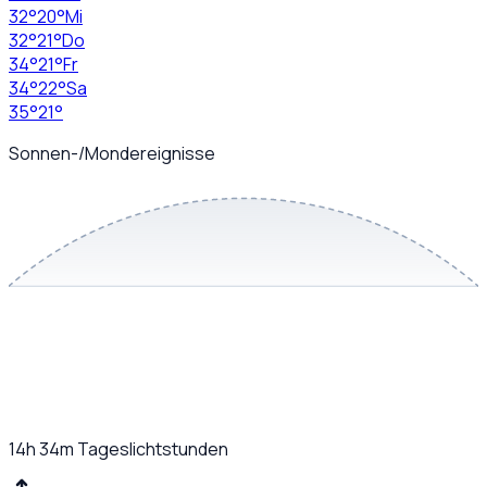
32
°
20
°
Mi
32
°
21
°
Do
34
°
21
°
Fr
34
°
22
°
Sa
35
°
21
°
Sonnen-/Mondereignisse
14h 34m
Tageslichtstunden