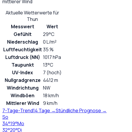
mittlerer Wind
Aktuelle Wetterwerte für
Thun
Messwert
Wert
Gefühlt
29°C
Niederschlag
0 L/m²
Luftfeuchtigkeit
35 %
Luftdruck (NN)
1017 hPa
Taupunkt
13°C
UV-Index
7 (hoch)
Nullgradgrenze
4412 m
Windrichtung
NW
Windböen
18 km/h
Mittlerer Wind
9 km/h
7-Tage-Trend
14 Tage →
Stündliche Prognose →
So
34
°
19
°
Mo
32
°
20
°
Di