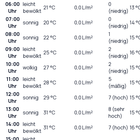
06:00
leicht
0
21
°C
0,0
L/m²
13 °
Uhr
bewölkt
(niedrig)
07:00
0
sonnig
20
°C
0,0
L/m²
14 °
Uhr
(niedrig)
08:00
1
sonnig
22
°C
0,0
L/m²
15 °
Uhr
(niedrig)
09:00
leicht
2
25
°C
0,0
L/m²
16 °
Uhr
bewölkt
(niedrig)
10:00
2
wolkig
27
°C
0,0
L/m²
15 °
Uhr
(niedrig)
11:00
leicht
5
28
°C
0,0
L/m²
15 °
Uhr
bewölkt
(mäßig)
12:00
sonnig
29
°C
0,0
L/m²
7 (hoch)
15 °
Uhr
13:00
8 (sehr
sonnig
31
°C
0,0
L/m²
15 °
Uhr
hoch)
14:00
leicht
31
°C
0,0
L/m²
7 (hoch)
16 °
Uhr
bewölkt
15:00
leicht