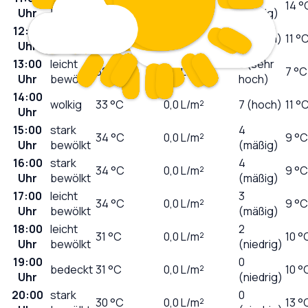
28
°C
0,0
L/m²
14 °
Uhr
bewölkt
(mäßig)
12:00
sonnig
31
°C
0,0
L/m²
7 (hoch)
11 °
Uhr
13:00
leicht
8 (sehr
32
°C
0,0
L/m²
7 °C
Uhr
bewölkt
hoch)
14:00
wolkig
33
°C
0,0
L/m²
7 (hoch)
11 °
Uhr
15:00
stark
4
34
°C
0,0
L/m²
9 °C
Uhr
bewölkt
(mäßig)
16:00
stark
4
34
°C
0,0
L/m²
9 °C
Uhr
bewölkt
(mäßig)
17:00
leicht
3
34
°C
0,0
L/m²
9 °C
Uhr
bewölkt
(mäßig)
18:00
leicht
2
31
°C
0,0
L/m²
10 °
Uhr
bewölkt
(niedrig)
19:00
0
bedeckt
31
°C
0,0
L/m²
10 °
Uhr
(niedrig)
20:00
stark
0
30
°C
0,0
L/m²
13 °