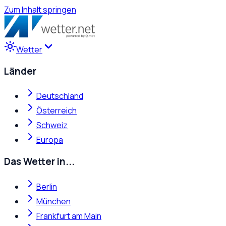
Zum Inhalt springen
Wetter
Länder
Deutschland
Österreich
Schweiz
Europa
Das Wetter in...
Berlin
München
Frankfurt am Main