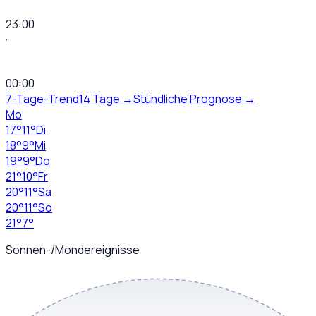
23:00
·
00:00
7-Tage-Trend
14 Tage →
Stündliche Prognose →
Mo
17
°
11
°
Di
18
°
9
°
Mi
19
°
9
°
Do
21
°
10
°
Fr
20
°
11
°
Sa
20
°
11
°
So
21
°
7
°
Sonnen-/Mondereignisse