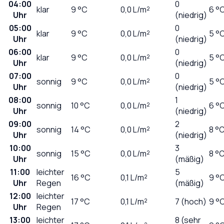
04:00
0
klar
9
°C
0,0
L/m²
6 °
Uhr
(niedrig)
05:00
0
klar
9
°C
0,0
L/m²
5 °
Uhr
(niedrig)
06:00
0
klar
9
°C
0,0
L/m²
5 °
Uhr
(niedrig)
07:00
0
sonnig
9
°C
0,0
L/m²
5 °
Uhr
(niedrig)
08:00
1
sonnig
10
°C
0,0
L/m²
6 °
Uhr
(niedrig)
09:00
2
sonnig
14
°C
0,0
L/m²
8 °
Uhr
(niedrig)
10:00
3
sonnig
15
°C
0,0
L/m²
8 °
Uhr
(mäßig)
11:00
leichter
5
16
°C
0,1
L/m²
9 °
Uhr
Regen
(mäßig)
12:00
leichter
17
°C
0,1
L/m²
7 (hoch)
9 °
Uhr
Regen
13:00
leichter
8 (sehr