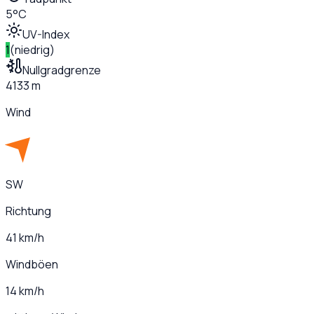
5°C
UV-Index
1
(
niedrig
)
Nullgradgrenze
4133 m
Wind
SW
Richtung
41 km/h
Windböen
14 km/h