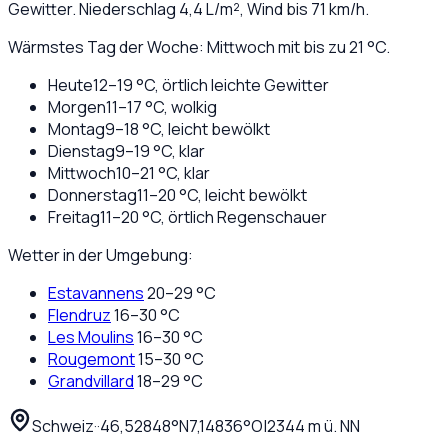
Gewitter
. Niederschlag
4,4
L/m², Wind bis
71
km/h.
Wärmstes Tag der Woche: Mittwoch mit bis zu 21 °C.
Heute
12
–
19
°C,
örtlich leichte Gewitter
Morgen
11
–
17
°C,
wolkig
Montag
9
–
18
°C,
leicht bewölkt
Dienstag
9
–
19
°C,
klar
Mittwoch
10
–
21
°C,
klar
Donnerstag
11
–
20
°C,
leicht bewölkt
Freitag
11
–
20
°C,
örtlich Regenschauer
Wetter in der Umgebung:
Estavannens
20
–
29
°C
Flendruz
16
–
30
°C
Les Moulins
16
–
30
°C
Rougemont
15
–
30
°C
Grandvillard
18
–
29
°C
Schweiz
·
·
46,52848
°N
7,14836
°O
|
2344
m ü. NN