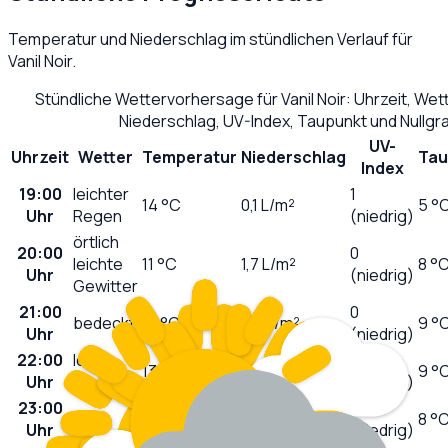
Temperatur und Niederschlag im stündlichen Verlauf für
Vanil Noir
.
Stündliche Wettervorhersage für
Vanil Noir
: Uhrzeit, We
Niederschlag, UV-Index, Taupunkt und Nullg
UV-
Uhrzeit
Wetter
Temperatur
Niederschlag
Tau
Index
19:00
leichter
1
14
°C
0,1
L/m²
5 °
Uhr
Regen
(niedrig)
örtlich
20:00
0
leichte
11
°C
1,7
L/m²
8 °
Uhr
(niedrig)
Gewitter
21:00
0
bedeckt
13
°C
0,0
L/m²
9 °
Uhr
(niedrig)
22:00
leicht
0
13
°C
0,0
L/m²
9 °
Uhr
bewölkt
(niedrig)
23:00
0
klar
13
°C
0,0
L/m²
8 °
Uhr
(niedrig)