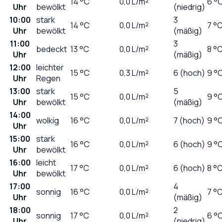
14
°C
0,0
L/m²
6 °
Uhr
bewölkt
(niedrig)
10:00
stark
3
14
°C
0,0
L/m²
7 °
Uhr
bewölkt
(mäßig)
11:00
3
bedeckt
13
°C
0,0
L/m²
8 °
Uhr
(mäßig)
12:00
leichter
15
°C
0,3
L/m²
6 (hoch)
9 °
Uhr
Regen
13:00
stark
5
15
°C
0,0
L/m²
9 °
Uhr
bewölkt
(mäßig)
14:00
wolkig
16
°C
0,0
L/m²
7 (hoch)
9 °
Uhr
15:00
stark
16
°C
0,0
L/m²
6 (hoch)
9 °
Uhr
bewölkt
16:00
leicht
17
°C
0,0
L/m²
6 (hoch)
8 °
Uhr
bewölkt
17:00
4
sonnig
16
°C
0,0
L/m²
7 °
Uhr
(mäßig)
18:00
2
sonnig
17
°C
0,0
L/m²
6 °
Uhr
(niedrig)