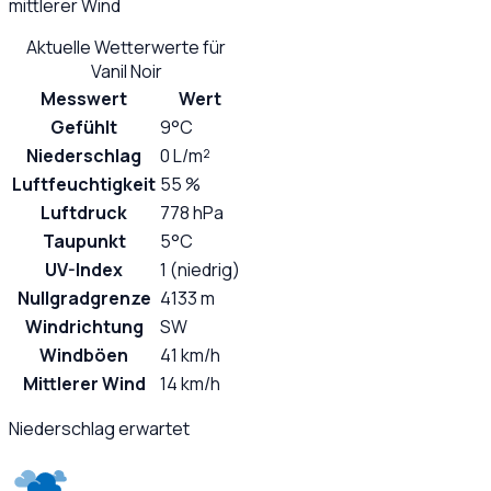
mittlerer Wind
Aktuelle Wetterwerte für
Vanil Noir
Messwert
Wert
Gefühlt
9°C
Niederschlag
0 L/m²
Luftfeuchtigkeit
55 %
Luftdruck
778 hPa
Taupunkt
5°C
UV-Index
1 (niedrig)
Nullgradgrenze
4133 m
Windrichtung
SW
Windböen
41 km/h
Mittlerer Wind
14 km/h
Niederschlag erwartet