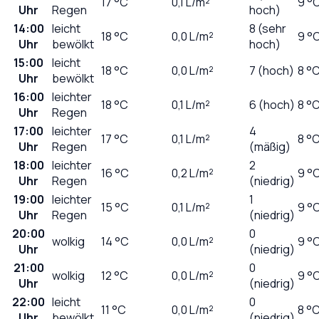
17
°C
0,1
L/m²
9 °
Uhr
Regen
hoch)
14:00
leicht
8 (sehr
18
°C
0,0
L/m²
9 °
Uhr
bewölkt
hoch)
15:00
leicht
18
°C
0,0
L/m²
7 (hoch)
8 °
Uhr
bewölkt
16:00
leichter
18
°C
0,1
L/m²
6 (hoch)
8 °
Uhr
Regen
17:00
leichter
4
17
°C
0,1
L/m²
8 °
Uhr
Regen
(mäßig)
18:00
leichter
2
16
°C
0,2
L/m²
9 °
Uhr
Regen
(niedrig)
19:00
leichter
1
15
°C
0,1
L/m²
9 °
Uhr
Regen
(niedrig)
20:00
0
wolkig
14
°C
0,0
L/m²
9 °
Uhr
(niedrig)
21:00
0
wolkig
12
°C
0,0
L/m²
9 °
Uhr
(niedrig)
22:00
leicht
0
11
°C
0,0
L/m²
8 °
Uhr
bewölkt
(niedrig)