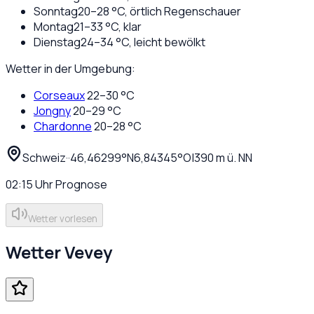
Sonntag
20
–
28
°C,
örtlich Regenschauer
Montag
21
–
33
°C,
klar
Dienstag
24
–
34
°C,
leicht bewölkt
Wetter in der Umgebung:
Corseaux
22
–
30
°C
Jongny
20
–
29
°C
Chardonne
20
–
28
°C
Schweiz
·
·
46,46299
°N
6,84345
°O
|
390
m ü. NN
02:15
Uhr
Prognose
Wetter vorlesen
Wetter
Vevey