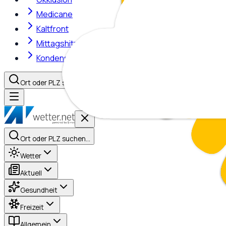
Medicane
Kaltfront
Mittagshitze
Kondensstreifen
Ort oder PLZ suchen…
Ort oder PLZ suchen…
Wetter
Aktuell
Gesundheit
Freizeit
Allgemein