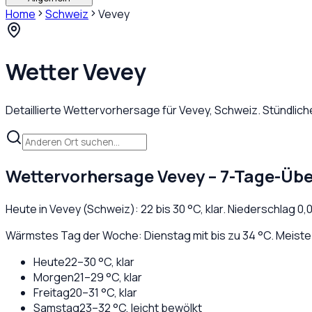
Home
Schweiz
Vevey
Wetter
Vevey
Detaillierte Wettervorhersage für
Vevey
,
Schweiz
. Stündlic
Wettervorhersage
Vevey
– 7-Tage-Übe
Heute in
Vevey
(
Schweiz
):
22
bis
30
°C,
klar
. Niederschlag
0,
Wärmstes Tag der Woche: Dienstag mit bis zu 34 °C. Meiste
Heute
22
–
30
°C,
klar
Morgen
21
–
29
°C,
klar
Freitag
20
–
31
°C,
klar
Samstag
23
–
32
°C,
leicht bewölkt