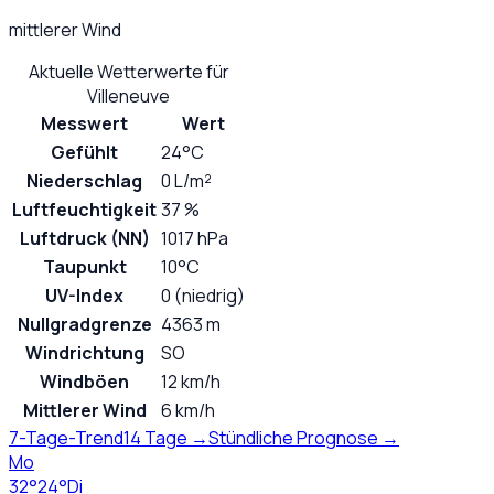
mittlerer Wind
Aktuelle Wetterwerte für
Villeneuve
Messwert
Wert
Gefühlt
24°C
Niederschlag
0 L/m²
Luftfeuchtigkeit
37 %
Luftdruck (NN)
1017 hPa
Taupunkt
10°C
UV-Index
0 (niedrig)
Nullgradgrenze
4363 m
Windrichtung
SO
Windböen
12 km/h
Mittlerer Wind
6 km/h
7-Tage-Trend
14 Tage →
Stündliche Prognose →
Mo
32
°
24
°
Di