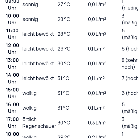
09:00
1
sonnig
27
°C
0,0
L/m²
Uhr
(niedri
10:00
3
sonnig
28
°C
0,0
L/m²
Uhr
(mäßig
11:00
5
leicht bewölkt
28
°C
0,0
L/m²
Uhr
(mäßig
12:00
leicht bewölkt
29
°C
0,1
L/m²
6 (hoc
Uhr
13:00
8 (sehr
leicht bewölkt
30
°C
0,0
L/m²
Uhr
hoch)
14:00
leicht bewölkt
31
°C
0,1
L/m²
7 (hoc
Uhr
15:00
wolkig
31
°C
0,0
L/m²
6 (hoc
Uhr
16:00
5
wolkig
31
°C
0,1
L/m²
Uhr
(mäßig
17:00
örtlich
3
30
°C
0,3
L/m²
Uhr
Regenschauer
(mäßig
18:00
1
wolkig
29
°C
0,2
L/m²