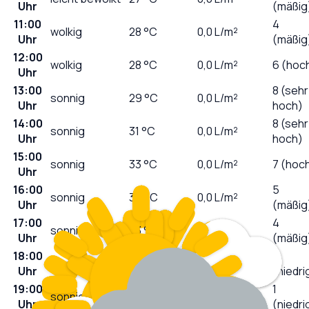
Uhr
(mäßig
11:00
4
wolkig
28
°C
0,0
L/m²
Uhr
(mäßig
12:00
wolkig
28
°C
0,0
L/m²
6 (hoc
Uhr
13:00
8 (sehr
sonnig
29
°C
0,0
L/m²
Uhr
hoch)
14:00
8 (sehr
sonnig
31
°C
0,0
L/m²
Uhr
hoch)
15:00
sonnig
33
°C
0,0
L/m²
7 (hoc
Uhr
16:00
5
sonnig
34
°C
0,0
L/m²
Uhr
(mäßig
17:00
4
sonnig
33
°C
0,0
L/m²
Uhr
(mäßig
18:00
1
stark bewölkt
34
°C
0,0
L/m²
Uhr
(niedri
19:00
1
sonnig
34
°C
0,0
L/m²
Uhr
(niedri