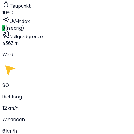
Taupunkt
10°C
UV-Index
0
(
niedrig
)
Nullgradgrenze
4363 m
Wind
SO
Richtung
12 km/h
Windböen
6 km/h