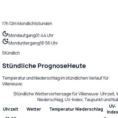
17h 12m
Mondlichtstunden
Mondaufgang
01:44 Uhr
Monduntergang
18:56 Uhr
Stündlich
Stündliche Prognose
Heute
Temperatur und Niederschlag im stündlichen Verlauf für
Villeneuve
.
Stündliche Wettervorhersage für
Villeneuve
: Uhrzeit,
Niederschlag, UV-Index, Taupunkt und Nu
UV-
Uhrzeit
Wetter
Temperatur
Niederschlag
Inde