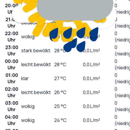
20:00
0
wolkig
32
°C
0,0
L/m²
Uhr
(niedri
21:00
0
bedeckt
30
°C
0,0
L/m²
Uhr
(niedri
22:00
0
wolkig
29
°C
0,0
L/m²
Uhr
(niedri
23:00
0
stark bewölkt
28
°C
0,0
L/m²
Uhr
(niedri
00:00
0
leicht bewölkt
28
°C
0,0
L/m²
Uhr
(niedri
01:00
0
klar
27
°C
0,0
L/m²
Uhr
(niedri
02:00
0
leicht bewölkt
26
°C
0,0
L/m²
Uhr
(niedri
03:00
0
wolkig
25
°C
0,0
L/m²
Uhr
(niedri
04:00
0
wolkig
24
°C
0,0
L/m²
Uhr
(niedri