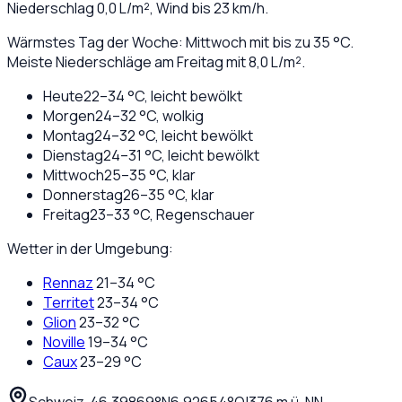
Niederschlag
0,0
L/m², Wind bis
23
km/h.
Wärmstes Tag der Woche: Mittwoch mit bis zu 35 °C.
Meiste Niederschläge am Freitag mit 8,0 L/m².
Heute
22
–
34
°C,
leicht bewölkt
Morgen
24
–
32
°C,
wolkig
Montag
24
–
32
°C,
leicht bewölkt
Dienstag
24
–
31
°C,
leicht bewölkt
Mittwoch
25
–
35
°C,
klar
Donnerstag
26
–
35
°C,
klar
Freitag
23
–
33
°C,
Regenschauer
Wetter in der Umgebung:
Rennaz
21
–
34
°C
Territet
23
–
34
°C
Glion
23
–
32
°C
Noville
19
–
34
°C
Caux
23
–
29
°C
Schweiz
·
·
46,39869
°N
6,92654
°O
|
376
m ü. NN