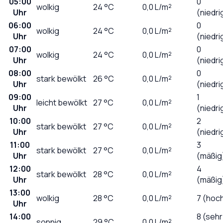
05:00
0
wolkig
24
°C
0,0
L/m²
Uhr
(niedri
06:00
0
wolkig
24
°C
0,0
L/m²
Uhr
(niedri
07:00
0
wolkig
24
°C
0,0
L/m²
Uhr
(niedri
08:00
0
stark bewölkt
26
°C
0,0
L/m²
Uhr
(niedri
09:00
1
leicht bewölkt
27
°C
0,0
L/m²
Uhr
(niedri
10:00
2
stark bewölkt
27
°C
0,0
L/m²
Uhr
(niedri
11:00
3
stark bewölkt
27
°C
0,0
L/m²
Uhr
(mäßig
12:00
4
stark bewölkt
28
°C
0,0
L/m²
Uhr
(mäßig
13:00
wolkig
28
°C
0,0
L/m²
7 (hoc
Uhr
14:00
8 (sehr
sonnig
29
°C
0,0
L/m²