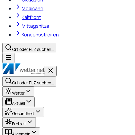
Medicane
Kaltfront
Mittagshitze
Kondensstreifen
Ort oder PLZ suchen…
Ort oder PLZ suchen…
Wetter
Aktuell
Gesundheit
Freizeit
Allgemein