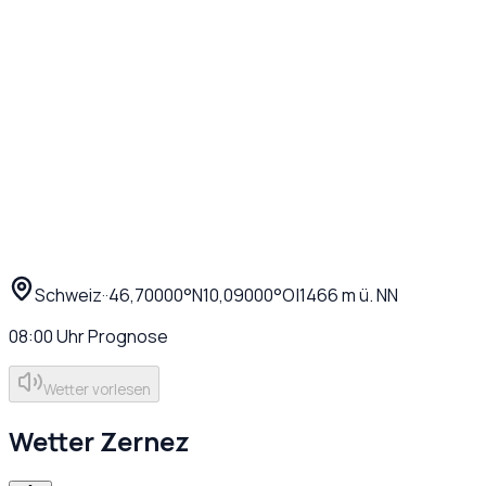
Schweiz
·
·
46,70000
°N
10,09000
°O
|
1466
m ü. NN
08:00
Uhr
Prognose
Wetter vorlesen
Wetter
Zernez