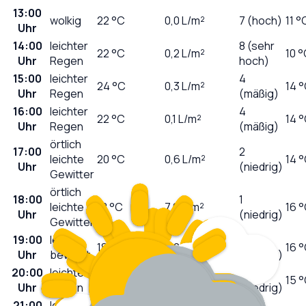
13:00
wolkig
22
°C
0,0
L/m²
7 (hoch)
11 °
Uhr
14:00
leichter
8 (sehr
22
°C
0,2
L/m²
10 
Uhr
Regen
hoch)
15:00
leichter
4
24
°C
0,3
L/m²
14 
Uhr
Regen
(mäßig)
16:00
leichter
4
22
°C
0,1
L/m²
14 
Uhr
Regen
(mäßig)
örtlich
17:00
2
leichte
20
°C
0,6
L/m²
14 
Uhr
(niedrig)
Gewitter
örtlich
18:00
1
leichte
18
°C
7,0
L/m²
16 
Uhr
(niedrig)
Gewitter
19:00
leicht
1
18
°C
0,0
L/m²
16 
Uhr
bewölkt
(niedrig)
20:00
leichter
0
19
°C
0,1
L/m²
15 
Uhr
Regen
(niedrig)
21:00
leichter
0