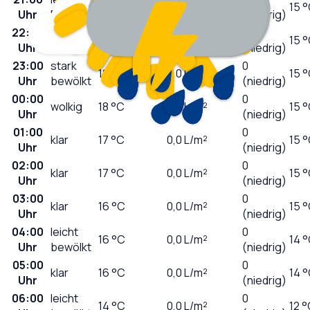
18
°C
0,2
L/m²
15 
Uhr
Regen
(niedrig)
22:00
0
wolkig
18
°C
0,0
L/m²
15 
Uhr
(niedrig)
23:00
stark
0
18
°C
0,0
L/m²
15 
Uhr
bewölkt
(niedrig)
00:00
0
wolkig
18
°C
0,0
L/m²
15 
Uhr
(niedrig)
01:00
0
klar
17
°C
0,0
L/m²
15 
Uhr
(niedrig)
02:00
0
klar
17
°C
0,0
L/m²
15 
Uhr
(niedrig)
03:00
0
klar
16
°C
0,0
L/m²
15 
Uhr
(niedrig)
04:00
leicht
0
16
°C
0,0
L/m²
14 
Uhr
bewölkt
(niedrig)
05:00
0
klar
16
°C
0,0
L/m²
14 
Uhr
(niedrig)
06:00
leicht
0
14
°C
0,0
L/m²
12 