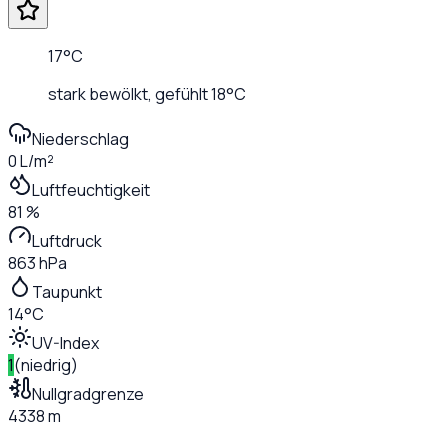
17
°C
stark bewölkt
, gefühlt
18
°C
Niederschlag
0 L/m²
Luftfeuchtigkeit
81 %
Luftdruck
863 hPa
Taupunkt
14°C
UV-Index
1
(
niedrig
)
Nullgradgrenze
4338 m