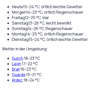
Heute
15
–
24
°C,
örtlich leichte Gewitter
Morgen
14
–
23
°C,
örtlich Regenschauer
Freitag
12
–
25
°C,
klar
Samstag
13
–
26
°C,
leicht bewölkt
Sonntag
14
–
26
°C,
Regenschauer
Montag
14
–
25
°C,
örtlich Regenschauer
Dienstag
15
–
24
°C,
örtlich leichte Gewitter
Wetter in der Umgebung:
Susch
18
–
23
°C
Lavin
17
–
22
°C
Brail
16
–
23
°C
Guarda
15
–
21
°C
Ardez
18
–
24
°C