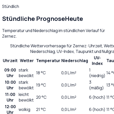
Stündlich
Stündliche Prognose
Heute
Temperatur und Niederschlag im stündlichen Verlauf für
Zernez
.
Stündliche Wettervorhersage für
Zernez
: Uhrzeit, Wet
Niederschlag, UV-Index, Taupunkt und Nullg
UV-
Uhrzeit
Wetter
Temperatur
Niederschlag
Tau
Index
09:00
stark
1
18
°C
0,0
L/m²
14 
Uhr
bewölkt
(niedrig)
10:00
stark
3
19
°C
0,0
L/m²
13 
Uhr
bewölkt
(mäßig)
11:00
leicht
20
°C
0,0
L/m²
6 (hoch)
11 °
Uhr
bewölkt
12:00
wolkig
21
°C
0,0
L/m²
6 (hoch)
11 °
Uhr