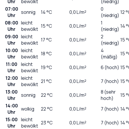
Uhr
bewölkt
(niedrig)
07:00
0
sonnig
14
°C
0,0
L/m²
12 
Uhr
(niedrig)
08:00
leicht
1
15
°C
0,0
L/m²
14 
Uhr
bewölkt
(niedrig)
09:00
leicht
2
17
°C
0,0
L/m²
15 
Uhr
bewölkt
(niedrig)
10:00
leicht
4
18
°C
0,0
L/m²
15 
Uhr
bewölkt
(mäßig)
11:00
leicht
19
°C
0,0
L/m²
6 (hoch)
15 
Uhr
bewölkt
12:00
leicht
21
°C
0,0
L/m²
7 (hoch)
15 
Uhr
bewölkt
13:00
8 (sehr
sonnig
22
°C
0,0
L/m²
15 
Uhr
hoch)
14:00
wolkig
22
°C
0,0
L/m²
7 (hoch)
14 
Uhr
15:00
leicht
23
°C
0,0
L/m²
7 (hoch)
14 
Uhr
bewölkt