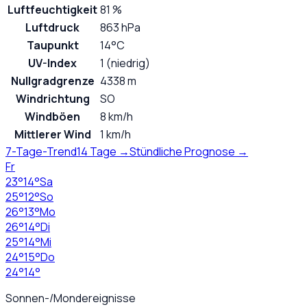
Luftfeuchtigkeit
81 %
Luftdruck
863 hPa
Taupunkt
14°C
UV-Index
1 (niedrig)
Nullgradgrenze
4338 m
Windrichtung
SO
Windböen
8 km/h
Mittlerer Wind
1 km/h
7-Tage-Trend
14 Tage →
Stündliche Prognose →
Fr
23
°
14
°
Sa
25
°
12
°
So
26
°
13
°
Mo
26
°
14
°
Di
25
°
14
°
Mi
24
°
15
°
Do
24
°
14
°
Sonnen-/Mondereignisse