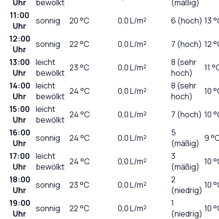
Uhr
bewölkt
(mäßig)
11:00
sonnig
20
°C
0,0
L/m²
6 (hoch)
13 
Uhr
12:00
sonnig
22
°C
0,0
L/m²
7 (hoch)
12 
Uhr
13:00
leicht
8 (sehr
23
°C
0,0
L/m²
11 °
Uhr
bewölkt
hoch)
14:00
leicht
8 (sehr
24
°C
0,0
L/m²
10 
Uhr
bewölkt
hoch)
15:00
leicht
24
°C
0,0
L/m²
7 (hoch)
10 
Uhr
bewölkt
16:00
5
sonnig
24
°C
0,0
L/m²
9 °
Uhr
(mäßig)
17:00
leicht
3
24
°C
0,0
L/m²
10 
Uhr
bewölkt
(mäßig)
18:00
2
sonnig
23
°C
0,0
L/m²
10 
Uhr
(niedrig)
19:00
1
sonnig
22
°C
0,0
L/m²
10 
Uhr
(niedrig)