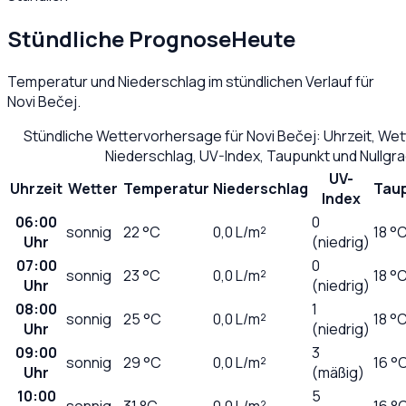
Stündliche Prognose
Heute
Temperatur und Niederschlag im stündlichen Verlauf für
Novi Bečej
.
Stündliche Wettervorhersage für
Novi Bečej
: Uhrzeit, We
Niederschlag, UV-Index, Taupunkt und Nullgr
UV-
Uhrzeit
Wetter
Temperatur
Niederschlag
Tau
Index
06:00
0
sonnig
22
°C
0,0
L/m²
18 °
Uhr
(niedrig)
07:00
0
sonnig
23
°C
0,0
L/m²
18 °
Uhr
(niedrig)
08:00
1
sonnig
25
°C
0,0
L/m²
18 °
Uhr
(niedrig)
09:00
3
sonnig
29
°C
0,0
L/m²
16 °
Uhr
(mäßig)
10:00
5
sonnig
31
°C
0,0
L/m²
16 °