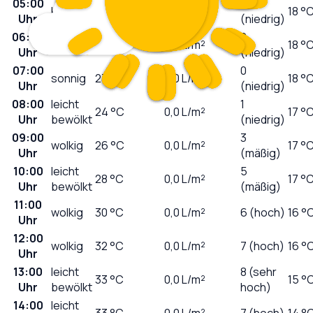
05:00
0
klar
23
°C
0,0
L/m²
18 °
Uhr
(niedrig)
06:00
0
sonnig
23
°C
0,0
L/m²
18 °
Uhr
(niedrig)
07:00
0
sonnig
23
°C
0,0
L/m²
18 °
Uhr
(niedrig)
08:00
leicht
1
24
°C
0,0
L/m²
17 °
Uhr
bewölkt
(niedrig)
09:00
3
wolkig
26
°C
0,0
L/m²
17 °
Uhr
(mäßig)
10:00
leicht
5
28
°C
0,0
L/m²
17 °
Uhr
bewölkt
(mäßig)
11:00
wolkig
30
°C
0,0
L/m²
6 (hoch)
16 °
Uhr
12:00
wolkig
32
°C
0,0
L/m²
7 (hoch)
16 °
Uhr
13:00
leicht
8 (sehr
33
°C
0,0
L/m²
15 °
Uhr
bewölkt
hoch)
14:00
leicht
33
°C
0,0
L/m²
7 (hoch)
14 °