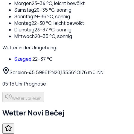
Morgen
23
–
34
°C,
leicht bewölkt
Samstag
20
–
35
°C,
sonnig
Sonntag
19
–
36
°C,
sonnig
Montag
22
–
38
°C,
leicht bewölkt
Dienstag
23
–
37
°C,
sonnig
Mittwoch
20
–
35
°C,
sonnig
Wetter in der Umgebung:
Szeged
22
–
37
°C
Serbien
·
·
45,59861
°N
20,13556
°O
|
76
m ü. NN
05:15
Uhr
Prognose
Wetter vorlesen
Wetter
Novi Bečej