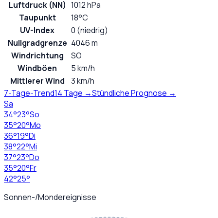
Luftdruck (NN)
1012 hPa
Taupunkt
18°C
UV-Index
0 (niedrig)
Nullgradgrenze
4046 m
Windrichtung
SO
Windböen
5 km/h
Mittlerer Wind
3 km/h
7-Tage-Trend
14 Tage →
Stündliche Prognose →
Sa
34
°
23
°
So
35
°
20
°
Mo
36
°
19
°
Di
38
°
22
°
Mi
37
°
23
°
Do
35
°
20
°
Fr
42
°
25
°
Sonnen-/Mondereignisse