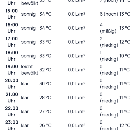
Uhr
bewölkt
15:00
sonnig
34
°C
0,0
L/m²
6 (hoch)
13 °
Uhr
16:00
4
sonnig
34
°C
0,0
L/m²
13 °
Uhr
(mäßig)
17:00
2
sonnig
33
°C
0,0
L/m²
12 °
Uhr
(niedrig)
18:00
1
sonnig
33
°C
0,0
L/m²
10 °
Uhr
(niedrig)
19:00
leicht
0
32
°C
0,0
L/m²
11 °C
Uhr
bewölkt
(niedrig)
20:00
0
klar
30
°C
0,0
L/m²
11 °C
Uhr
(niedrig)
21:00
0
klar
28
°C
0,0
L/m²
11 °C
Uhr
(niedrig)
22:00
0
klar
27
°C
0,0
L/m²
11 °C
Uhr
(niedrig)
23:00
0
klar
26
°C
0,0
L/m²
12 °
Uhr
(niedrig)