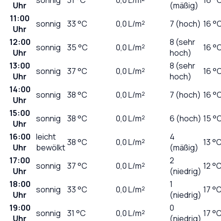
Uhr
(mäßig)
11:00
sonnig
33
°C
0,0
L/m²
7 (hoch)
16 °
Uhr
12:00
8 (sehr
sonnig
35
°C
0,0
L/m²
16 °
Uhr
hoch)
13:00
8 (sehr
sonnig
37
°C
0,0
L/m²
16 °
Uhr
hoch)
14:00
sonnig
38
°C
0,0
L/m²
7 (hoch)
16 °
Uhr
15:00
sonnig
38
°C
0,0
L/m²
6 (hoch)
15 °
Uhr
16:00
leicht
4
38
°C
0,0
L/m²
13 °
Uhr
bewölkt
(mäßig)
17:00
2
sonnig
37
°C
0,0
L/m²
12 °
Uhr
(niedrig)
18:00
1
sonnig
33
°C
0,0
L/m²
17 °
Uhr
(niedrig)
19:00
0
sonnig
31
°C
0,0
L/m²
17 °
Uhr
(niedrig)