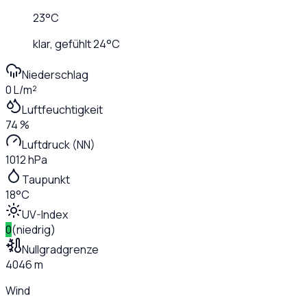
23
°C
klar
, gefühlt
24
°C
Niederschlag
0 L/m²
Luftfeuchtigkeit
74 %
Luftdruck (NN)
1012 hPa
Taupunkt
18°C
UV-Index
0
(
niedrig
)
Nullgradgrenze
4046 m
Wind