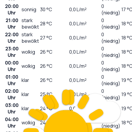
20:00
0
sonnig
30
°C
0,0
L/m²
17 °
Uhr
(niedrig)
21:00
stark
0
28
°C
0,0
L/m²
18 °
Uhr
bewölkt
(niedrig)
22:00
stark
0
27
°C
0,0
L/m²
18 °
Uhr
bewölkt
(niedrig)
23:00
0
wolkig
26
°C
0,0
L/m²
18 °
Uhr
(niedrig)
00:00
0
wolkig
26
°C
0,0
L/m²
18 °
Uhr
(niedrig)
01:00
0
klar
26
°C
0,0
L/m²
19 °
Uhr
(niedrig)
02:00
0
klar
25
°C
0,0
L/m²
19 °
Uhr
(niedrig)
03:00
0
klar
24
°C
0,0
L/m²
19 °
Uhr
(niedrig)
04:00
0
wolkig
24
°C
0,0
L/m²
18 °
Uhr
(niedrig)