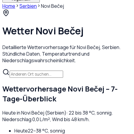
Home
Serbien
Novi Bečej
Wetter
Novi Bečej
Detaillierte Wettervorhersage für
Novi Bečej
,
Serbien
.
Stündliche Daten, Temperaturtrend und
Niederschlagswahrscheinlichkeit.
Wettervorhersage
Novi Bečej
– 7-
Tage-Überblick
Heute in
Novi Bečej
(
Serbien
):
22
bis
38
°C,
sonnig
.
Niederschlag
0,0
L/m², Wind bis
48
km/h.
Heute
22
–
38
°C,
sonnig