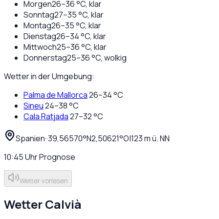
Morgen
26
–
36
°C,
klar
Sonntag
27
–
35
°C,
klar
Montag
26
–
35
°C,
klar
Dienstag
26
–
34
°C,
klar
Mittwoch
25
–
36
°C,
klar
Donnerstag
25
–
36
°C,
wolkig
Wetter in der Umgebung:
Palma de Mallorca
26
–
34
°C
Sineu
24
–
38
°C
Cala Ratjada
27
–
32
°C
Spanien
·
·
39,56570
°N
2,50621
°O
|
123
m ü. NN
10:45
Uhr
Prognose
Wetter vorlesen
Wetter
Calvià