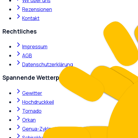
Wir über uns
Rezensionen
Kontakt
Rechtliches
Impressum
AGB
Datenschutzerklärung
Spannende Wetterphänomene
Gewitter
Hochdruckkeil
Tornado
Orkan
Genua-Zyklone
Schirokko