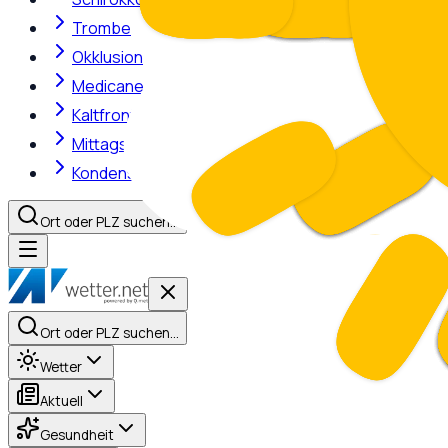
Trombe
Okklusion
Medicane
Kaltfront
Mittagshitze
Kondensstreifen
Ort oder PLZ suchen…
Ort oder PLZ suchen…
Wetter
Aktuell
Gesundheit