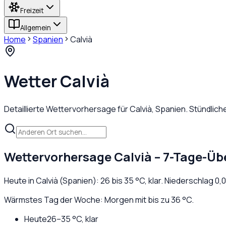
Freizeit
Allgemein
Home
Spanien
Calvià
Wetter
Calvià
Detaillierte Wettervorhersage für
Calvià
,
Spanien
. Stündlic
Wettervorhersage
Calvià
– 7-Tage-Üb
Heute in
Calvià
(
Spanien
):
26
bis
35
°C,
klar
. Niederschlag
0,0
Wärmstes Tag der Woche: Morgen mit bis zu 36 °C.
Heute
26
–
35
°C,
klar