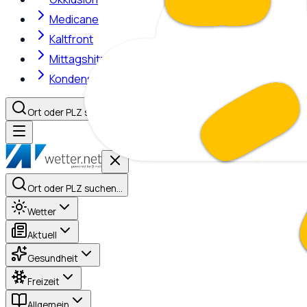
Medicane
Kaltfront
Mittagshitze
Kondensstreifen
Ort oder PLZ suchen…
Ort oder PLZ suchen…
Wetter
Aktuell
Gesundheit
Freizeit
Allgemein