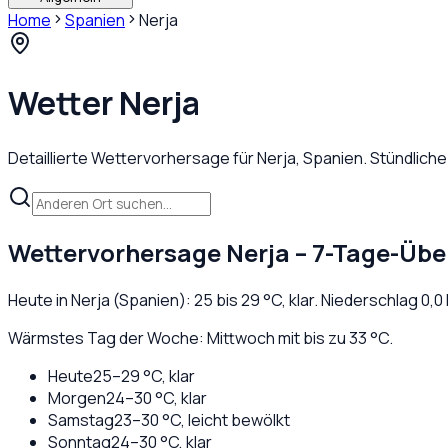
Home
Spanien
Nerja
Wetter
Nerja
Detaillierte Wettervorhersage für
Nerja
,
Spanien
. Stündlich
Wettervorhersage
Nerja
– 7-Tage-Übe
Heute in
Nerja
(
Spanien
):
25
bis
29
°C,
klar
. Niederschlag
0,0
Wärmstes Tag der Woche: Mittwoch mit bis zu 33 °C.
Heute
25
–
29
°C,
klar
Morgen
24
–
30
°C,
klar
Samstag
23
–
30
°C,
leicht bewölkt
Sonntag
24
–
30
°C,
klar