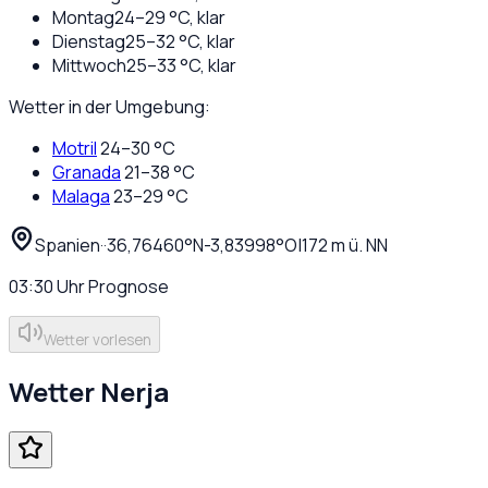
Montag
24
–
29
°C,
klar
Dienstag
25
–
32
°C,
klar
Mittwoch
25
–
33
°C,
klar
Wetter in der Umgebung:
Motril
24
–
30
°C
Granada
21
–
38
°C
Malaga
23
–
29
°C
Spanien
·
·
36,76460
°N
-3,83998
°O
|
172
m ü. NN
03:30
Uhr
Prognose
Wetter vorlesen
Wetter
Nerja