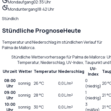
Mondaufgang
02:35 Uhr
Monduntergang
18:42 Uhr
Stündlich
Stündliche Prognose
Heute
Temperatur und Niederschlag im stündlichen Verlauf für
Palma de Mallorca
.
Stündliche Wettervorhersage für
Palma de Mallorca
: U
Temperatur, Niederschlag, UV-Index, Taupunkt und
UV-
Uhrzeit
Wetter
Temperatur
Niederschlag
Tau
Index
08:00
0
sonnig
26
°C
0,0
L/m²
20 °
Uhr
(niedrig)
09:00
1
sonnig
28
°C
0,0
L/m²
21 °
Uhr
(niedrig)
10:00
3
sonnig
30
°C
0,0
L/m²
21 °
Uhr
(mäßig)