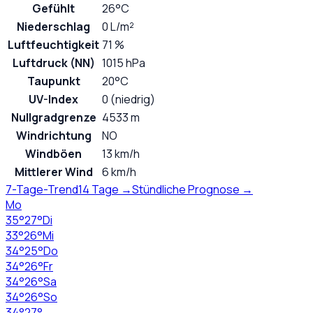
Gefühlt
26°C
Niederschlag
0 L/m²
Luftfeuchtigkeit
71 %
Luftdruck (NN)
1015 hPa
Taupunkt
20°C
UV-Index
0 (niedrig)
Nullgradgrenze
4533 m
Windrichtung
NO
Windböen
13 km/h
Mittlerer Wind
6 km/h
7-Tage-Trend
14 Tage →
Stündliche Prognose →
Mo
35
°
27
°
Di
33
°
26
°
Mi
34
°
25
°
Do
34
°
26
°
Fr
34
°
26
°
Sa
34
°
26
°
So
34
°
27
°