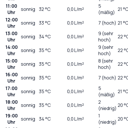
11:00
5
sonnig
32
°C
0,0
L/m²
21 °
Uhr
(mäßig)
12:00
sonnig
33
°C
0,0
L/m²
7 (hoch)
21 °
Uhr
13:00
9 (sehr
sonnig
34
°C
0,0
L/m²
22 °
Uhr
hoch)
14:00
9 (sehr
sonnig
35
°C
0,0
L/m²
22 °
Uhr
hoch)
15:00
8 (sehr
sonnig
35
°C
0,0
L/m²
22 °
Uhr
hoch)
16:00
sonnig
35
°C
0,0
L/m²
7 (hoch)
22 °
Uhr
17:00
5
sonnig
35
°C
0,0
L/m²
21 °
Uhr
(mäßig)
18:00
2
sonnig
35
°C
0,0
L/m²
20 °
Uhr
(niedrig)
19:00
1
sonnig
34
°C
0,0
L/m²
20 °
Uhr
(niedrig)