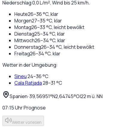
Niederschlag
0,0
L/m², Wind bis
25
km/h.
Heute
26
–
36
°C,
klar
Morgen
27
–
35
°C,
klar
Montag
26
–
33
°C,
leicht bewölkt
Dienstag
25
–
34
°C,
klar
Mittwoch
26
–
34
°C,
klar
Donnerstag
26
–
34
°C,
leicht bewölkt
Freitag
26
–
34
°C,
klar
Wetter in der Umgebung:
Sineu
24
–
36
°C
Cala Ratjada
28
–
31
°C
Spanien
·
·
39,56951
°N
2,64745
°O
|
22
m ü. NN
07:15
Uhr
Prognose
Wetter vorlesen