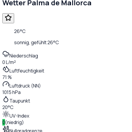
Wetter
Palma de Mallorca
26
°C
sonnig
, gefühlt
26
°C
Niederschlag
0 L/m²
Luftfeuchtigkeit
71 %
Luftdruck (NN)
1015 hPa
Taupunkt
20°C
UV-Index
0
(
niedrig
)
Nullgradgrenze