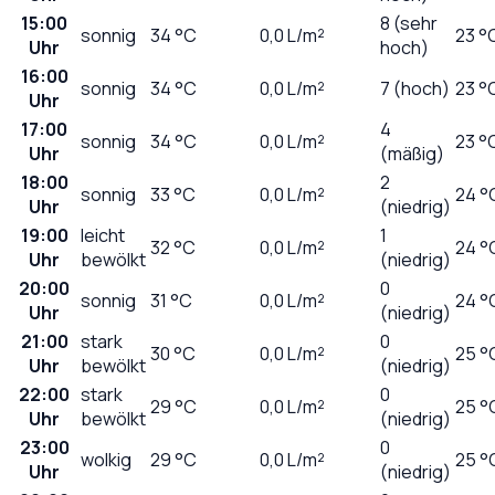
15:00
8 (sehr
sonnig
34
°C
0,0
L/m²
23 °
Uhr
hoch)
16:00
sonnig
34
°C
0,0
L/m²
7 (hoch)
23 °
Uhr
17:00
4
sonnig
34
°C
0,0
L/m²
23 °
Uhr
(mäßig)
18:00
2
sonnig
33
°C
0,0
L/m²
24 °
Uhr
(niedrig)
19:00
leicht
1
32
°C
0,0
L/m²
24 °
Uhr
bewölkt
(niedrig)
20:00
0
sonnig
31
°C
0,0
L/m²
24 °
Uhr
(niedrig)
21:00
stark
0
30
°C
0,0
L/m²
25 °
Uhr
bewölkt
(niedrig)
22:00
stark
0
29
°C
0,0
L/m²
25 °
Uhr
bewölkt
(niedrig)
23:00
0
wolkig
29
°C
0,0
L/m²
25 °
Uhr
(niedrig)