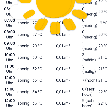
Uhr
(niedrig)
06:00
0
klar
27
°C
0,0
L/m²
20 °
Uhr
(niedrig)
07:00
0
sonnig
27
°C
0,0
L/m²
19 °
Uhr
(niedrig)
08:00
0
sonnig
27
°C
0,0
L/m²
20 °
Uhr
(niedrig)
09:00
1
sonnig
29
°C
0,0
L/m²
20 °
Uhr
(niedrig)
10:00
3
sonnig
30
°C
0,0
L/m²
21 °
Uhr
(mäßig)
11:00
5
sonnig
32
°C
0,0
L/m²
21 °
Uhr
(mäßig)
12:00
sonnig
33
°C
0,0
L/m²
7 (hoch)
21 °
Uhr
13:00
8 (sehr
sonnig
34
°C
0,0
L/m²
22 °
Uhr
hoch)
14:00
9 (sehr
sonnig
35
°C
0,0
L/m²
22 °
Uhr
hoch)