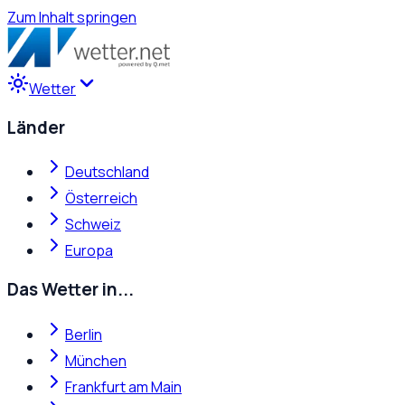
Zum Inhalt springen
Wetter
Länder
Deutschland
Österreich
Schweiz
Europa
Das Wetter in...
Berlin
München
Frankfurt am Main