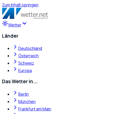
Zum Inhalt springen
Wetter
Länder
Deutschland
Österreich
Schweiz
Europa
Das Wetter in...
Berlin
München
Frankfurt am Main