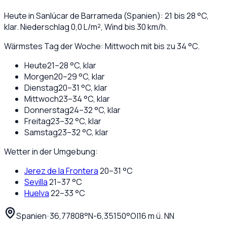
Heute in
Sanlúcar de Barrameda
(
Spanien
):
21
bis
28
°C,
klar
. Niederschlag
0,0
L/m², Wind bis
30
km/h.
Wärmstes Tag der Woche: Mittwoch mit bis zu 34 °C.
Heute
21
–
28
°C,
klar
Morgen
20
–
29
°C,
klar
Dienstag
20
–
31
°C,
klar
Mittwoch
23
–
34
°C,
klar
Donnerstag
24
–
32
°C,
klar
Freitag
23
–
32
°C,
klar
Samstag
23
–
32
°C,
klar
Wetter in der Umgebung:
Jerez de la Frontera
20
–
31
°C
Sevilla
21
–
37
°C
Huelva
22
–
33
°C
Spanien
·
·
36,77808
°N
-6,35150
°O
|
16
m ü. NN