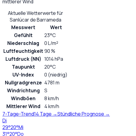
mittlerer Wind
Aktuelle Wetterwerte für
Sanlúcar de Barrameda
Messwert
Wert
Gefühlt
23°C
Niederschlag
0 L/m²
Luftfeuchtigkeit
90 %
Luftdruck (NN)
1014 hPa
Taupunkt
20°C
UV-Index
0 (niedrig)
Nullgradgrenze
4781 m
Windrichtung
S
Windböen
8 km/h
Mittlerer Wind
4 km/h
7-Tage-Trend
14 Tage →
Stündliche Prognose →
Di
29
°
20
°
Mi
31
°
20
°
Do