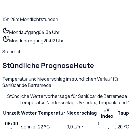
15h 28m
Mondlichtstunden
Mondaufgang
04:34 Uhr
Monduntergang
20:02 Uhr
Stündlich
Stündliche Prognose
Heute
Temperatur und Niederschlag im stündlichen Verlauf für
Sanlúcar de Barrameda
.
Stündliche Wettervorhersage für
Sanlúcar de Barrameda
:
Temperatur, Niederschlag, UV-Index, Taupunkt und 
UV-
Uhrzeit
Wetter
Temperatur
Niederschlag
Taup
Index
08:00
0
sonnig
22
°C
0,0
L/m²
20 °