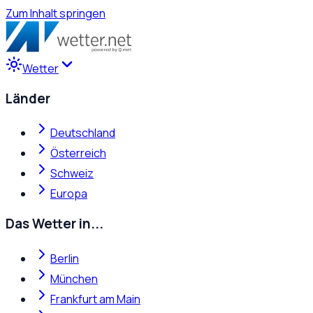
Zum Inhalt springen
Wetter
Länder
Deutschland
Österreich
Schweiz
Europa
Das Wetter in...
Berlin
München
Frankfurt am Main