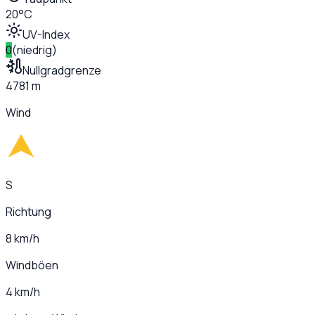
20°C
UV-Index
0
(
niedrig
)
Nullgradgrenze
4781 m
Wind
S
Richtung
8 km/h
Windböen
4 km/h