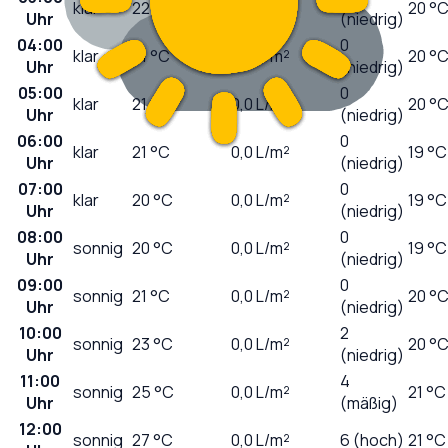
klar
22
°C
0,0
L/m²
20 °
Uhr
(niedrig)
04:00
0
klar
21
°C
0,0
L/m²
20 °
Uhr
(niedrig)
05:00
0
klar
21
°C
0,0
L/m²
20 °
Uhr
(niedrig)
06:00
0
klar
21
°C
0,0
L/m²
19 °C
Uhr
(niedrig)
07:00
0
klar
20
°C
0,0
L/m²
19 °C
Uhr
(niedrig)
08:00
0
sonnig
20
°C
0,0
L/m²
19 °C
Uhr
(niedrig)
09:00
0
sonnig
21
°C
0,0
L/m²
20 °
Uhr
(niedrig)
10:00
2
sonnig
23
°C
0,0
L/m²
20 °
Uhr
(niedrig)
11:00
4
sonnig
25
°C
0,0
L/m²
21 °C
Uhr
(mäßig)
12:00
sonnig
27
°C
0,0
L/m²
6 (hoch)
21 °C