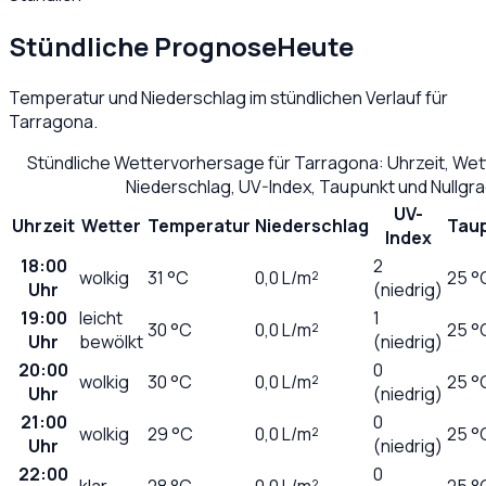
Stündliche Prognose
Heute
Temperatur und Niederschlag im stündlichen Verlauf für
Tarragona
.
Stündliche Wettervorhersage für
Tarragona
: Uhrzeit, We
Niederschlag, UV-Index, Taupunkt und Nullgr
UV-
Uhrzeit
Wetter
Temperatur
Niederschlag
Tau
Index
18:00
2
wolkig
31
°C
0,0
L/m²
25 °
Uhr
(niedrig)
19:00
leicht
1
30
°C
0,0
L/m²
25 °
Uhr
bewölkt
(niedrig)
20:00
0
wolkig
30
°C
0,0
L/m²
25 °
Uhr
(niedrig)
21:00
0
wolkig
29
°C
0,0
L/m²
25 °
Uhr
(niedrig)
22:00
0
klar
28
°C
0,0
L/m²
25 °