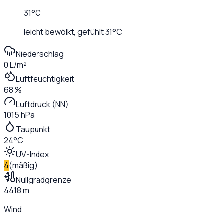
31
°C
leicht bewölkt
, gefühlt
31
°C
Niederschlag
0 L/m²
Luftfeuchtigkeit
68 %
Luftdruck (NN)
1015 hPa
Taupunkt
24°C
UV-Index
4
(
mäßig
)
Nullgradgrenze
4418 m
Wind