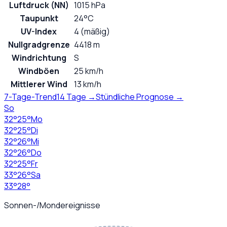
Luftdruck (NN)
1015 hPa
Taupunkt
24°C
UV-Index
4 (mäßig)
Nullgradgrenze
4418 m
Windrichtung
S
Windböen
25 km/h
Mittlerer Wind
13 km/h
7-Tage-Trend
14 Tage →
Stündliche Prognose →
So
32
°
25
°
Mo
32
°
25
°
Di
32
°
26
°
Mi
32
°
26
°
Do
32
°
25
°
Fr
33
°
26
°
Sa
33
°
28
°
Sonnen-/Mondereignisse