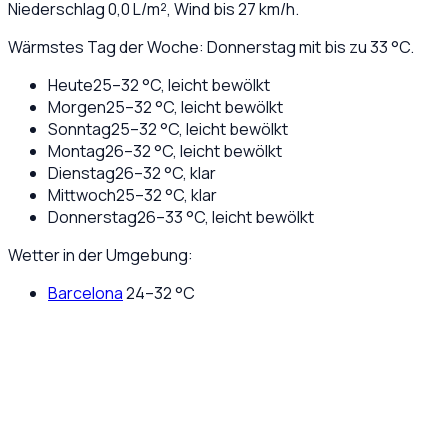
Niederschlag
0,0
L/m², Wind bis
27
km/h.
Wärmstes Tag der Woche: Donnerstag mit bis zu 33 °C.
Heute
25
–
32
°C,
leicht bewölkt
Morgen
25
–
32
°C,
leicht bewölkt
Sonntag
25
–
32
°C,
leicht bewölkt
Montag
26
–
32
°C,
leicht bewölkt
Dienstag
26
–
32
°C,
klar
Mittwoch
25
–
32
°C,
klar
Donnerstag
26
–
33
°C,
leicht bewölkt
Wetter in der Umgebung:
Barcelona
24
–
32
°C