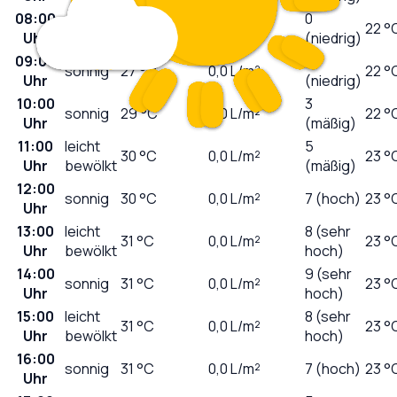
08:00
0
sonnig
25
°C
0,0
L/m²
22 °
Uhr
(niedrig)
09:00
1
sonnig
27
°C
0,0
L/m²
22 °
Uhr
(niedrig)
10:00
3
sonnig
29
°C
0,0
L/m²
22 °
Uhr
(mäßig)
11:00
leicht
5
30
°C
0,0
L/m²
23 °
Uhr
bewölkt
(mäßig)
12:00
sonnig
30
°C
0,0
L/m²
7 (hoch)
23 °
Uhr
13:00
leicht
8 (sehr
31
°C
0,0
L/m²
23 °
Uhr
bewölkt
hoch)
14:00
9 (sehr
sonnig
31
°C
0,0
L/m²
23 °
Uhr
hoch)
15:00
leicht
8 (sehr
31
°C
0,0
L/m²
23 °
Uhr
bewölkt
hoch)
16:00
sonnig
31
°C
0,0
L/m²
7 (hoch)
23 °
Uhr