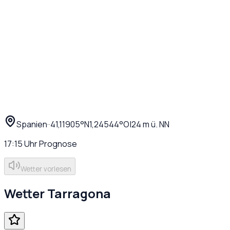
Spanien
·
·
41,11905
°N
1,24544
°O
|
24
m ü. NN
17:15
Uhr
Prognose
Wetter vorlesen
Wetter
Tarragona