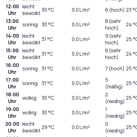
12:00
leicht
30
°C
0,0
L/m²
6 (hoch)
23 °
Uhr
bewölkt
13:00
8 (sehr
sonnig
30
°C
0,0
L/m²
24 °
Uhr
hoch)
14:00
leicht
9 (sehr
31
°C
0,0
L/m²
25 °
Uhr
bewölkt
hoch)
15:00
leicht
8 (sehr
31
°C
0,0
L/m²
24 °
Uhr
bewölkt
hoch)
16:00
sonnig
31
°C
0,0
L/m²
7 (hoch)
25 °
Uhr
17:00
5
sonnig
31
°C
0,0
L/m²
25 °
Uhr
(mäßig)
18:00
2
wolkig
30
°C
0,0
L/m²
25 °
Uhr
(niedrig)
19:00
1
wolkig
30
°C
0,0
L/m²
25 °
Uhr
(niedrig)
20:00
leicht
0
29
°C
0,0
L/m²
25 °
Uhr
bewölkt
(niedrig)