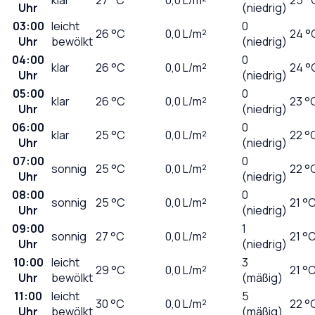
Uhr
(niedrig)
03:00
leicht
0
26
°C
0,0
L/m²
24 °
Uhr
bewölkt
(niedrig)
04:00
0
klar
26
°C
0,0
L/m²
24 °
Uhr
(niedrig)
05:00
0
klar
26
°C
0,0
L/m²
23 °
Uhr
(niedrig)
06:00
0
klar
25
°C
0,0
L/m²
22 °
Uhr
(niedrig)
07:00
0
sonnig
25
°C
0,0
L/m²
22 °
Uhr
(niedrig)
08:00
0
sonnig
25
°C
0,0
L/m²
21 °
Uhr
(niedrig)
09:00
1
sonnig
27
°C
0,0
L/m²
21 °
Uhr
(niedrig)
10:00
leicht
3
29
°C
0,0
L/m²
21 °
Uhr
bewölkt
(mäßig)
11:00
leicht
5
30
°C
0,0
L/m²
22 °
Uhr
bewölkt
(mäßig)