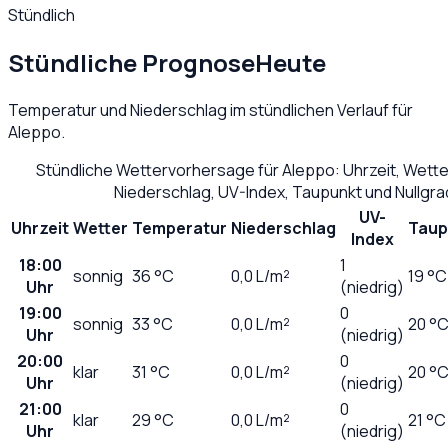
Stündlich
Stündliche Prognose
Heute
Temperatur und Niederschlag im stündlichen Verlauf für
Aleppo
.
Stündliche Wettervorhersage für
Aleppo
: Uhrzeit, Wett
Niederschlag, UV-Index, Taupunkt und Nullgr
UV-
Uhrzeit
Wetter
Temperatur
Niederschlag
Taup
Index
18:00
1
sonnig
36
°C
0,0
L/m²
19 °C
Uhr
(niedrig)
19:00
0
sonnig
33
°C
0,0
L/m²
20 °
Uhr
(niedrig)
20:00
0
klar
31
°C
0,0
L/m²
20 °
Uhr
(niedrig)
21:00
0
klar
29
°C
0,0
L/m²
21 °C
Uhr
(niedrig)