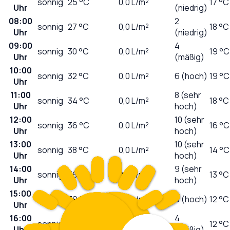
sonnig
25
°C
0,0
L/m²
17 °C
Uhr
(niedrig)
08:00
2
sonnig
27
°C
0,0
L/m²
18 °C
Uhr
(niedrig)
09:00
4
sonnig
30
°C
0,0
L/m²
19 °C
Uhr
(mäßig)
10:00
sonnig
32
°C
0,0
L/m²
6 (hoch)
19 °C
Uhr
11:00
8 (sehr
sonnig
34
°C
0,0
L/m²
18 °C
Uhr
hoch)
12:00
10 (sehr
sonnig
36
°C
0,0
L/m²
16 °C
Uhr
hoch)
13:00
10 (sehr
sonnig
38
°C
0,0
L/m²
14 °C
Uhr
hoch)
14:00
9 (sehr
sonnig
39
°C
0,0
L/m²
13 °C
Uhr
hoch)
15:00
sonnig
39
°C
0,0
L/m²
6 (hoch)
12 °C
Uhr
16:00
4
sonnig
39
°C
0,0
L/m²
12 °C
Uhr
(mäßig)