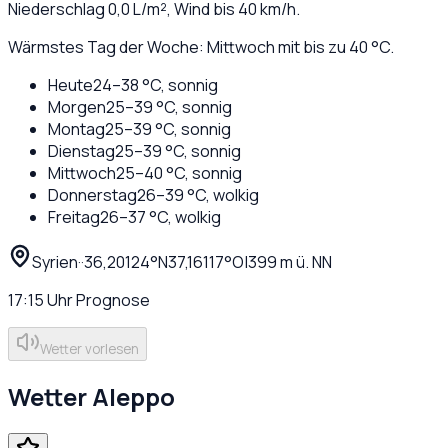
Niederschlag
0,0
L/m², Wind bis
40
km/h.
Wärmstes Tag der Woche: Mittwoch mit bis zu 40 °C.
Heute
24
–
38
°C,
sonnig
Morgen
25
–
39
°C,
sonnig
Montag
25
–
39
°C,
sonnig
Dienstag
25
–
39
°C,
sonnig
Mittwoch
25
–
40
°C,
sonnig
Donnerstag
26
–
39
°C,
wolkig
Freitag
26
–
37
°C,
wolkig
Syrien
·
·
36,20124
°N
37,16117
°O
|
399
m ü. NN
17:15
Uhr
Prognose
Wetter vorlesen
Wetter
Aleppo