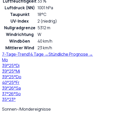
Luftfeuchtigkeit
33 %
Luftdruck (NN)
1001 hPa
Taupunkt
18°C
UV-Index
2 (niedrig)
Nullgradgrenze
5312 m
Windrichtung
W
Windböen
40 km/h
Mittlerer Wind
23 km/h
7-Tage-Trend
14 Tage →
Stündliche Prognose →
Mo
39
°
25
°
Di
39
°
25
°
Mi
39
°
25
°
Do
40
°
25
°
Fr
39
°
26
°
Sa
37
°
26
°
So
35
°
23
°
Sonnen-/Mondereignisse