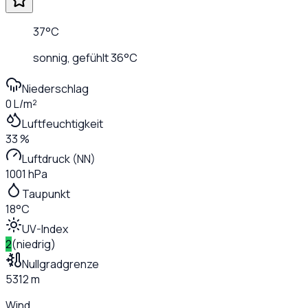
37
°C
sonnig
, gefühlt
36
°C
Niederschlag
0 L/m²
Luftfeuchtigkeit
33 %
Luftdruck (NN)
1001 hPa
Taupunkt
18°C
UV-Index
2
(
niedrig
)
Nullgradgrenze
5312 m
Wind