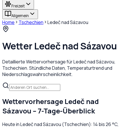
Freizeit
Allgemein
Home
Tschechien
Ledeč nad Sázavou
Wetter
Ledeč nad Sázavou
Detaillierte Wettervorhersage für
Ledeč nad Sázavou
,
Tschechien
. Stündliche Daten, Temperaturtrend und
Niederschlagswahrscheinlichkeit.
Wettervorhersage
Ledeč nad
Sázavou
– 7-Tage-Überblick
Heute in
Ledeč nad Sázavou
(
Tschechien
):
14
bis
26
°C,