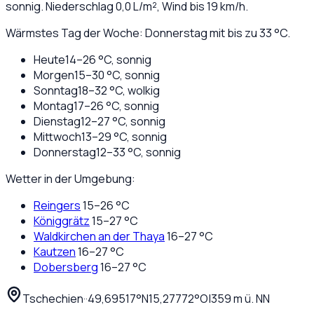
sonnig
. Niederschlag
0,0
L/m², Wind bis
19
km/h.
Wärmstes Tag der Woche: Donnerstag mit bis zu 33 °C.
Heute
14
–
26
°C,
sonnig
Morgen
15
–
30
°C,
sonnig
Sonntag
18
–
32
°C,
wolkig
Montag
17
–
26
°C,
sonnig
Dienstag
12
–
27
°C,
sonnig
Mittwoch
13
–
29
°C,
sonnig
Donnerstag
12
–
33
°C,
sonnig
Wetter in der Umgebung:
Reingers
15
–
26
°C
Königgrätz
15
–
27
°C
Waldkirchen an der Thaya
16
–
27
°C
Kautzen
16
–
27
°C
Dobersberg
16
–
27
°C
Tschechien
·
·
49,69517
°N
15,27772
°O
|
359
m ü. NN