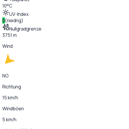
10°C
UV-Index
0
(
niedrig
)
Nullgradgrenze
3751 m
Wind
NO
Richtung
15 km/h
Windböen
5 km/h