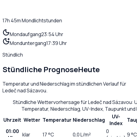
17h 45m
Mondlichtstunden
Mondaufgang
23:54 Uhr
Monduntergang
17:39 Uhr
Stündlich
Stündliche Prognose
Heute
Temperatur und Niederschlag im stündlichen Verlauf für
Ledeč nad Sázavou
.
Stündliche Wettervorhersage für
Ledeč nad Sázavou
: 
Temperatur, Niederschlag, UV-Index, Taupunkt und
UV-
Uhrzeit
Wetter
Temperatur
Niederschlag
Tau
Index
01:00
0
klar
17
°C
0,0
L/m²
9 °C