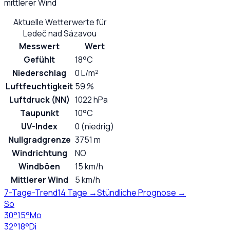
mittlerer Wind
Aktuelle Wetterwerte für
Ledeč nad Sázavou
Messwert
Wert
Gefühlt
18°C
Niederschlag
0 L/m²
Luftfeuchtigkeit
59 %
Luftdruck (NN)
1022 hPa
Taupunkt
10°C
UV-Index
0 (niedrig)
Nullgradgrenze
3751 m
Windrichtung
NO
Windböen
15 km/h
Mittlerer Wind
5 km/h
7-Tage-Trend
14 Tage →
Stündliche Prognose →
So
30
°
15
°
Mo
32
°
18
°
Di