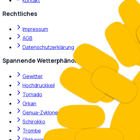
Kontakt
Rechtliches
Impressum
AGB
Datenschutzerklärung
Spannende Wetterphänomene
Gewitter
Hochdruckkeil
Tornado
Orkan
Genua-Zyklone
Schirokko
Trombe
Okklusion