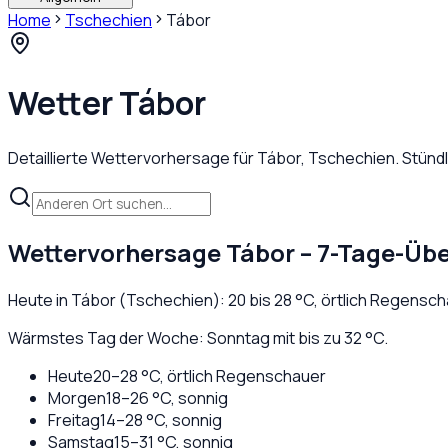
Home
Tschechien
Tábor
Wetter
Tábor
Detaillierte Wettervorhersage für
Tábor
,
Tschechien
. Stün
Wettervorhersage
Tábor
– 7-Tage-Übe
Heute in
Tábor
(
Tschechien
):
20
bis
28
°C,
örtlich Regensch
Wärmstes Tag der Woche: Sonntag mit bis zu 32 °C.
Heute
20
–
28
°C,
örtlich Regenschauer
Morgen
18
–
26
°C,
sonnig
Freitag
14
–
28
°C,
sonnig
Samstag
15
–
31
°C,
sonnig