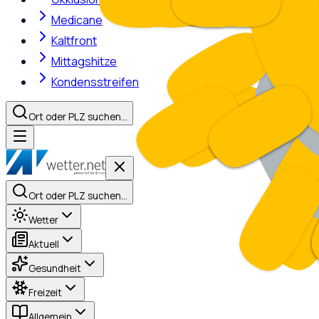
Medicane
Kaltfront
Mittagshitze
Kondensstreifen
Ort oder PLZ suchen…
Ort oder PLZ suchen…
Wetter
Aktuell
Gesundheit
Freizeit
Allgemein