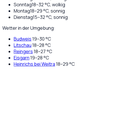
Sonntag
18
–
32
°C,
wolkig
Montag
18
–
29
°C,
sonnig
Dienstag
15
–
32
°C,
sonnig
Wetter in der Umgebung:
Budweis
19
–
30
°C
Litschau
18
–
28
°C
Reingers
18
–
27
°C
Eisgarn
19
–
28
°C
Heinrichs bei Weitra
18
–
29
°C