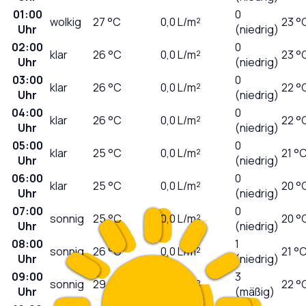
01:00
0
wolkig
27
°C
0,0
L/m²
23 °
Uhr
(niedrig)
02:00
0
klar
26
°C
0,0
L/m²
23 °
Uhr
(niedrig)
03:00
0
klar
26
°C
0,0
L/m²
22 °
Uhr
(niedrig)
04:00
0
klar
26
°C
0,0
L/m²
22 °
Uhr
(niedrig)
05:00
0
klar
25
°C
0,0
L/m²
21 °
Uhr
(niedrig)
06:00
0
klar
25
°C
0,0
L/m²
20 °
Uhr
(niedrig)
07:00
0
sonnig
25
°C
0,0
L/m²
20 °
Uhr
(niedrig)
08:00
1
sonnig
26
°C
0,0
L/m²
21 °
Uhr
(niedrig)
09:00
3
sonnig
29
°C
0,0
L/m²
22 °
Uhr
(mäßig)