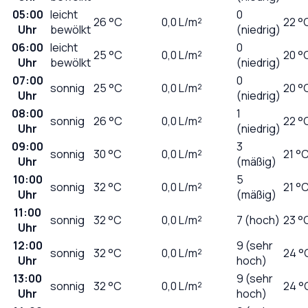
05:00
leicht
0
26
°C
0,0
L/m²
22 °
Uhr
bewölkt
(niedrig)
06:00
leicht
0
25
°C
0,0
L/m²
20 °
Uhr
bewölkt
(niedrig)
07:00
0
sonnig
25
°C
0,0
L/m²
20 °
Uhr
(niedrig)
08:00
1
sonnig
26
°C
0,0
L/m²
22 °
Uhr
(niedrig)
09:00
3
sonnig
30
°C
0,0
L/m²
21 °
Uhr
(mäßig)
10:00
5
sonnig
32
°C
0,0
L/m²
21 °
Uhr
(mäßig)
11:00
sonnig
32
°C
0,0
L/m²
7 (hoch)
23 °
Uhr
12:00
9 (sehr
sonnig
32
°C
0,0
L/m²
24 °
Uhr
hoch)
13:00
9 (sehr
sonnig
32
°C
0,0
L/m²
24 °
Uhr
hoch)