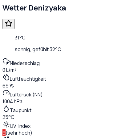
Wetter
Denizyaka
31
°C
sonnig
, gefühlt
32
°C
Niederschlag
0 L/m²
Luftfeuchtigkeit
69 %
Luftdruck (NN)
1004 hPa
Taupunkt
25°C
UV-Index
9
(
sehr hoch
)