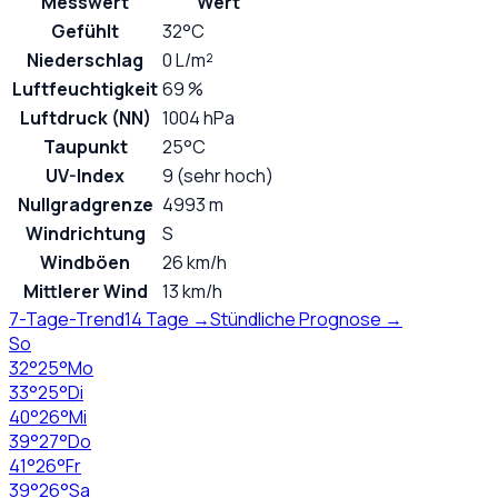
Messwert
Wert
Gefühlt
32°C
Niederschlag
0 L/m²
Luftfeuchtigkeit
69 %
Luftdruck (NN)
1004 hPa
Taupunkt
25°C
UV-Index
9 (sehr hoch)
Nullgradgrenze
4993 m
Windrichtung
S
Windböen
26 km/h
Mittlerer Wind
13 km/h
7-Tage-Trend
14 Tage →
Stündliche Prognose →
So
32
°
25
°
Mo
33
°
25
°
Di
40
°
26
°
Mi
39
°
27
°
Do
41
°
26
°
Fr
39
°
26
°
Sa