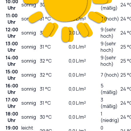
10:00
5
sonnig
30
°C
0,0
L/m²
24 °
Uhr
(mäßig)
11:00
sonnig
31
°C
0,0
L/m²
7 (hoch)
24 °
Uhr
12:00
9 (sehr
sonnig
31
°C
0,0
L/m²
24 °
Uhr
hoch)
13:00
9 (sehr
sonnig
31
°C
0,0
L/m²
25 °
Uhr
hoch)
14:00
9 (sehr
sonnig
32
°C
0,0
L/m²
25 °
Uhr
hoch)
15:00
sonnig
32
°C
0,0
L/m²
7 (hoch)
25 °
Uhr
16:00
5
sonnig
31
°C
0,0
L/m²
24 °
Uhr
(mäßig)
17:00
3
sonnig
31
°C
0,0
L/m²
24 °
Uhr
(mäßig)
18:00
1
sonnig
30
°C
0,0
L/m²
24 °
Uhr
(niedrig)
19:00
leicht
0
29
°C
0,0
L/m²
24 °