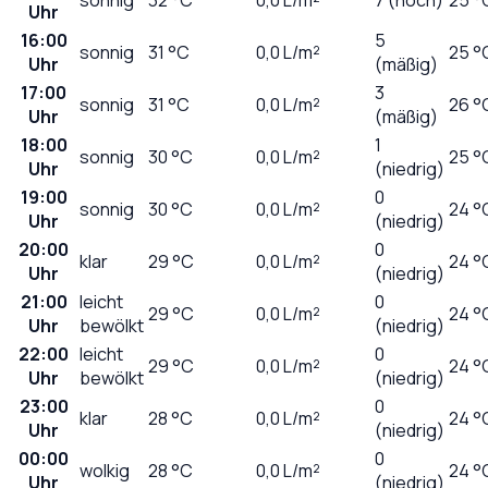
Uhr
16:00
5
sonnig
31
°C
0,0
L/m²
25 °
Uhr
(mäßig)
17:00
3
sonnig
31
°C
0,0
L/m²
26 °
Uhr
(mäßig)
18:00
1
sonnig
30
°C
0,0
L/m²
25 °
Uhr
(niedrig)
19:00
0
sonnig
30
°C
0,0
L/m²
24 °
Uhr
(niedrig)
20:00
0
klar
29
°C
0,0
L/m²
24 °
Uhr
(niedrig)
21:00
leicht
0
29
°C
0,0
L/m²
24 °
Uhr
bewölkt
(niedrig)
22:00
leicht
0
29
°C
0,0
L/m²
24 °
Uhr
bewölkt
(niedrig)
23:00
0
klar
28
°C
0,0
L/m²
24 °
Uhr
(niedrig)
00:00
0
wolkig
28
°C
0,0
L/m²
24 °
Uhr
(niedrig)