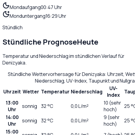
Mondaufgang
00:47 Uhr
Monduntergang
16:29 Uhr
Stündlich
Stündliche Prognose
Heute
Temperatur und Niederschlag im stündlichen Verlauf für
Denizyaka
.
Stündliche Wettervorhersage für
Denizyaka
: Uhrzeit, We
Niederschlag, UV-Index, Taupunkt und Nullgr
UV-
Uhrzeit
Wetter
Temperatur
Niederschlag
Tau
Index
13:00
10 (sehr
sonnig
32
°C
0,0
L/m²
25 °
Uhr
hoch)
14:00
9 (sehr
sonnig
32
°C
0,0
L/m²
25 °
Uhr
hoch)
15:00
sonnig
32
°C
0,0
L/m²
7 (hoch)
25 °