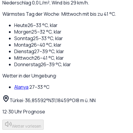
Niederschlag
0,0
L/m², Wind bis
29
km/h.
Wärmstes Tag der Woche: Mittwoch mit bis zu 41 °C.
Heute
26
–
33
°C,
klar
Morgen
25
–
32
°C,
klar
Sonntag
25
–
33
°C,
klar
Montag
26
–
40
°C,
klar
Dienstag
27
–
39
°C,
klar
Mittwoch
26
–
41
°C,
klar
Donnerstag
26
–
39
°C,
klar
Wetter in der Umgebung:
Alanya
27
–
33
°C
Türkei
·
·
36,85592
°N
31,18459
°O
|
8
m ü. NN
12:30
Uhr
Prognose
Wetter vorlesen