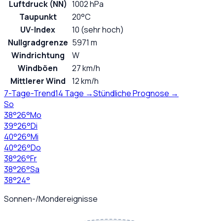
Luftdruck (NN)
1002 hPa
Taupunkt
20°C
UV-Index
10 (sehr hoch)
Nullgradgrenze
5971 m
Windrichtung
W
Windböen
27 km/h
Mittlerer Wind
12 km/h
7-Tage-Trend
14 Tage →
Stündliche Prognose →
So
38
°
26
°
Mo
39
°
26
°
Di
40
°
26
°
Mi
40
°
26
°
Do
38
°
26
°
Fr
38
°
26
°
Sa
38
°
24
°
Sonnen-/Mondereignisse