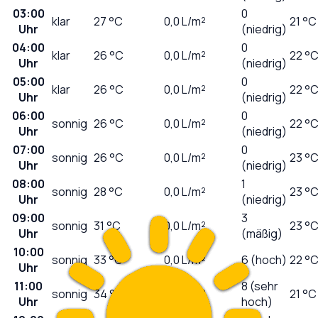
03:00
0
klar
27
°C
0,0
L/m²
21 °C
Uhr
(niedrig)
04:00
0
klar
26
°C
0,0
L/m²
22 °
Uhr
(niedrig)
05:00
0
klar
26
°C
0,0
L/m²
22 °
Uhr
(niedrig)
06:00
0
sonnig
26
°C
0,0
L/m²
22 °
Uhr
(niedrig)
07:00
0
sonnig
26
°C
0,0
L/m²
23 °
Uhr
(niedrig)
08:00
1
sonnig
28
°C
0,0
L/m²
23 °
Uhr
(niedrig)
09:00
3
sonnig
31
°C
0,0
L/m²
23 °
Uhr
(mäßig)
10:00
sonnig
33
°C
0,0
L/m²
6 (hoch)
22 °
Uhr
11:00
8 (sehr
sonnig
34
°C
0,0
L/m²
21 °C
Uhr
hoch)