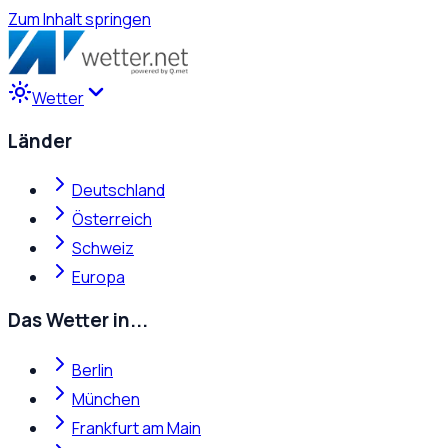
Zum Inhalt springen
Wetter
Länder
Deutschland
Österreich
Schweiz
Europa
Das Wetter in...
Berlin
München
Frankfurt am Main