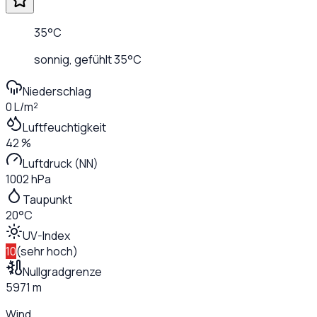
35
°C
sonnig
, gefühlt
35
°C
Niederschlag
0 L/m²
Luftfeuchtigkeit
42 %
Luftdruck (NN)
1002 hPa
Taupunkt
20°C
UV-Index
10
(
sehr hoch
)
Nullgradgrenze
5971 m
Wind