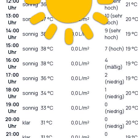
12:00
9 (sehr
sonnig
36
°C
0,0
L/m²
21 °C
Uhr
hoch)
13:00
10 (sehr
sonnig
37
°C
0,0
L/m²
20 °
Uhr
hoch)
14:00
9 (sehr
sonnig
38
°C
0,0
L/m²
19 °C
Uhr
hoch)
15:00
sonnig
38
°C
0,0
L/m²
7 (hoch)
19 °C
Uhr
16:00
4
sonnig
38
°C
0,0
L/m²
19 °C
Uhr
(mäßig)
17:00
2
sonnig
36
°C
0,0
L/m²
19 °C
Uhr
(niedrig)
18:00
1
sonnig
34
°C
0,0
L/m²
20 °
Uhr
(niedrig)
19:00
0
sonnig
33
°C
0,0
L/m²
20 °
Uhr
(niedrig)
20:00
0
klar
31
°C
0,0
L/m²
20 °
Uhr
(niedrig)
21:00
0
klar
31
°C
0,0
L/m²
19 °C