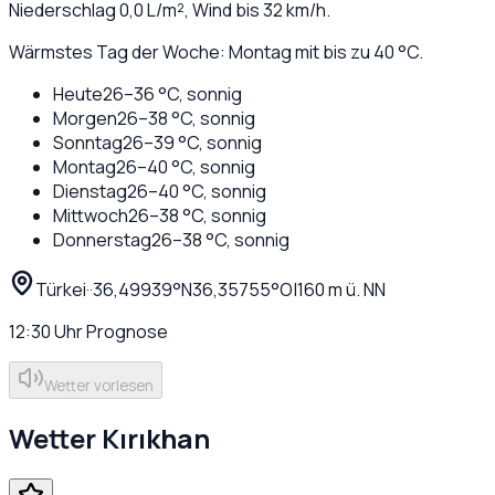
Niederschlag
0,0
L/m², Wind bis
32
km/h.
Wärmstes Tag der Woche: Montag mit bis zu 40 °C.
Heute
26
–
36
°C,
sonnig
Morgen
26
–
38
°C,
sonnig
Sonntag
26
–
39
°C,
sonnig
Montag
26
–
40
°C,
sonnig
Dienstag
26
–
40
°C,
sonnig
Mittwoch
26
–
38
°C,
sonnig
Donnerstag
26
–
38
°C,
sonnig
Türkei
·
·
36,49939
°N
36,35755
°O
|
160
m ü. NN
12:30
Uhr
Prognose
Wetter vorlesen
Wetter
Kırıkhan