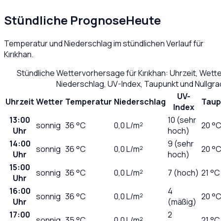
Stündliche Prognose
Heute
Temperatur und Niederschlag im stündlichen Verlauf für
Kırıkhan
.
Stündliche Wettervorhersage für
Kırıkhan
: Uhrzeit, Wett
Niederschlag, UV-Index, Taupunkt und Nullgr
UV-
Uhrzeit
Wetter
Temperatur
Niederschlag
Taup
Index
13:00
10 (sehr
sonnig
36
°C
0,0
L/m²
20 °
Uhr
hoch)
14:00
9 (sehr
sonnig
36
°C
0,0
L/m²
20 °
Uhr
hoch)
15:00
sonnig
36
°C
0,0
L/m²
7 (hoch)
21 °C
Uhr
16:00
4
sonnig
36
°C
0,0
L/m²
20 °
Uhr
(mäßig)
17:00
2
sonnig
35
°C
0,0
L/m²
21 °C