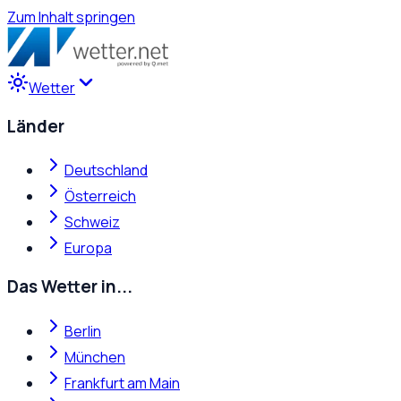
Zum Inhalt springen
Wetter
Länder
Deutschland
Österreich
Schweiz
Europa
Das Wetter in...
Berlin
München
Frankfurt am Main