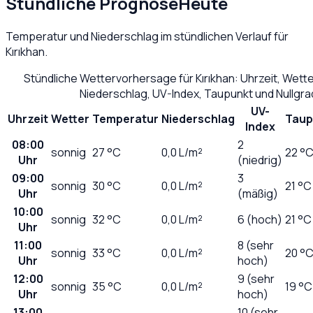
Stündliche Prognose
Heute
Temperatur und Niederschlag im stündlichen Verlauf für
Kırıkhan
.
Stündliche Wettervorhersage für
Kırıkhan
: Uhrzeit, Wett
Niederschlag, UV-Index, Taupunkt und Nullgr
UV-
Uhrzeit
Wetter
Temperatur
Niederschlag
Taup
Index
08:00
2
sonnig
27
°C
0,0
L/m²
22 °
Uhr
(niedrig)
09:00
3
sonnig
30
°C
0,0
L/m²
21 °C
Uhr
(mäßig)
10:00
sonnig
32
°C
0,0
L/m²
6 (hoch)
21 °C
Uhr
11:00
8 (sehr
sonnig
33
°C
0,0
L/m²
20 °
Uhr
hoch)
12:00
9 (sehr
sonnig
35
°C
0,0
L/m²
19 °C
Uhr
hoch)
13:00
10 (sehr