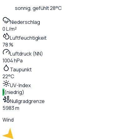
sonnig
, gefühlt
28
°C
Niederschlag
0 L/m²
Luftfeuchtigkeit
78 %
Luftdruck (NN)
1004 hPa
Taupunkt
22°C
UV-Index
1
(
niedrig
)
Nullgradgrenze
5983 m
Wind