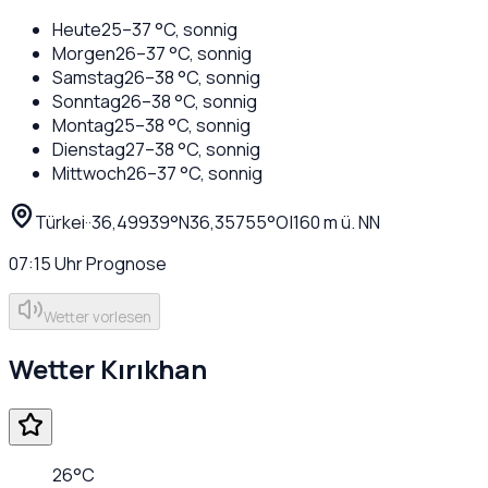
Heute
25
–
37
°C,
sonnig
Morgen
26
–
37
°C,
sonnig
Samstag
26
–
38
°C,
sonnig
Sonntag
26
–
38
°C,
sonnig
Montag
25
–
38
°C,
sonnig
Dienstag
27
–
38
°C,
sonnig
Mittwoch
26
–
37
°C,
sonnig
Türkei
·
·
36,49939
°N
36,35755
°O
|
160
m ü. NN
07:15
Uhr
Prognose
Wetter vorlesen
Wetter
Kırıkhan
26
°C