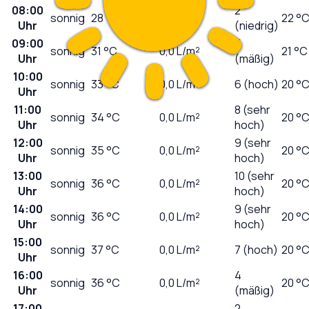
08:00
2
sonnig
28
°C
0,0
L/m²
22 °
Uhr
(niedrig)
09:00
3
sonnig
31
°C
0,0
L/m²
21 °C
Uhr
(mäßig)
10:00
sonnig
33
°C
0,0
L/m²
6 (hoch)
20 °
Uhr
11:00
8 (sehr
sonnig
34
°C
0,0
L/m²
20 °
Uhr
hoch)
12:00
9 (sehr
sonnig
35
°C
0,0
L/m²
20 °
Uhr
hoch)
13:00
10 (sehr
sonnig
36
°C
0,0
L/m²
20 °
Uhr
hoch)
14:00
9 (sehr
sonnig
36
°C
0,0
L/m²
20 °
Uhr
hoch)
15:00
sonnig
37
°C
0,0
L/m²
7 (hoch)
20 °
Uhr
16:00
4
sonnig
36
°C
0,0
L/m²
20 °
Uhr
(mäßig)
17:00
2