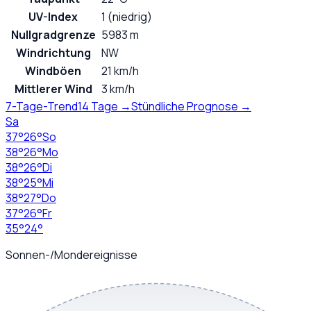
UV-Index
1 (niedrig)
Nullgradgrenze
5983 m
Windrichtung
NW
Windböen
21 km/h
Mittlerer Wind
3 km/h
7-Tage-Trend
14 Tage →
Stündliche Prognose →
Sa
37
°
26
°
So
38
°
26
°
Mo
38
°
26
°
Di
38
°
25
°
Mi
38
°
27
°
Do
37
°
26
°
Fr
35
°
24
°
Sonnen-/Mondereignisse