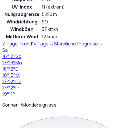
UV-Index
11 (extrem)
Nullgradgrenze
5220 m
Windrichtung
SO
Windböen
37 km/h
Mittlerer Wind
12 km/h
7-Tage-Trend
14 Tage →
Stündliche Prognose →
Sa
16
°
13
°
So
17
°
13
°
Mo
18
°
12
°
Di
16
°
13
°
Mi
17
°
12
°
Do
17
°
12
°
Fr
19
°
11
°
Sonnen-/Mondereignisse