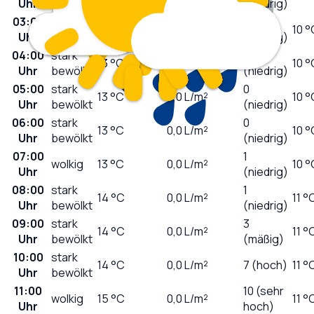
Uhr
bewölkt
(niedrig)
03:00
stark
0
13
°C
0,0
L/m²
10 °
Uhr
bewölkt
(niedrig)
04:00
stark
0
13
°C
0,0
L/m²
10 °
Uhr
bewölkt
(niedrig)
05:00
stark
0
13
°C
0,0
L/m²
10 °
Uhr
bewölkt
(niedrig)
06:00
stark
0
13
°C
0,0
L/m²
10 °
Uhr
bewölkt
(niedrig)
07:00
1
wolkig
13
°C
0,0
L/m²
10 °
Uhr
(niedrig)
08:00
stark
1
14
°C
0,0
L/m²
11 °
Uhr
bewölkt
(niedrig)
09:00
stark
3
14
°C
0,0
L/m²
11 °
Uhr
bewölkt
(mäßig)
10:00
stark
14
°C
0,0
L/m²
7 (hoch)
11 °
Uhr
bewölkt
11:00
10 (sehr
wolkig
15
°C
0,0
L/m²
11 °
Uhr
hoch)