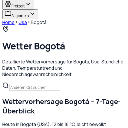
Freizeit
Allgemein
Home
Usa
Bogotá
Wetter
Bogotá
Detaillierte Wettervorhersage für
Bogotá
,
Usa
. Stündliche
Daten, Temperaturtrend und
Niederschlagswahrscheinlichkeit.
Wettervorhersage
Bogotá
– 7-Tage-
Überblick
Heute in
Bogotá
(
USA
):
12
bis
18
°C,
leicht bewölkt
.