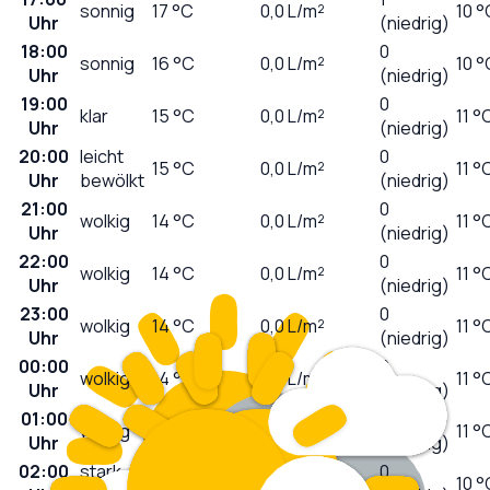
sonnig
17
°C
0,0
L/m²
10 °
Uhr
(niedrig)
18:00
0
sonnig
16
°C
0,0
L/m²
10 °
Uhr
(niedrig)
19:00
0
klar
15
°C
0,0
L/m²
11 °
Uhr
(niedrig)
20:00
leicht
0
15
°C
0,0
L/m²
11 °
Uhr
bewölkt
(niedrig)
21:00
0
wolkig
14
°C
0,0
L/m²
11 °
Uhr
(niedrig)
22:00
0
wolkig
14
°C
0,0
L/m²
11 °
Uhr
(niedrig)
23:00
0
wolkig
14
°C
0,0
L/m²
11 °
Uhr
(niedrig)
00:00
0
wolkig
14
°C
0,0
L/m²
11 °
Uhr
(niedrig)
01:00
0
wolkig
14
°C
0,0
L/m²
11 °
Uhr
(niedrig)
02:00
stark
0
13
°C
0,0
L/m²
10 °