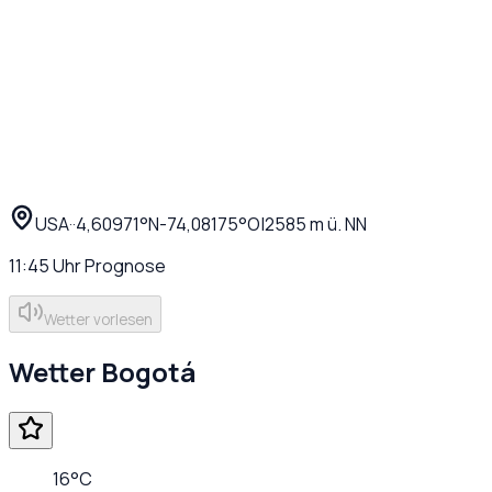
USA
·
·
4,60971
°N
-74,08175
°O
|
2585
m ü. NN
11:45
Uhr
Prognose
Wetter vorlesen
Wetter
Bogotá
16
°C