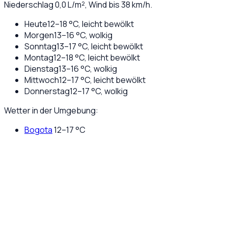
Niederschlag
0,0
L/m², Wind bis
38
km/h.
Heute
12
–
18
°C,
leicht bewölkt
Morgen
13
–
16
°C,
wolkig
Sonntag
13
–
17
°C,
leicht bewölkt
Montag
12
–
18
°C,
leicht bewölkt
Dienstag
13
–
16
°C,
wolkig
Mittwoch
12
–
17
°C,
leicht bewölkt
Donnerstag
12
–
17
°C,
wolkig
Wetter in der Umgebung:
Bogota
12
–
17
°C