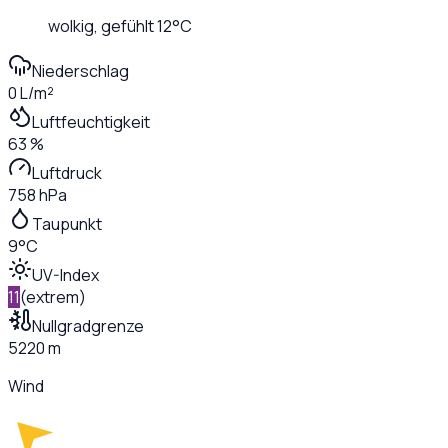
wolkig
, gefühlt
12
°C
Niederschlag
0 L/m²
Luftfeuchtigkeit
63 %
Luftdruck
758 hPa
Taupunkt
9°C
UV-Index
11
(
extrem
)
Nullgradgrenze
5220 m
Wind