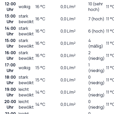
12:00
10 (sehr
wolkig
16
°C
0,0
L/m²
11 °
Uhr
hoch)
13:00
stark
16
°C
0,0
L/m²
7 (hoch)
11 °
Uhr
bewölkt
14:00
stark
16
°C
0,0
L/m²
6 (hoch)
11 °
Uhr
bewölkt
15:00
stark
4
16
°C
0,0
L/m²
11 °
Uhr
bewölkt
(mäßig)
16:00
stark
2
16
°C
0,0
L/m²
11 °
Uhr
bewölkt
(niedrig)
17:00
1
wolkig
15
°C
0,0
L/m²
11 °
Uhr
(niedrig)
18:00
stark
0
15
°C
0,0
L/m²
11 °
Uhr
bewölkt
(niedrig)
19:00
leicht
0
14
°C
0,0
L/m²
11 °
Uhr
bewölkt
(niedrig)
20:00
leicht
0
14
°C
0,0
L/m²
11 °
Uhr
bewölkt
(niedrig)
21:00
leicht
0