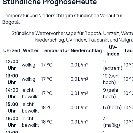
Stündliche Prognose
Heute
Temperatur und Niederschlag im stündlichen Verlauf für
Bogotá
.
Stündliche Wettervorhersage für
Bogotá
: Uhrzeit, Wet
Niederschlag, UV-Index, Taupunkt und Nullg
UV-
Uhrzeit
Wetter
Temperatur
Niederschlag
Tau
Index
12:00
11
wolkig
17
°C
0,0
L/m²
10 °
Uhr
(extrem)
13:00
10 (sehr
wolkig
17
°C
0,0
L/m²
10 °
Uhr
hoch)
14:00
leicht
9 (sehr
17
°C
0,0
L/m²
10 °
Uhr
bewölkt
hoch)
15:00
leicht
18
°C
0,0
L/m²
6 (hoch)
10 °
Uhr
bewölkt
16:00
leicht
3
18
°C
0,0
L/m²
10 °
Uhr
bewölkt
(mäßig)
17:00
1