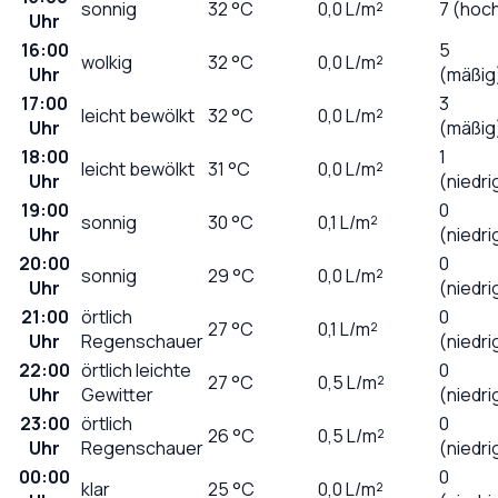
sonnig
32
°C
0,0
L/m²
7 (hoc
Uhr
16:00
5
wolkig
32
°C
0,0
L/m²
Uhr
(mäßig
17:00
3
leicht bewölkt
32
°C
0,0
L/m²
Uhr
(mäßig
18:00
1
leicht bewölkt
31
°C
0,0
L/m²
Uhr
(niedri
19:00
0
sonnig
30
°C
0,1
L/m²
Uhr
(niedri
20:00
0
sonnig
29
°C
0,0
L/m²
Uhr
(niedri
21:00
örtlich
0
27
°C
0,1
L/m²
Uhr
Regenschauer
(niedri
22:00
örtlich leichte
0
27
°C
0,5
L/m²
Uhr
Gewitter
(niedri
23:00
örtlich
0
26
°C
0,5
L/m²
Uhr
Regenschauer
(niedri
00:00
0
klar
25
°C
0,0
L/m²