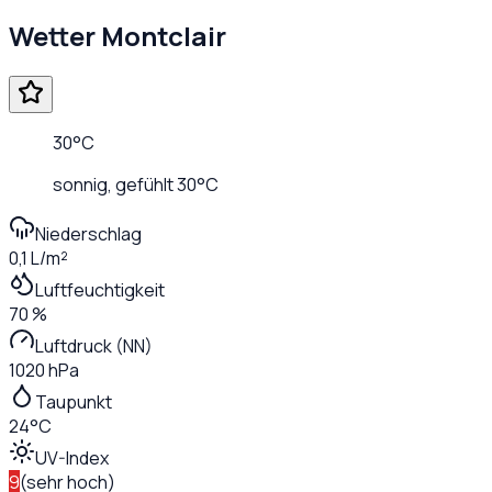
Wetter
Montclair
30
°C
sonnig
, gefühlt
30
°C
Niederschlag
0,1 L/m²
Luftfeuchtigkeit
70 %
Luftdruck (NN)
1020 hPa
Taupunkt
24°C
UV-Index
9
(
sehr hoch
)