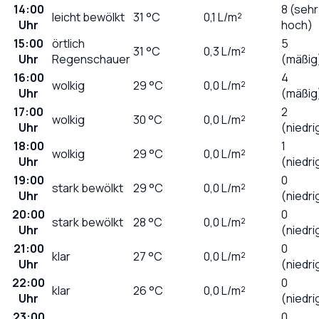
14:00
8 (sehr
leicht bewölkt
31
°C
0,1
L/m²
Uhr
hoch)
15:00
örtlich
5
31
°C
0,3
L/m²
Uhr
Regenschauer
(mäßig
16:00
4
wolkig
29
°C
0,0
L/m²
Uhr
(mäßig
17:00
2
wolkig
30
°C
0,0
L/m²
Uhr
(niedri
18:00
1
wolkig
29
°C
0,0
L/m²
Uhr
(niedri
19:00
0
stark bewölkt
29
°C
0,0
L/m²
Uhr
(niedri
20:00
0
stark bewölkt
28
°C
0,0
L/m²
Uhr
(niedri
21:00
0
klar
27
°C
0,0
L/m²
Uhr
(niedri
22:00
0
klar
26
°C
0,0
L/m²
Uhr
(niedri
23:00
0