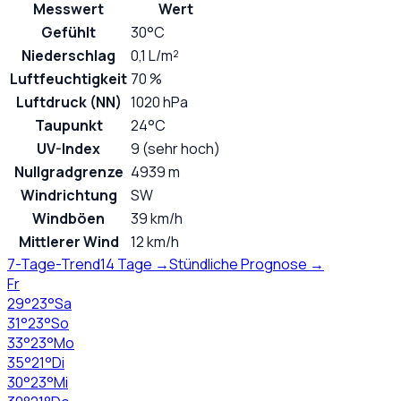
Messwert
Wert
Gefühlt
30°C
Niederschlag
0,1 L/m²
Luftfeuchtigkeit
70 %
Luftdruck (NN)
1020 hPa
Taupunkt
24°C
UV-Index
9 (sehr hoch)
Nullgradgrenze
4939 m
Windrichtung
SW
Windböen
39 km/h
Mittlerer Wind
12 km/h
7-Tage-Trend
14 Tage →
Stündliche Prognose →
Fr
29
°
23
°
Sa
31
°
23
°
So
33
°
23
°
Mo
35
°
21
°
Di
30
°
23
°
Mi