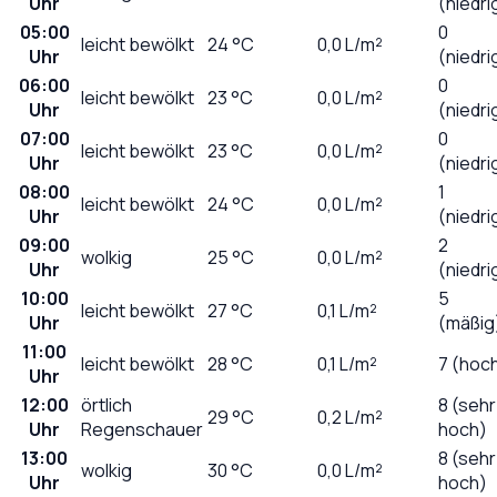
Uhr
(niedri
05:00
0
leicht bewölkt
24
°C
0,0
L/m²
Uhr
(niedri
06:00
0
leicht bewölkt
23
°C
0,0
L/m²
Uhr
(niedri
07:00
0
leicht bewölkt
23
°C
0,0
L/m²
Uhr
(niedri
08:00
1
leicht bewölkt
24
°C
0,0
L/m²
Uhr
(niedri
09:00
2
wolkig
25
°C
0,0
L/m²
Uhr
(niedri
10:00
5
leicht bewölkt
27
°C
0,1
L/m²
Uhr
(mäßig
11:00
leicht bewölkt
28
°C
0,1
L/m²
7 (hoc
Uhr
12:00
örtlich
8 (sehr
29
°C
0,2
L/m²
Uhr
Regenschauer
hoch)
13:00
8 (sehr
wolkig
30
°C
0,0
L/m²
Uhr
hoch)