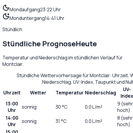
Mondaufgang
23:22 Uhr
Monduntergang
14:41 Uhr
Stündlich
Stündliche Prognose
Heute
Temperatur und Niederschlag im stündlichen Verlauf für
Montclair
.
Stündliche Wettervorhersage für
Montclair
: Uhrzeit,
Niederschlag, UV-Index, Taupunkt und Nu
UV-
Uhrzeit
Wetter
Temperatur
Niederschlag
Inde
13:00
9 (sehr
sonnig
30
°C
0,0
L/m²
Uhr
hoch)
14:00
8 (sehr
sonnig
31
°C
0,0
L/m²
Uhr
hoch)
15:00