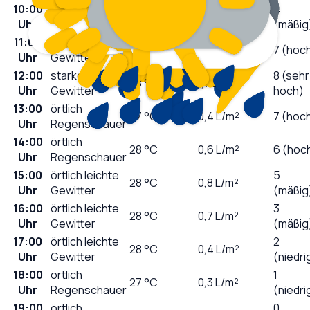
10:00
örtlich
4
28
°C
0,2
L/m²
Uhr
Regenschauer
(mäßig
11:00
starke
28
°C
1,5
L/m²
7 (hoc
Uhr
Gewitter
12:00
starke
8 (sehr
28
°C
1,7
L/m²
Uhr
Gewitter
hoch)
13:00
örtlich
27
°C
0,4
L/m²
7 (hoc
Uhr
Regenschauer
14:00
örtlich
28
°C
0,6
L/m²
6 (hoc
Uhr
Regenschauer
15:00
örtlich leichte
5
28
°C
0,8
L/m²
Uhr
Gewitter
(mäßig
16:00
örtlich leichte
3
28
°C
0,7
L/m²
Uhr
Gewitter
(mäßig
17:00
örtlich leichte
2
28
°C
0,4
L/m²
Uhr
Gewitter
(niedri
18:00
örtlich
1
27
°C
0,3
L/m²
Uhr
Regenschauer
(niedri
19:00
örtlich
0