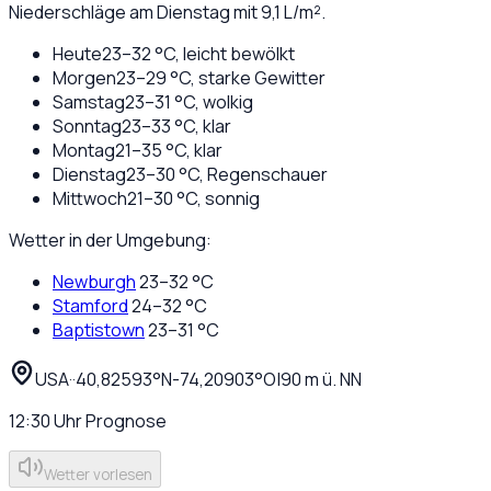
Niederschläge am Dienstag mit 9,1 L/m².
Heute
23
–
32
°C,
leicht bewölkt
Morgen
23
–
29
°C,
starke Gewitter
Samstag
23
–
31
°C,
wolkig
Sonntag
23
–
33
°C,
klar
Montag
21
–
35
°C,
klar
Dienstag
23
–
30
°C,
Regenschauer
Mittwoch
21
–
30
°C,
sonnig
Wetter in der Umgebung:
Newburgh
23
–
32
°C
Stamford
24
–
32
°C
Baptistown
23
–
31
°C
USA
·
·
40,82593
°N
-74,20903
°O
|
90
m ü. NN
12:30
Uhr
Prognose
Wetter vorlesen