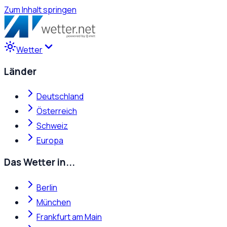
Zum Inhalt springen
Wetter
Länder
Deutschland
Österreich
Schweiz
Europa
Das Wetter in...
Berlin
München
Frankfurt am Main