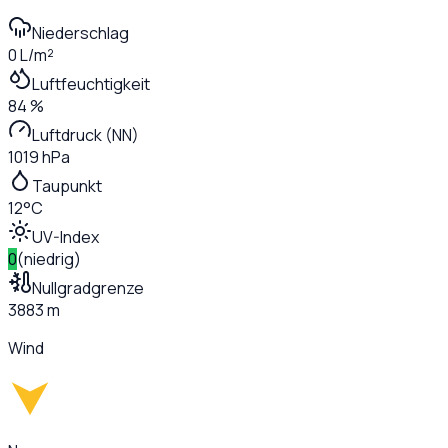
Niederschlag
0 L/m²
Luftfeuchtigkeit
84 %
Luftdruck (NN)
1019 hPa
Taupunkt
12°C
UV-Index
0
(
niedrig
)
Nullgradgrenze
3883 m
Wind