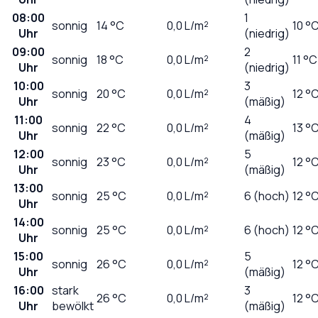
08:00
1
sonnig
14
°C
0,0
L/m²
10 °
Uhr
(niedrig)
09:00
2
sonnig
18
°C
0,0
L/m²
11 °C
Uhr
(niedrig)
10:00
3
sonnig
20
°C
0,0
L/m²
12 °
Uhr
(mäßig)
11:00
4
sonnig
22
°C
0,0
L/m²
13 °
Uhr
(mäßig)
12:00
5
sonnig
23
°C
0,0
L/m²
12 °
Uhr
(mäßig)
13:00
sonnig
25
°C
0,0
L/m²
6 (hoch)
12 °
Uhr
14:00
sonnig
25
°C
0,0
L/m²
6 (hoch)
12 °
Uhr
15:00
5
sonnig
26
°C
0,0
L/m²
12 °
Uhr
(mäßig)
16:00
stark
3
26
°C
0,0
L/m²
12 °
Uhr
bewölkt
(mäßig)