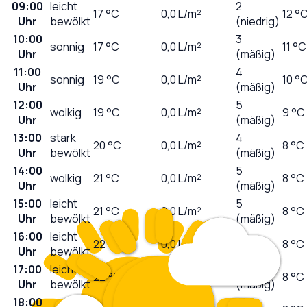
09:00
leicht
2
17
°C
0,0
L/m²
12 °
Uhr
bewölkt
(niedrig)
10:00
3
sonnig
17
°C
0,0
L/m²
11 °C
Uhr
(mäßig)
11:00
4
sonnig
19
°C
0,0
L/m²
10 °
Uhr
(mäßig)
12:00
5
wolkig
19
°C
0,0
L/m²
9 °C
Uhr
(mäßig)
13:00
stark
4
20
°C
0,0
L/m²
8 °C
Uhr
bewölkt
(mäßig)
14:00
5
wolkig
21
°C
0,0
L/m²
8 °C
Uhr
(mäßig)
15:00
leicht
5
21
°C
0,0
L/m²
8 °C
Uhr
bewölkt
(mäßig)
16:00
leicht
4
22
°C
0,0
L/m²
8 °C
Uhr
bewölkt
(mäßig)
17:00
leicht
3
22
°C
0,0
L/m²
8 °C
Uhr
bewölkt
(mäßig)
18:00
2