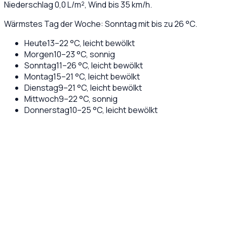
Niederschlag
0,0
L/m², Wind bis
35
km/h.
Wärmstes Tag der Woche: Sonntag mit bis zu 26 °C.
Heute
13
–
22
°C,
leicht bewölkt
Morgen
10
–
23
°C,
sonnig
Sonntag
11
–
26
°C,
leicht bewölkt
Montag
15
–
21
°C,
leicht bewölkt
Dienstag
9
–
21
°C,
leicht bewölkt
Mittwoch
9
–
22
°C,
sonnig
Donnerstag
10
–
25
°C,
leicht bewölkt