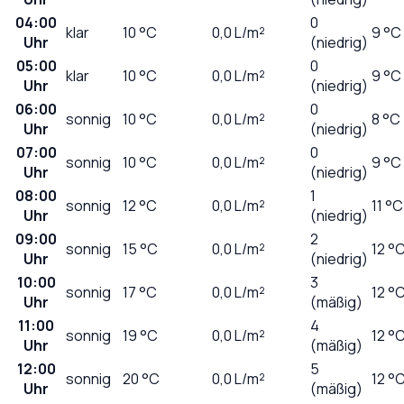
04:00
0
klar
10
°C
0,0
L/m²
9 °C
Uhr
(niedrig)
05:00
0
klar
10
°C
0,0
L/m²
9 °C
Uhr
(niedrig)
06:00
0
sonnig
10
°C
0,0
L/m²
8 °C
Uhr
(niedrig)
07:00
0
sonnig
10
°C
0,0
L/m²
9 °C
Uhr
(niedrig)
08:00
1
sonnig
12
°C
0,0
L/m²
11 °C
Uhr
(niedrig)
09:00
2
sonnig
15
°C
0,0
L/m²
12 °
Uhr
(niedrig)
10:00
3
sonnig
17
°C
0,0
L/m²
12 °
Uhr
(mäßig)
11:00
4
sonnig
19
°C
0,0
L/m²
12 °
Uhr
(mäßig)
12:00
5
sonnig
20
°C
0,0
L/m²
12 °
Uhr
(mäßig)