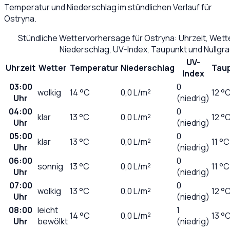
Temperatur und Niederschlag im stündlichen Verlauf für
Ostryna
.
Stündliche Wettervorhersage für
Ostryna
: Uhrzeit, Wet
Niederschlag, UV-Index, Taupunkt und Nullgr
UV-
Uhrzeit
Wetter
Temperatur
Niederschlag
Tau
Index
03:00
0
wolkig
14
°C
0,0
L/m²
12 °
Uhr
(niedrig)
04:00
0
klar
13
°C
0,0
L/m²
12 °
Uhr
(niedrig)
05:00
0
klar
13
°C
0,0
L/m²
11 °C
Uhr
(niedrig)
06:00
0
sonnig
13
°C
0,0
L/m²
11 °C
Uhr
(niedrig)
07:00
0
wolkig
13
°C
0,0
L/m²
12 °
Uhr
(niedrig)
08:00
leicht
1
14
°C
0,0
L/m²
13 °
Uhr
bewölkt
(niedrig)