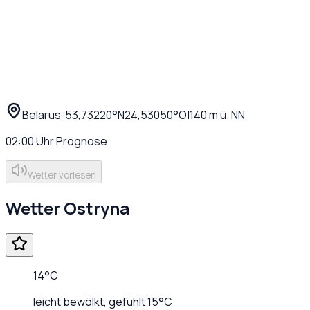
Belarus
·
·
53,73220
°N
24,53050
°O
|
140
m ü. NN
02:00
Uhr
Prognose
Wetter vorlesen
Wetter
Ostryna
14
°C
leicht bewölkt
, gefühlt
15
°C