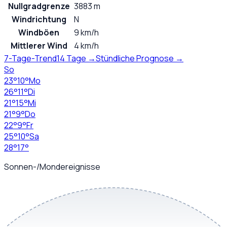
Nullgradgrenze
3883 m
Windrichtung
N
Windböen
9 km/h
Mittlerer Wind
4 km/h
7-Tage-Trend
14 Tage →
Stündliche Prognose →
So
23
°
10
°
Mo
26
°
11
°
Di
21
°
15
°
Mi
21
°
9
°
Do
22
°
9
°
Fr
25
°
10
°
Sa
28
°
17
°
Sonnen-/Mondereignisse